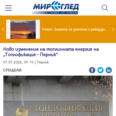
Испания предаде на Германия 70-годишен заподозрян за банков обир
Учени: Земята се затопля с рекордни темпове
Ново изменение на топлинната енергия на
„Топлофикация – Перник“
07.07.2026, 09:19 | Перник
СПОДЕЛИ: