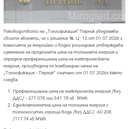
Ръководството на „Топлофикация“ Перник уведомява
своите абонати, че с решение № Ц- 12 от 01.07.2026 г.
комисията за енергийно и водно регулиране утвърждава
изменение на пределната цена на топлината енергия и
определя преференциална цена на електрическата
енергия, произведена по комбиниран начин на
„Топлофикация – Перник“ считано от 01.07.2026г както
следва.
Преференциална цена на електрическа енергия /без
ДДС/ – 277.07€ или 541.78 лв. MWh
Еднокомпонентна цена на топлинна енергия с
топлоносител гореща вода /без ДДС/ -60.20€
/117.74 лв MWh