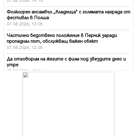
07.08.2026, 14:10
Фолклорен ансамбъл „Кладница“ с голямата награда от
фестивал в Полша
07.08.2026, 13:05
Частично бедствено положение в Перник заради
пропаднал път, обслужващ важен обект
07.08.2026, 12:05
Да отговорим на жегите с филм под звездите днес и
утре
07.08.2026, 10:21
Първите крачки в помощ на пенсионерите в Перник,
вече са факт
07.08.2026, 09:18
Пак ограничават камионите по магистралите в петък
и неделя. Ето обходните маршрути
07.08.2026, 07:55
Ето какво вдъхнови Здравка Евтимова за новата ѝ
книга