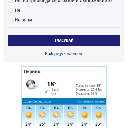
Не, но трябва да се ограничи съдържанието
Непълнолетни с електрически тротинетки
Не
санкционирани при нощна проверка в Перник
Не знам
05.08.2026, 10:00
По-малко тежки катастрофи в Пернишко от
началото на годината
ГЛАСУВАЙ
05.08.2026, 09:30
Здравният министър Катя Ивкова и депутата от
Виж резултатите
Перник Мартин Жлябинков обходиха здравни
заведения в Перник
05.08.2026, 09:06
Извънредният и пълномощен посланик на Иран на
посещение в музея в Перник
05.08.2026, 09:02
Млади мъже от Перник в инициатива „Перник
подкрепя своите пенсионери“
05.08.2026, 08:57