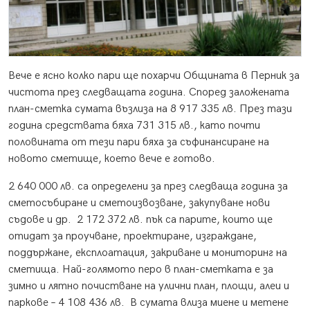
Вече е ясно колко пари ще похарчи Общината в Перник за
чистота през следващата година. Според заложената
план-сметка сумата възлиза на 8 917 335 лв. През тази
година средствата бяха 731 315 лв., като почти
половината от тези пари бяха за съфинансиране на
новото сметище, което вече е готово.
2 640 000 лв. са определени за през следваща година за
сметосъбиране и сметоизвозване, закупуване нови
съдове и др. 2 172 372 лв. пък са парите, които ще
отидат за проучване, проектиране, изграждане,
поддържане, експлоатация, закриване и мониторинг на
сметища. Най-голямото перо в план-сметката е за
зимно и лятно почистване на улични план, площи, алеи и
паркове – 4 108 436 лв. В сумата влиза миене и метене