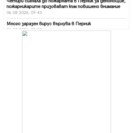
Четири сигнала до пожарната в Перник за денонощие,
пожарникарите призовават към повишено внимание
06.08.2026, 09:43
Много заразен вирус върлува в Перник
06.08.2026, 09:28
Проверки за спазване правилата за пожарна
безопасност по време на жътвената кампания в
Перник
06.08.2026, 07:51
Ето какви забавления ще има през август в Перник
06.08.2026, 00:48
Пернишки експерт за фишинг измамите:
Проверявайте съмнителните линкове в bezopasno.net
05.08.2026, 15:42
На 95 години почина Лиляна Десова
05.08.2026, 15:18
Радев: Работи се активно за запазването на
средствата по Плана за справедлив преход за