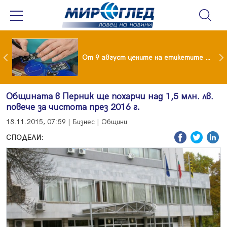
 за изграждане на 13-етажна "мегаджамия" разгневи жителите на Лондон
От 9 август цените на етикетите само в евро
Общината в Перник ще похарчи над 1,5 млн. лв.
повече за чистота през 2016 г.
18.11.2015, 07:59 | Бизнес | Общини
СПОДЕЛИ: