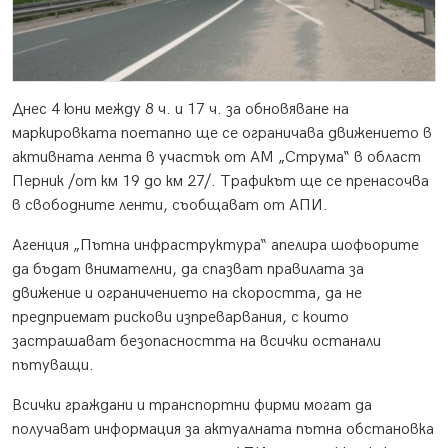
Днес 4 юни между 8 ч. и 17 ч. за обновяване на
маркировката поетапно ще се ограничава движението в
активната лента в участък от АМ „Струма“ в област
Перник /от км 19 до км 27/. Трафикът ще се пренасочва
в свободните ленти, съобщават от АПИ.
Агенция „Пътна инфраструктура“ апелира шофьорите
да бъдат внимателни, да спазват правилата за
движение и ограничението на скоростта, да не
предприемат рискови изпреварвания, с които
застрашават безопасността на всички останали
пътуващи.
Всички граждани и транспортни фирми могат да
получават информация за актуалната пътна обстановка