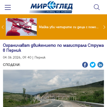
Проф.Кантарджиев: Пазете се от комарите и полово предаваните инфекции
Майка уби четирите си деца с помощта на баба им, след което се самоуби
Ограничават движението по магистрала Струма
в Перник
04.06.2026, 09:40 | Перник
СПОДЕЛИ: