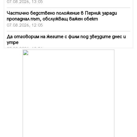
07.08.2026, 13:05
Частично бедствено положение в Перник заради
пропаднал път, обслужващ важен обект
07.08.2026, 12:05
Да отговорим на жегите с филм под звездите днес и
утре
07.08.2026, 10:21
Първите крачки в помощ на пенсионерите в Перник,
вече са факт
07.08.2026, 09:18
Пак ограничават камионите по магистралите в петък
и неделя. Ето обходните маршрути
07.08.2026, 07:55
Ето какво вдъхнови Здравка Евтимова за новата ѝ
книга
07.08.2026, 00:11
Продължава изграждането на нови паркоместа в
Перник