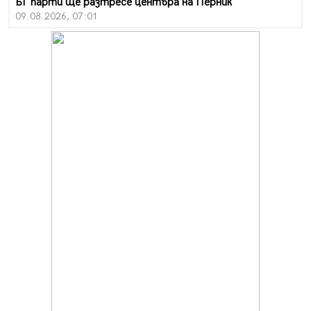
БГ парти ще разтресе центъра на Перник
09.08.2026, 07:01
Пернишкият кв. "Изток" още 12 дни без топла вода в
края на август и началото на септември
09.08.2026, 00:45
Перник дава 20 млн. евро за сметопочистване
08.08.2026, 00:24
Феновете на "Миньор" превземат Разлог
07.08.2026, 14:52
Ремонтът на ул. "Ален мак" в Перник е в заключителен
етап
07.08.2026, 14:10
Фолклорен ансамбъл „Кладница“ с голямата награда от
фестивал в Полша
07.08.2026, 13:05
Частично бедствено положение в Перник заради
пропаднал път, обслужващ важен обект
07.08.2026, 12:05