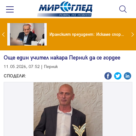
55-годишната Камелия по монокини и прашка предизвика сериозен спор
Иранският президент: Искаме споразумение със САЩ , но без компромиси
Още един учител накара Перник да се гордее
11.05.2026, 07:52 | Перник
СПОДЕЛИ: