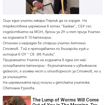
Още един учител накара Перник да се гордее. На
тържествена церемония в хотел "Балкан", СБУ със
съдействието на МОН, връчи за 29-и път приза Учител
на годината в 10 категории.
Отличен и награден бе старши учител Антонио
Стоянов. Той е преподавател по български език и
история в ОУ " Св. Ив Рилски".
Признанието Учител на годината в една от най-
оспорваните категории - възпитателна и извънкласна
дейност, е голяма чест и отговорност за Стоянов, но и
за училището.
На церемонията приз получи и детската учителка
Светлана Узунова.
The Lump of Worms Will Come