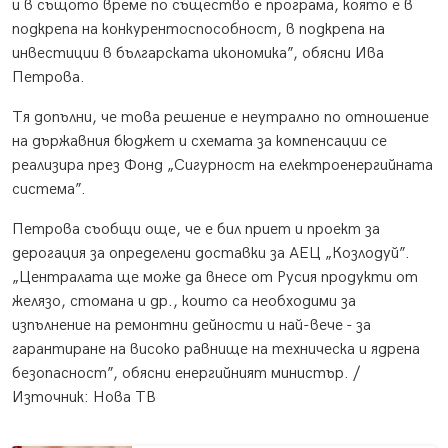
и в същото време по същество е програма, която е в
подкрепа на конкурентоспособност, в подкрепа на
инвестиции в българската икономика”, обясни Ива
Петрова.
Тя допълни, че това решение е неутрално по отношение
на държавния бюджет и схемата за компенсации се
реализира през Фонд „Сигурност на електроенергийната
система”.
Петрова съобщи още, че е бил приет и проект за
дерогация за определени доставки за АЕЦ „Козлодуй”.
„Централата ще може да внесе от Русия продукти от
желязо, стомана и др., които са необходими за
изпълнение на ремонтни дейности и най-вече - за
гарантиране на високо равнище на техническа и ядрена
безопасност”, обясни енергийният министър. /
Източник: Нова ТВ