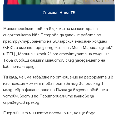
Снимка: Нова ТВ
Министерският съвет възложи на министъра на
енергетиката Ива Петрова да започне работа по
преструктурирането на Българския енергиен холдинг
(БЕХ), а именно - чрез отделяне на „Мини Марица-изток”
и ТЕЦ „Марица-изток 2” от структурата на холдинга.
Това съобщи самият министръ след заседанието на
кабинета в сряда.
Тя каза, че има забавяне по отношение на реформата и в
настоящия момент това поставя под въпрос над 1
млрд. евро финансиране по Плана за възстановяване и
устойчивост и по Териториалните планове за
справедлив преход.
Енергийният министър посочи още, че ще бъде