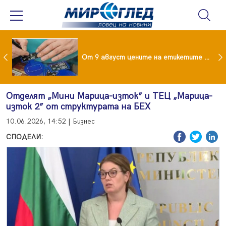
 за изграждане на 13-етажна "мегаджамия" разгневи жителите на Лондон
От 9 август цените на етикетите само в евро
Отделят „Мини Марица-изток” и ТЕЦ „Марица-
изток 2” от структурата на БЕХ
10.06.2026, 14:52 | Бизнес
СПОДЕЛИ: