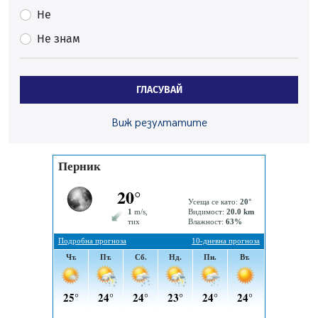
Непълнолетни с електрически тротинетки
Не
санкционирани при нощна проверка в Перник
Не знам
05.08.2026, 10:00
По-малко тежки катастрофи в Пернишко от
началото на годината
ГЛАСУВАЙ
05.08.2026, 09:30
Здравният министър Катя Ивкова и депутата от
Виж резултатите
Перник Мартин Жлябинков обходиха здравни
заведения в Перник
05.08.2026, 09:06
Извънредният и пълномощен посланик на Иран на
посещение в музея в Перник
05.08.2026, 09:02
Млади мъже от Перник в инициатива „Перник
подкрепя своите пенсионери“
05.08.2026, 08:57