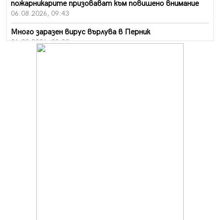
пожарникарите призовават към повишено внимание
06.08.2026, 09:43
Много заразен вирус върлува в Перник
06.08.2026, 09:28
Проверки за спазване правилата за пожарна
безопасност по време на жътвената кампания в
Перник
06.08.2026, 07:51
Ето какви забавления ще има през август в Перник
06.08.2026, 00:48
Пернишки експерт за фишинг измамите:
Проверявайте съмнителните линкове в bezopasno.net
05.08.2026, 15:42
На 95 години почина Лиляна Десова
05.08.2026, 15:18
Радев: Работи се активно за запазването на
средствата по Плана за справедлив преход за