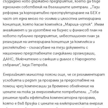
създадено ново държавно предприятие, което да бъде
едноличен собственик на въглищните централи. „Тази
реформа за корпоративно преструктуриране на БЕХ е
част от една много по-голяма и цялостна интегрирана
концепция, която касае комплекса „Марица-изток”. Имам
ангажимент и за изготвяне на бизнес и финансов план на
новото публично предприятие, инвестиционен план за
реализация на интегрирана концепция за комплекса и
респективно – съгласуване на тези документи с
национално представените синдикални организации,
ДАНС, включително и санкция и диалог с Народното
събрание”, каза Петрова.
Енергийният министър поясни още, че се регламентират
условията и редът за програма за предоставяне на
помощ чрез компенсации за временно облекчение на
цените на тока за енергоемките потребители. „Това
решение прави ефективна компенсаторна програма,
която е във връзка с цените на електрическата енергия