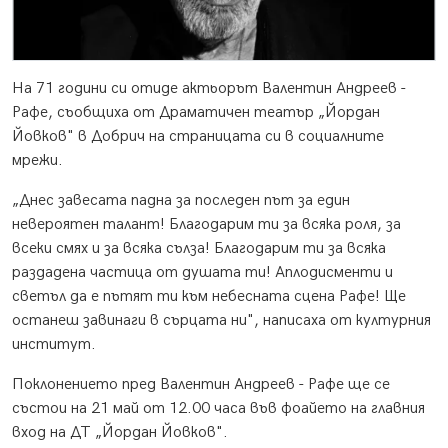
На 71 години си отиде актьорът Валентин Андреев -
Рафе, съобщиха от Драматичен театър „Йордан
Йовков" в Добрич на страницата си в социалните
мрежи.
„Днес завесата падна за последен път за един
невероятен талант! Благодарим ти за всяка роля, за
всеки смях и за всяка сълза! Благодарим ти за всяка
раздадена частица от душата ти! Аплодисменти и
светъл да е пътят ти към небесната сцена Рафе! Ще
останеш завинаги в сърцата ни", написаха от културния
институт.
Поклонението пред Валентин Андреев - Рафе ще се
състои на 21 май от 12.00 часа във фоайето на главния
вход на ДТ „Йордан Йовков".