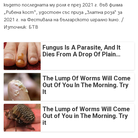
където последната му роля е през 2021 г. във филма
„Рибена кост“, удостоен със приза „Златна роза“ за
2021 г. на Фестивала на българското игрално кино. /
Източник: БТВ
Fungus Is A Parasite, And It
Dies From A Drop Of Plain...
The Lump Of Worms Will Come
Out Of You In The Morning. Try
It
The Lump of Worms Will Come
Out of You in The Morning. Try
it