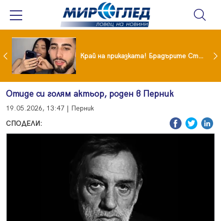
Коцето удари джакпота! Държавата му плаща 95 000 евро
Край на приказката! Брадърите Стефан и Сияна се разделиха с гръм и трясък
Отиде си голям актьор, роден в Перник
19.05.2026, 13:47 | Перник
СПОДЕЛИ: