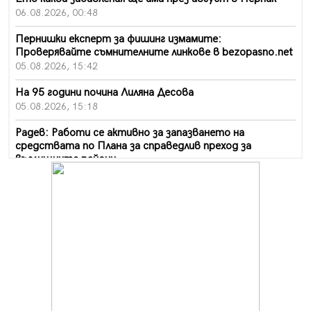
06.08.2026, 00:48
Пернишки експерт за фишинг измамите:
Проверявайте съмнителните линкове в bezopasno.net
05.08.2026, 15:42
На 95 години почина Лиляна Десова
05.08.2026, 15:18
Радев: Работи се активно за запазването на
средствата по Плана за справедлив преход за
въглищните райони
05.08.2026, 14:57
Звезди от световна сцена в Перник ще пеят на
Пернишката крепост
05.08.2026, 14:01
„Топлофикация Перник“ напредва с дигитализацията
на отчетния процес
05.08.2026, 11:48
Радев: Работи се усилено за спасяване на средствата