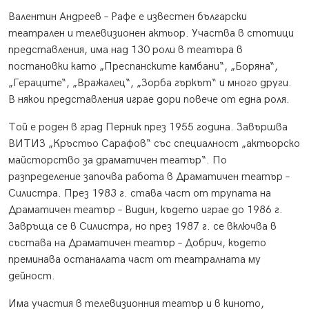
Валентин Андреев – Рафе е известен български
театрален и телевизионен актьор. Участва в стотици
представления, има над 130 роли в театъра в
постановки като „Преспанските камбани“, „Боряна“,
„Гераците“, „Вражалец“, „Зорба гъркът“ и много други.
В някои представления играе дори повече от една роля.
Той е роден в град Перник през 1955 година. Завършва
ВИТИЗ „Кръстьо Сарафов“ със специалност „актьорско
майсторство за драматичен театър“. По
разпределение започва работа в Драматичен театър –
Силистра. През 1983 г. става част от трупата на
Драматичен театър – Видин, където играе до 1986 г.
Завръща се в Силистра, но през 1987 г. се включва в
състава на Драматичен театър – Добрич, където
преминава останалата част от театралната му
дейност.
Има участия в телевизионния театър и в киното,