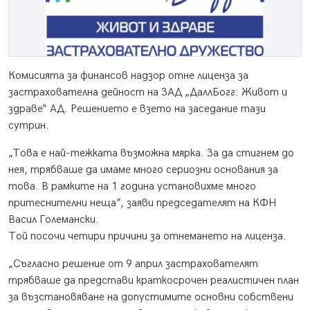
Комисията за финансов надзор отне лиценза за
застрахователна дейност на ЗАД „ДаллБогг: Живот и
здраве“ АД. Решението е взето на заседание тази
сутрин.
„Това е най-тежката възможна мярка. За да стигнем до
нея, трябваше да имаме много сериозни основания за
това. В рамките на 1 година установихме много
притеснителни неща”, заяви председателят на КФН
Васил Големански.
Той посочи четири причини за отнемането на лиценза.
„Съгласно решение от 9 април застрахователят
трябваше да представи краткосрочен реалистичен план
за възстановяване на допустимите основни собствени