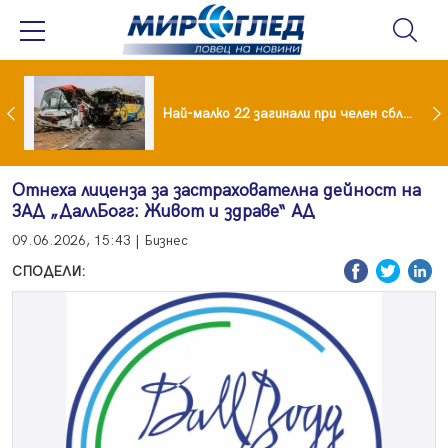
езидент: Искаме споразумение със САЩ , но без компромиси
Най-малко 22 загинали при челен сблъсък между два автобуса
Отнеха лиценза за застрахователна дейност на
ЗАД „ДаллБогг: Живот и здраве“ АД
09.06.2026, 15:43 | Бизнес
СПОДЕЛИ: