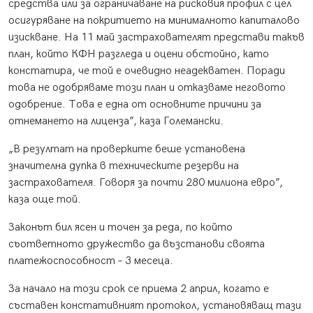
средства или за ограничаване на рисковия профил с цел
осигуряване на покритието на минималното капиталово
изискване. На 11 май застрахователят представи такъв
план, който КФН разгледа и оцени обстойно, като
констатира, че той е очевидно неадекватен. Поради
това не одобряваме този план и отказваме неговото
одобрение. Това е една от основните причини за
отнемането на лиценза”, каза Големански.
„В резултат на проверките беше установена
значителна дупка в техническите резерви на
застрахователя. Говоря за почти 280 милиона евро”,
каза още той.
Законът бил ясен и точен за реда, по който
съответното дружество да възстанови своята
платежоспособност – 3 месеца.
За начало на този срок се приема 2 април, когато е
съставен констативният протокол, установяващ тази