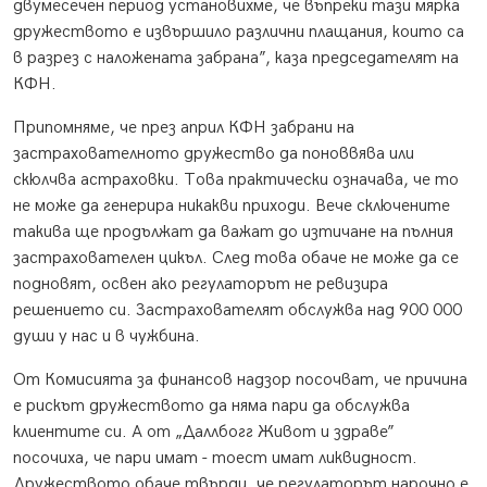
двумесечен период установихме, че въпреки тази мярка
дружеството е извършило различни плащания, които са
в разрез с наложената забрана”, каза председателят на
КФН.
Припомняме, че през април КФН забрани на
застрахователното дружество да поноввява или
скюлчва астраховки. Това практически означава, че то
не може да генерира никакви приходи. Вече сключените
такива ще продължат да важат до изтичане на пълния
застрахователен цикъл. След това обаче не може да се
подновят, освен ако регулаторът не ревизира
решението си. Застрахователят обслужва над 900 000
души у нас и в чужбина.
От Комисията за финансов надзор посочват, че причина
е рискът дружеството да няма пари да обслужва
клиентите си. А от „Даллбогг Живот и здраве”
посочиха, че пари имат - тоест имат ликвидност.
Дружеството обаче твърди, че регулаторът нарочно е