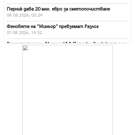
Перник дава 20 млн. евро за сметопочистване
08.08.2026, 00:24
Феновете на "Миньор" превземат Разлог
07.08.2026, 14:52
Ремонтът на ул. "Ален мак" в Перник е в заключителен
етап
07.08.2026, 14:10
Фолклорен ансамбъл „Кладница“ с голямата награда от
фестивал в Полша
07.08.2026, 13:05
Частично бедствено положение в Перник заради
пропаднал път, обслужващ важен обект
07.08.2026, 12:05
Да отговорим на жегите с филм под звездите днес и
утре
07.08.2026, 10:21