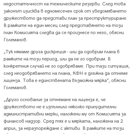
недостатъчност на техническите резерви. След това
законът изисква в едномесечен срок от уведомяването
дружеството да представи план за преструктуриране.
В рамките на един месец след представянето на този
план Комисията следва да се произнесе по него, обясни
Големанов.
„Тук нямаме друга дискреция - или да одобрим плана в
рамките на този период, или да не го одобрим. В
конкретния случай не го одобряваме. При тази ситуация,
след неодобряването на плана, КФН е длъжна да отнеме
лиценза. Това е единствената възможна мярка”, обясни
Големанов.
„Друго основание за отнемане на лиценза е, че
дружеството не е изпълнило няколко принудителни
административни мерки, наложени му от Комисията за
финансов надзор. Сред тях е и мярката, наложена на 2
април, за неразпореждане с активи. В рамките на този