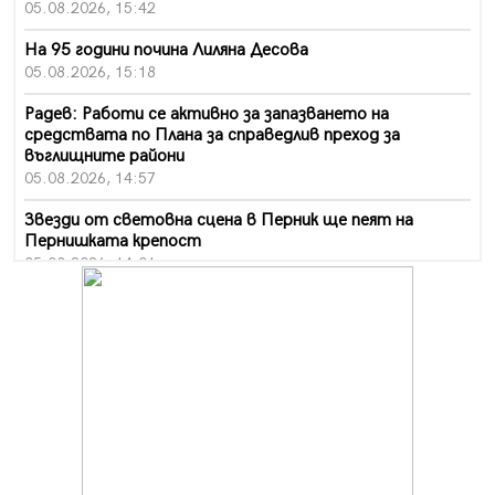
05.08.2026, 15:42
На 95 години почина Лиляна Десова
05.08.2026, 15:18
Радев: Работи се активно за запазването на
средствата по Плана за справедлив преход за
въглищните райони
05.08.2026, 14:57
Звезди от световна сцена в Перник ще пеят на
Пернишката крепост
05.08.2026, 14:01
„Топлофикация Перник“ напредва с дигитализацията
на отчетния процес
05.08.2026, 11:48
Радев: Работи се усилено за спасяване на средствата
по Плана за справедлив преход за Стара Загора,
Кюстендил и Перник
05.08.2026, 11:34