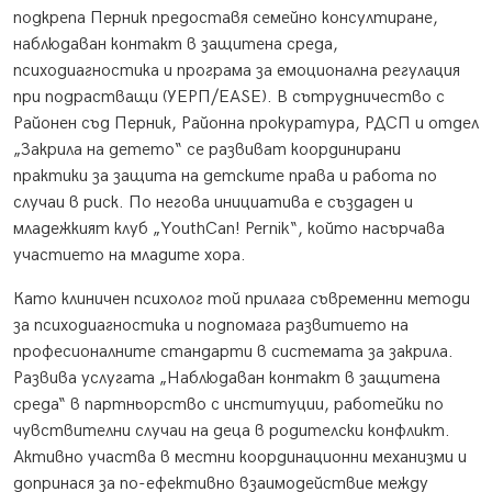
подкрепа Перник предоставя семейно консултиране,
наблюдаван контакт в защитена среда,
психодиагностика и програма за емоционална регулация
при подрастващи (УЕРП/EASE). В сътрудничество с
Районен съд Перник, Районна прокуратура, РДСП и отдел
„Закрила на детето“ се развиват координирани
практики за защита на детските права и работа по
случаи в риск. По негова инициатива е създаден и
младежкият клуб „YouthCan! Pernik“, който насърчава
участието на младите хора.
Като клиничен психолог той прилага съвременни методи
за психодиагностика и подпомага развитието на
професионалните стандарти в системата за закрила.
Развива услугата „Наблюдаван контакт в защитена
среда“ в партньорство с институции, работейки по
чувствителни случаи на деца в родителски конфликт.
Активно участва в местни координационни механизми и
допринася за по-ефективно взаимодействие между