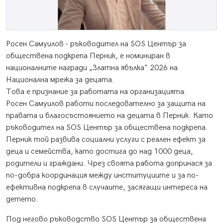
Росен Самуилов - ръководител на SOS Център за
обществена подкрепа Перник, е номиниран в
националните награди „Златна ябълка" 2026 на
Национална мрежа за децата.
Това е признание за работата на организацията.
Росен Самуилов работи последователно за защита на
правата и благосъстоянието на децата в Перник. Като
ръководител на SOS Център за обществена подкрепа
Перник той развива социални услуги с реален ефект за
деца и семейства, като достига до над 1000 деца,
родители и граждани. Чрез своята работа допринася за
по-добра координация между институциите и за по-
ефективна подкрепа в случаите, засягащи интереса на
детето.
Под негово ръководство SOS Център за обществена