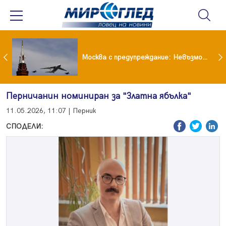
Вече не рушим само Земята: 4-тонен фрагмент на SpaceX удари луната
Москва с предупреждание: Невъзможно е да бъде победена ядрена сила като Русия
Перничанин номиниран за "Златна ябълка"
11.05.2026, 11:07 | Перник
СПОДЕЛИ: