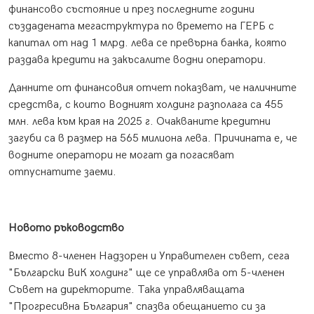
финансово състояние и през последните години
създадената мегаструктура по времето на ГЕРБ с
капитал от над 1 млрд. лева се превърна банка, която
раздава кредити на закъсалите водни оператори.
Данните от финансовия отчет показват, че наличните
средства, с които Водният холдинг разполага са 455
млн. лева към края на 2025 г. Очакваните кредитни
загуби са в размер на 565 милиона лева. Причината е, че
водните оператори не могат да погасяват
отпуснатите заеми.
Новото ръководство
Вместо 8-членен Надзорен и Управителен съвет, сега
"Български ВиК холдинг" ще се управлява от 5-членен
Съвет на директорите. Така управляващата
"Прогресивна България" спазва обещанието си за