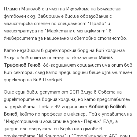
Пламен Манолов е и член на Изпълкома на Българския
футболен сюз. Завършил е висше образование с
магистърска степен по специалност "Право" и
магистратура по "Маркетинг и мениджмънт" в
Университета за национално и световно стопанство.
Като независим в директорския борд на ВиК холдинга
влиза и бившият министър на екологията
Манол
Трифонов Генов
. 66-годишният социалист има опит във
ВиК сектора, след като преди години беше изпълнителен
директор на ВиК Пловдив.
Още един бивш депутат от БСП влиза в Съвета на
директорите на водния холдинг, но като представител
на държавата. Това е 49-годишният
Любомир Бойков
Бонев
, който по професия е инженер. Той е управител на
"Индустриална и логистична зона - Перник" ЕАД, а
заедно със съпругата си Верка има дялове в
дружествата "М Контрол" и "Стройкомпект АБ", сочи