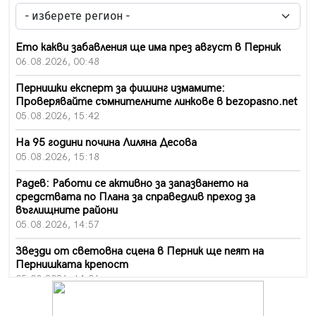
Ето какви забавления ще има през август в Перник
06.08.2026, 00:48
Пернишки експерт за фишинг измамите:
Проверявайте съмнителните линкове в bezopasno.net
05.08.2026, 15:42
На 95 години почина Лиляна Десова
05.08.2026, 15:18
Радев: Работи се активно за запазването на
средствата по Плана за справедлив преход за
въглищните райони
05.08.2026, 14:57
Звезди от световна сцена в Перник ще пеят на
Пернишката крепост
05.08.2026, 14:01
„Топлофикация Перник“ напредва с дигитализацията