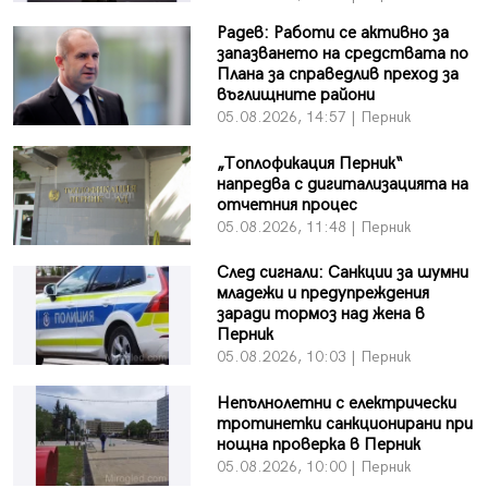
Радев: Работи се активно за
запазването на средствата по
Плана за справедлив преход за
въглищните райони
05.08.2026, 14:57 | Перник
„Топлофикация Перник“
напредва с дигитализацията на
отчетния процес
05.08.2026, 11:48 | Перник
След сигнали: Санкции за шумни
младежи и предупреждения
заради тормоз над жена в
Перник
05.08.2026, 10:03 | Перник
Непълнолетни с електрически
тротинетки санкционирани при
нощна проверка в Перник
05.08.2026, 10:00 | Перник