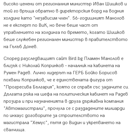
високо ценени от регионалния министър Иван Шишков и
той го връща обратно в директорския борд на водния
холдинг като "независим член". 56-годишният Манолов
не е експерт по ВиК, но вече беше част от
управлението на холдинга по времето, когато Шишков
беше служебен регионален министър в правителството
на Гълъб Донев.
Според разследващият сайт Bird.bg Пламен Манолов е
близък с Николай Копринков – началник на кабинета на
Румен Радев. Лично лидерът на ГЕРБ Бойко Борисов
похвали Копринков, че е единствената фигура от
"Прогресива България", която се справя със задачите си.
Дългата ръка на шефа на политическия кабинет на Радев
прозира и при назначенията в друга държавна компания
"Автомагистрали", прочула се с раздадените милиарди
по инхаус договорите за строителството на
магистрала "Хемус", пътя до Видин и укрепването на
свалчища.