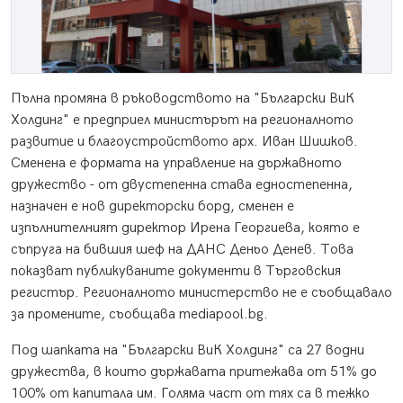
Пълна промяна в ръководството на "Български ВиК
Холдинг" е предприел министърът на регионалното
развитие и благоустройството арх. Иван Шишков.
Сменена е формата на управление на държавното
дружество - от двустепенна става едностепенна,
назначен е нов директорски борд, сменен е
изпълнителният директор Ирена Георгиева, която е
съпруга на бившия шеф на ДАНС Деньо Денев. Това
показват публикуваните документи в Търговския
регистър. Регионалното министерство не е съобщавало
за промените, съобщава mediapool.bg.
Под шапката на "Български ВиК Холдинг" са 27 водни
дружества, в които държавата притежава от 51% до
100% от капитала им. Голяма част от тях са в тежко