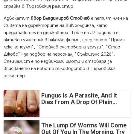
справка в Търговския регистър.
Адвокатът
Явор Владимиров Стойчев
е петият член на
Съвета на директорите на ВиК холдинга, като
представител на държавата. Той е на 37 години и е
активен участник в няколко фирми, сред които "Прима
лекс консулт", "Стойчев счетоводни услуги", "Стар
Джобс" - за подбор на персонал, "Сълюшънс 2026".
Специалист е по недвижими имоти и отговаря за
вписването на новото ръководство в Търговския
регистър.
Fungus Is A Parasite, And It
Dies From A Drop Of Plain...
The Lump Of Worms Will Come
Out Of You In The Morning. Try