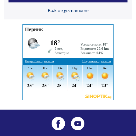
04.08.2026, 14:24
Виж резултатите
56-годишен е загиналият водач на камион, паднал от
мост на "Струма"
04.08.2026, 12:08
Най-чаканият ремонт в Перник започва този петък
04.08.2026, 09:11
Все по-горещо с всеки ден: Жълт код в почти цялата
страна, Перник свети в зелено
04.08.2026, 07:39