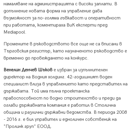
намаляване на администрацията с високи заплати. В
допълнение новата форма на управление дава
възможност за по-голяма гъвкавост и оперативност
при работата, коментираха ВиК експерти пред
Mediapool.
Промените в ръководството все още не са вписани в
Търговския регистър, като назначеното ръководство е
временно до провеждането на конкурс.
Венелин Денчев Шъков
е избран за изпълнителен
директор на Водния холдинг. 42-годишният воден
специалист влиза в управлението като представител на
държавата. Той има пълна проектанска
правоспособност по водно строителство и преди да
оглави държавната компания е работил в Столична
община и различни държавни ведомства. В периода 2008
- 2016 г. е бил управител и едноличен собственик на
"Пролинк груп" ЕООД.