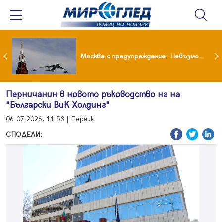
Вече не рушим само Земята: 4-тонен фрагмент на SpaceX удари луната
Москва с предупреждание: Невъзможно е да бъде победена ядрена сила като Русия
Перничанин в новото ръководство на на
"Български ВиК Холдинг"
06.07.2026, 11:58 | Перник
СПОДЕЛИ: