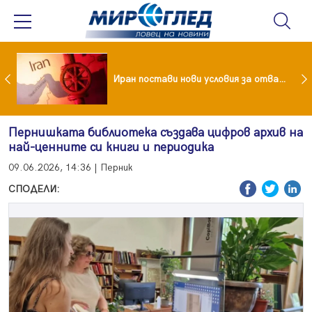
Как кетогенната диета се отразява на някои психични разстройства
Иран постави нови условия за отварянето на Ормузкия проток
Пернишката библиотека създава цифров архив на
най-ценните си книги и периодика
09.06.2026, 14:36 | Перник
СПОДЕЛИ: