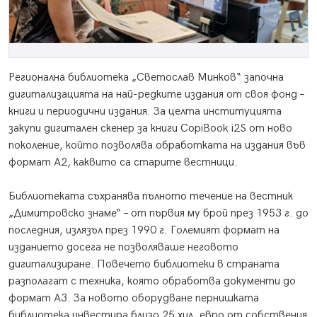
Регионална библиотека „Светослав Минков“ започна
дигитализацията на най-редките издания от своя фонд –
книги и периодични издания. За целта институцията
закупи дигитален скенер за книги CopiBook i2S от ново
поколение, който позволява обработката на издания във
формат А2, каквито са старите вестници.
Библиотеката съхранява пълното течение на вестник
„Димитровско знаме“ – от първия му брой през 1953 г. до
последния, излязъл през 1990 г. Големият формат на
изданието досега не позволяваше неговото
дигитализиране. Повечето библиотеки в страната
разполагат с техника, която обработва документи до
формат А3. За новото оборудване пернишката
библиотека инвестира близо 25 хил. евро от собствения