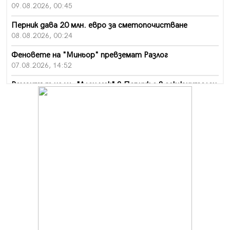
09.08.2026, 00:45
Перник дава 20 млн. евро за сметопочистване
08.08.2026, 00:24
Феновете на "Миньор" превземат Разлог
07.08.2026, 14:52
Ремонтът на ул. "Ален мак" в Перник е в заключителен
етап
07.08.2026, 14:10
Фолклорен ансамбъл „Кладница“ с голямата награда от
фестивал в Полша
07.08.2026, 13:05
Частично бедствено положение в Перник заради
пропаднал път, обслужващ важен обект
07.08.2026, 12:05
Да отговорим на жегите с филм под звездите днес и
утре
07.08.2026, 10:21