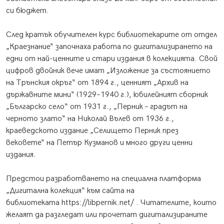
си бюджет.
След кратък обучителен курс библиотекарите от отдел
„Краезнание“ започнаха работа по дигитализирането на
едни от най-ценните и стари издания в колекцията. Свой
цифров двойник вече имат „Изложение за състоянието
на Трънския окръг“ от 1894 г., ценният „Архив на
държавните мини“ (1929–1940 г.), юбилейният сборник
„Българско село“ от 1931 г., „Перник – градът на
черното злато“ на Николай Вълев от 1936 г.,
краеведското издание „Селището Перник през
вековете“ на Петър Кузманов и много други ценни
издания.
Предстои разработването на специална платформа
„Дигитална колекция“ към сайта на
библиотеката
https://libpernik.net/
. Читателите, които
желаят да разгледат или прочетат дигитализираните