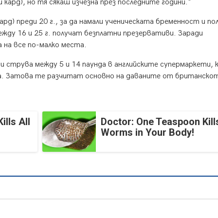
 кард), но тя сякаш изчезна през последните години."
ард) преди 20 г., за да намали ученическата бременност и по
ежду 16 и 25 г. получат безплатни презервативи. Заради
 на все по-малко места.
и струва между 5 и 14 паунда в английските супермаркети,
а. Затова те разчитат основно на даваните от британско
lls All
Doctor: One Teaspoon Kills
Worms in Your Body!