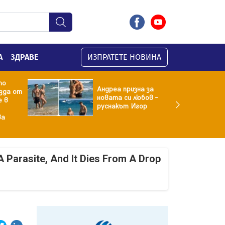
А
ЗДРАВЕ
ИЗПРАТЕТЕ НОВИНА
то
Андреа призна за
зда от
новата си любов –
е в
руснакът Игор
ва
A Parasite, And It Dies From A Drop