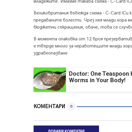
младежите. Имахме такава схема - C-Card (Си
Великобритания въвежда схема - C-Card (Си к
предаваните болести. Чрез нея млади хора м
бюджетни съкращения, обаче, това се случва
В момента опаковка от 12 броя презерватив
е твърде много за неработещите млади хор
здравеопазване.
Doctor: One Teaspoon Ki
Worms in Your Body!
КОМЕНТАРИ
0
ДОБАВИ КОМЕНТАР