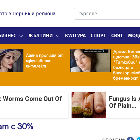
ото в Перник и региона
БИЗНЕС
ЖЪЛТИНИ
КУЛТУРА
СПОРТ
СВЯТ
МОД
Драма вмес
Лияна пропищя от
щастие: Зве
изкуствения
"Татковци" 
интелект
болница с
високориско
бременност
: Worms Come Out Of
Fungus Is 
Of Plain...
ат с 30%