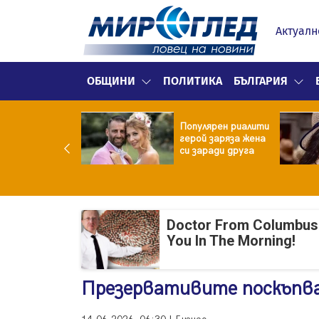
Актуалн
ОБЩИНИ
ПОЛИТИКА
БЪЛГАРИЯ
ата от
Популярен риалити
мата често е
герой заряза жена
добра от
си заради друга
илираната
Doctor From Columbus
You In The Morning!
Презервативите поскъпв