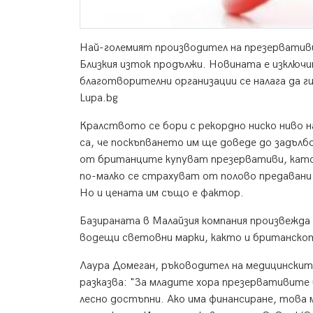
Най-големият производител на презервативи
Близкия изток продължи. Новината е изключи
благотворителни организации се налага да г
Lupa.bg
Кралството се бори с рекордно ниско ниво 
са, че поскъпването им ще доведе до задълбо
от британците купуват презервативи, като с
по-малко се страхуват от полово предавани
Но и цената им също е фактор.
Базираната в Малайзия компания произвежда
водещи световни марки, както и британско
Лаура Домеган, ръководител на медицинскит
разказва: "За младите хора презервативите 
лесно достъпни. Ако има финансиране, това 