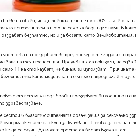
 в света обяви, че ще повиши цените им с 30%, ако войнат
телно притеснителна и то не само за бедни държави, в кои
и раздават безплатно, но и за богати като Великобритания,
на употреба на презервативи през последните години и стр
чаване на тази тенденция. Проучвания са показали, че едва
амо 11 на сто казват, че винаги ги използват. Причината е
 болести, тъй като медицината е много напреднала в тази 
 повече от пет милиарда бройки презервативи годишно и сн
то здравеопазване.
е сестри в благотворителната организация за сексуално зд
в супермаркетите са скъпи за купуване. Трябва да станат п
може да се случи. Да могат просто да бъдат вземани от