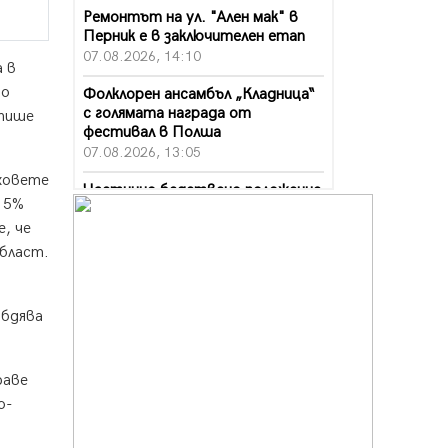
Ремонтът на ул. "Ален мак" в
Перник е в заключителен етап
07.08.2026, 14:10
а в
то
Фолклорен ансамбъл „Кладница“
с голямата награда от
 пише
фестивал в Полша
07.08.2026, 13:05
аховете
Частично бедствено положение
 15%
в Перник заради пропаднал път,
обслужващ важен обект
, че
07.08.2026, 12:05
област.
Да отговорим на жегите с филм
под звездите днес и утре
абдява
07.08.2026, 10:21
Първите крачки в помощ на
раве
пенсионерите в Перник, вече са
факт
о-
07.08.2026, 09:18