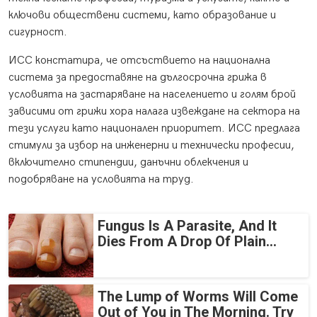
ключови обществени системи, като образование и
сигурност.
ИСС констатира, че отсъствието на национална
система за предоставяне на дългосрочна грижа в
условията на застаряване на населението и голям брой
зависими от грижи хора налага извеждане на сектора на
тези услуги като национален приоритет. ИСС предлага
стимули за избор на инженерни и технически професии,
включително стипендии, данъчни облекчения и
подобряване на условията на труд.
Fungus Is A Parasite, And It
Dies From A Drop Of Plain...
The Lump of Worms Will Come
Out of You in The Morning. Try