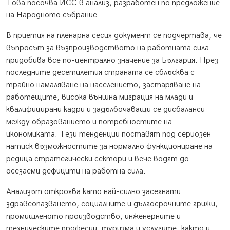
Това посочва ИСС в анализ, разработен по предложение
на Народното събрание.
В приетия на пленарна сесия документ се подчертава, че
въпросът за възпроизводството на работната сила
придобива все по-централно значение за България. През
последните десетилетия страната се сблъсква с
трайно намаляване на населението, застаряване на
работещите, висока външна миграция на млади и
квалифицирани кадри и задълбочаващи се дисбаланси
между образованието и потребностите на
икономиката. Тези тенденции поставят под сериозен
натиск възможностите за нормално функциониране на
редица стратегически сектори и вече водят до
осезаеми дефицити на работна сила.
Анализът откроява като най-силно засегнати
здравеопазването, социалните и дългосрочните грижи,
промишленото производство, инженерните и
техническите професии, туризма и услугите, както и