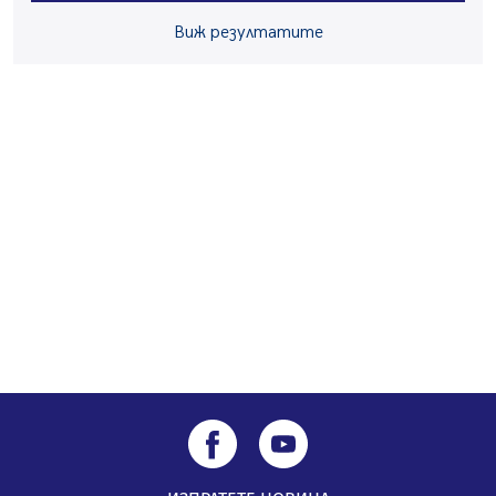
05.08.2026, 09:06
Виж резултатите
Извънредният и пълномощен посланик на Иран на
посещение в музея в Перник
05.08.2026, 09:02
Млади мъже от Перник в инициатива „Перник
подкрепя своите пенсионери“
05.08.2026, 08:57
5 случая на хепатит от началото на юли до сега в
Перник
05.08.2026, 00:32