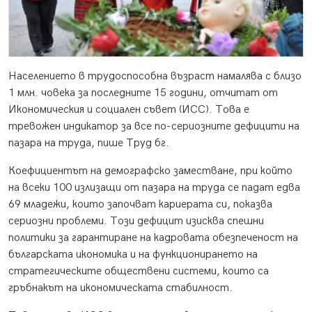
Населението в трудоспособна възраст намалява с близо
1 млн. човека за последните 15 години, отчитат от
Икономическия и социален съвет (ИСС). Това е
тревожен индикатор за все по-сериозните дефицити на
пазара на труда, пише Труд бг.
Коефициентът на демографско заместване, при който
на всеки 100 излизащи от пазара на труда се падат едва
69 младежи, които започват кариерата си, показва
сериозни проблеми. Този дефицит изисква спешни
политики за гарантиране на кадровата обезпеченост на
българската икономика и на функционирането на
стратегическите обществени системи, които са
гръбнакът на икономическата стабилност.