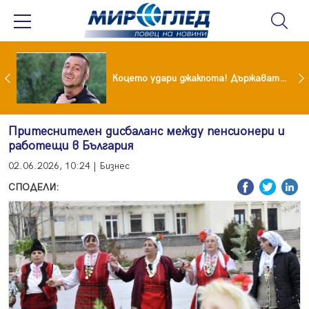
преди бурята! Защо Саня Армутлиева продължава да мълчи за раздялата с Дара?
Коцето удари джакпота! Държавата му плаща 95 000 евро
Притеснителен дисбаланс между пенсионери и
работещи в България
02.06.2026, 10:24 | Бизнес
СПОДЕЛИ: