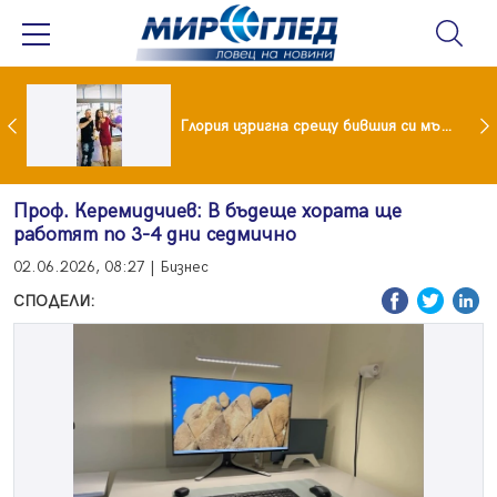
 и майка си построиха къща от 8000 стъклени бутилки
Глория изригна срещу бившия си мъж: Беше със 120-килограмова жена! Искаше бърза печалба...
Проф. Керемидчиев: В бъдеще хората ще
работят по 3-4 дни седмично
02.06.2026, 08:27 | Бизнес
СПОДЕЛИ: