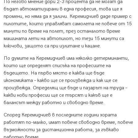
По негово мнение дори 2-3 процента да не могат да
бъдат автоматизирани в една професия, това ще я
промени, но няма да я заличи. Керемидчиев даде пример с
пилотите, които управляват самолета не повече от 15
минути по време на полет, през останалото време
машината лети на автопилот, но тези 15 минути са
ключови, защото са при излитане и кацане.
По думите на Керемидчиев има няколко детерминанти,
които ще определят списъка на професиите на
бъдещето. На първо място е каква ще бъде
икономиката – какво ще се произвежда и как ще се
произвежда. Определящ ще бъде и пазарът на труда –
какви нови професии ще се търсят и какъв ще е
балансът между работно и свободно време.
Според Керемидчиев в последните години хората
работят по-малко, имат повече свободно време, повече
възможности за дистанционна работа, за гъвкаво
работно време.