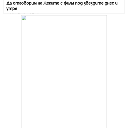
Да отговорим на жегите с филм под звездите днес и
утре
07.08.2026, 10:21
Първите крачки в помощ на пенсионерите в Перник,
вече са факт
07.08.2026, 09:18
Пак ограничават камионите по магистралите в петък
и неделя. Ето обходните маршрути
07.08.2026, 07:55
Ето какво вдъхнови Здравка Евтимова за новата ѝ
книга
07.08.2026, 00:11
Продължава изграждането на нови паркоместа в
Перник
06.08.2026, 11:22
Върви почистване на главен път от квартал „Бела
вода“ до кв. „Църква“
06.08.2026, 10:57