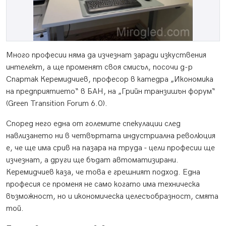
Много професии няма да изчезнат заради изкуствения
интелект, а ще променят своя смисъл, посочи д-р
Спартак Керемидчиев, професор в катедра „Икономика
на предприятието“ в БАН, на „Грийн транзишън форум“
(Green Transition Forum 6.0).
Според него една от големите спекулации след
навлизането ни в четвъртата индустриална революция
е, че ще има срив на пазара на труда - цели професии ще
изчезнат, а други ще бъдат автоматизирани.
Керемидчиев каза, че това е грешният подход. Една
професия се променя не само когато има техническа
възможност, но и икономическа целесъобразност, смята
той.