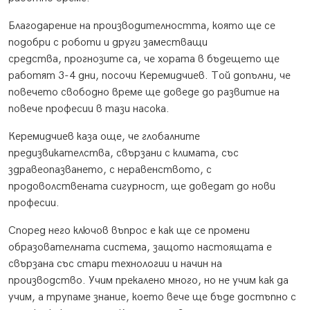
Благодарение на производителността, която ще се
подобри с роботи и други заместващи
средства, прогнозите са, че хората в бъдещето ще
работят 3-4 дни, посочи Керемидчиев. Той допълни, че
повечето свободно време ще доведе до развитие на
повече професии в тази насока.
Керемидчиев каза още, че глобалните
предизвикателства, свързани с климата, със
здравеопазването, с неравенството, с
продоволствената сигурност, ще доведат до нови
професии.
Според него ключов въпрос е как ще се промени
образователната система, защото настоящата е
свързана със стари технологии и начин на
производство. Учим прекалено много, но не учим как да
учим, а трупаме знание, което вече ще бъде достъпно с