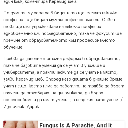
един клик, коментира Керемидчиев.
По думите му хората в бъдещето ще сменят няколко
професии - ще бъдат мултипрофесионалисти. Освен
това ще има упражняване на няколко професии
едновременно или последователно, така че фокусът ще
премине от образователното към професионалното
обучение.
Трябва да започне тотална реформа в образованието,
така че базовите умения да се учат в училище и
университета, а практическите да се учат на място,
заяви Керемидчиев. Според него децата в днешно време
учат нещо, което няма да работят, но трябва да бъдат
научени да отговарят на динамиката, да бъдат
приспособими и да имат умения за непрекъснато учене. /
Източник: Дарик
Fungus Is A Parasite, And It