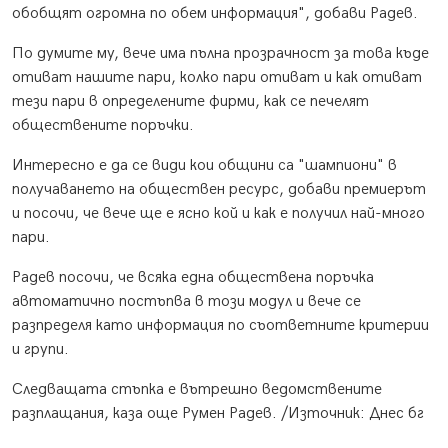
обобщят огромна по обем информация", добави Радев.
По думите му, вече има пълна прозрачност за това къде
отиват нашите пари, колко пари отиват и как отиват
тези пари в определените фирми, как се печелят
обществените поръчки.
Интересно е да се види кои общини са "шампиони" в
получаването на обществен ресурс, добави премиерът
и посочи, че вече ще е ясно кой и как е получил най-много
пари.
Радев посочи, че всяка една обществена поръчка
автоматично постъпва в този модул и вече се
разпределя като информация по съответните критерии
и групи.
Следващата стъпка е вътрешно ведомствените
разплащания, каза още Румен Радев. /Източник: Днес бг