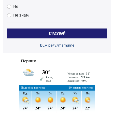
Много заразен вирус върлува в Перник
Не
06.08.2026, 09:28
Не знам
Проверки за спазване правилата за пожарна
безопасност по време на жътвената кампания в
Перник
ГЛАСУВАЙ
06.08.2026, 07:51
Ето какви забавления ще има през август в Перник
Виж резултатите
06.08.2026, 00:48
Пернишки експерт за фишинг измамите:
Проверявайте съмнителните линкове в bezopasno.net
05.08.2026, 15:42