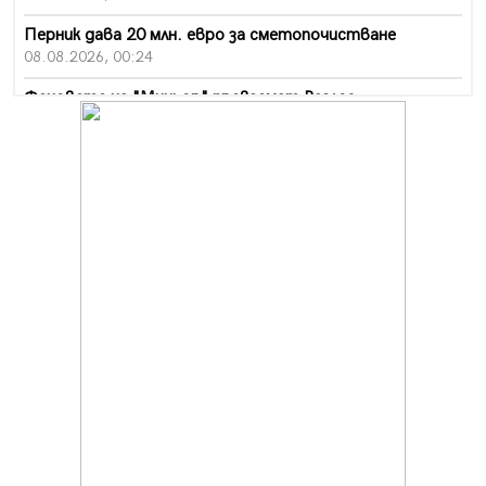
Перник дава 20 млн. евро за сметопочистване
08.08.2026, 00:24
Феновете на "Миньор" превземат Разлог
07.08.2026, 14:52
Ремонтът на ул. "Ален мак" в Перник е в заключителен
етап
07.08.2026, 14:10
Фолклорен ансамбъл „Кладница“ с голямата награда от
фестивал в Полша
07.08.2026, 13:05
Частично бедствено положение в Перник заради
пропаднал път, обслужващ важен обект
07.08.2026, 12:05
Да отговорим на жегите с филм под звездите днес и
утре
07.08.2026, 10:21