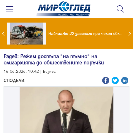
езидент: Искаме споразумение със САЩ , но без компромиси
Най-малко 22 загинали при челен сблъсък между два автобуса
Радев: Режем достъпа "на тъмно" на
олигархията до обществените поръчки
16.06.2026, 10:42 | Бизнес
СПОДЕЛИ: