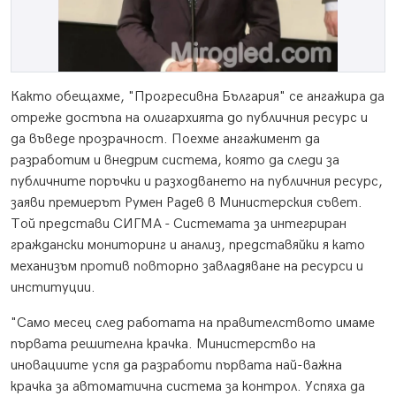
Както обещахме, "Прогресивна България" се ангажира да
отреже достъпа на олигархията до публичния ресурс и
да въведе прозрачност. Поехме ангажимент да
разработим и внедрим система, която да следи за
публичните поръчки и разходването на публичния ресурс,
заяви премиерът Румен Радев в Министерския съвет.
Той представи СИГМА - Системата за интегриран
граждански мониторинг и анализ, представяйки я като
механизъм против повторно завладяване на ресурси и
институции.
"Само месец след работата на правителството имаме
първата решителна крачка. Министерство на
иновациите успя да разработи първата най-важна
крачка за автоматична система за контрол. Успяха да