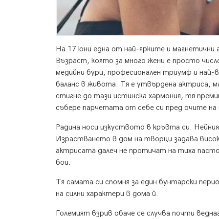
На 17 юни една от най-ярките и магнетични 
Възраст, която за много жени е просто числ
медийни бури, професионален триумф и най-ве
баланс в живота. Тя е утвърдена актриса, м
стигне до тази истинска хармония, тя премин
събере парчетата от себе си пред очите на 
Радина носи изкуството в кръвта си. Нейн
Израстването в дом на творци задава висок
актрисата далеч не протичат на тиха пастор
бои.
Тя самата си спомня за един бунтарски пер
на силни характери в дома й.
Големият взрив обаче се случва почти веднаг