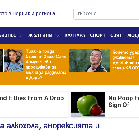
ото в Перник и региона
БИЗНЕС
ЖЪЛТИНИ
КУЛТУРА
СПОРТ
СВЯТ
МОД
Тишина преди
Коцето уда
бурята! Защо Саня
джакпота!
Армутлиева
Държавата 
продължава да
плаща 95 00
мълчи за раздялата
с Дара?
And It Dies From A Drop
No Poop Fo
Sign Of
а алкохола, анорексията и