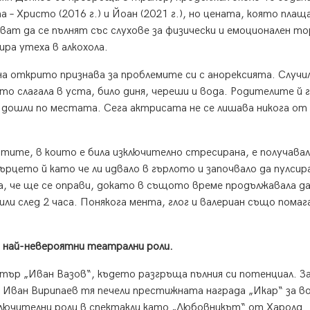
– Христо (2016 г.) и Йоан (2021 г.), но цената, която плащ
ват да се пълнят със слухове за физически и емоционален то
ира утеха в алкохола.
 открито признава за проблемите си с анорексията. Случил
о слагала в уста, било диня, череши и вода. Родителите й 
дошли по местата. Сега актрисата не се лишава никога от
нтите, в които е била изключително стресирана, е получава
рцето й като че ли идвало в гърлото и започвало да пулсир
а, че ще се оправи, докато в същото време продължавала д
 или след 2 часа. Понякога мента, глог и валериан също помаг
е най-невероятни театрални роли.
ър „Иван Вазов“, където разгръща пълния си потенциал. З
т Иван Вирипаев тя печели престижната награда „Икар“ за 
зключителни роли в спектакли като „Любовникът“ от Харолд