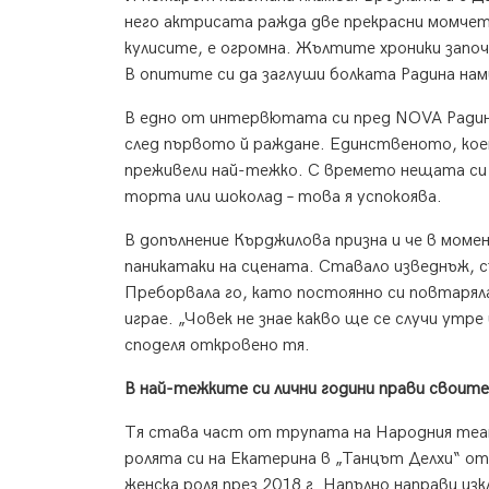
него актрисата ражда две прекрасни момчета 
кулисите, е огромна. Жълтите хроники започ
В опитите си да заглуши болката Радина нам
В едно от интервютата си пред NOVA Радина
след първото й раждане. Единственото, коет
преживели най-тежко. С времето нещата си 
торта или шоколад – това я успокоява.
В допълнение Кърджилова призна и че в моме
паникатаки на сцената. Ставало изведнъж, съ
Преборвала го, като постоянно си повтарял
играе. „Човек не знае какво ще се случи утре
споделя откровено тя.
В най-тежките си лични години прави своит
Тя става част от трупата на Народния теат
ролята си на Екатерина в „Танцът Делхи“ о
женска роля през 2018 г. Напълно направи и