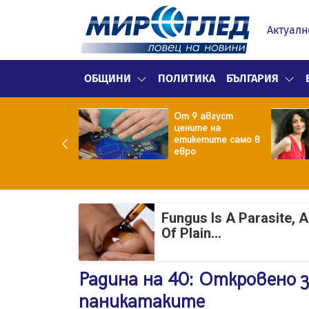
Актуалн
ОБЩИНИ
ПОЛИТИКА
БЪЛГАРИЯ
ект за
От 9 август
раждане на 13-
цените на
жна
етикетите само в
гаджамия"
евро
гневи жителите
Лондон
Fungus Is A Parasite, 
Of Plain...
Радина на 40: Откровено з
паникатаките