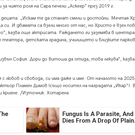
 за чиято роля на Сара печели „Аскеер“ през 2019 г.
 и децата: „Искам те да станат смели и достойни. Мечтая 
а си. И двамата са взели много от нас, но Христо е взел по
го“, казва още актрисата. Раждането ги заземява в центъра
у театъра, детската градина, училището и близките парков
извън София. Дори до Витоша да отида, това лекува“, казв
 с любов и свобода, си има даже и име. От началото на 2025 
ктьор Пламен Димов (също носител на наградата „Икар“). 
ли криене. /Източник: Хотарена
The
Fungus Is A Parasite, And 
Dies From A Drop Of Plain.