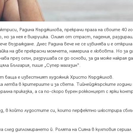
актриси, Радина Кърджилова, прекрачи прага на своите 40 го
о, но за нея е вихрушка. Олимп от страст, падения, раздира
че възраждане. Днес Радина вече не се извинява и е открила
айка на две прекрасни момчета, намерила е любовта. Но за д
ава през огън, разрушава се до основи, за да може накрая да
цяла България, пише „Супер магазин“.
ият баща е известният художник Христо Кърджилов.
а летва в критериите и за света. Тийнейджърските години 
ална приказка, а са по-скоро бурен рокконцерт с ярки конт
иод, в който лудостите си, които перфектно илюстрира сблъ
а след дипломирането й. Ролята на Сияна в култовия сериал