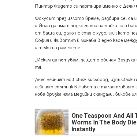
Пинтър (където си партнира именно с Деян) и
Фокусът през цялото време, разбира се, са
и Йоан да имат подкрепата на майка си и бащ
от баща си, дано не стане художник като не
София и животът й минава в едно каре межд
и тежи на раменете.
„Искам да пътувам, защото обичам въздуха 
тя.
Днес нейният нов свеж кислород, изпълвайки я
нейният спътник в живота е талантливият а
нова връзка няма медийни скандали, викове и
One Teaspoon And All 
Worms In The Body Die
Instantly