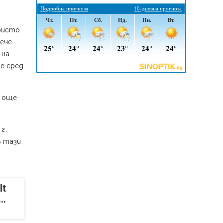
По-малко тежки катастрофи в
Пернишко от началото на
годината
Христо
05.08.2026, 09:30
вече
 на
Здравният министър Катя
Ивкова и депутата от Перник
е сред
Мартин Жлябинков обходиха
здравни заведения в Перник
05.08.2026, 09:06
а още
Извънредният и пълномощен
посланик на Иран на посещение в
г.
музея в Перник
В тази
05.08.2026, 09:02
Млади мъже от Перник в
инициатива „Перник подкрепя
своите пенсионери“
It
05.08.2026, 08:57
..
5 случая на хепатит от
началото на юли до сега в