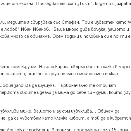
 лице от екрана. Последвалият хит „Тилт“, където изиграва
али, медиите я свързваха със Стефан. Той е известен като
о е любов“ Иван Иванов. „Беше много дива връзка, защото и
ова много се обичахме. Осем години и половина си е почти е
ете помежду им. Накрая Радина хвърля своята халка в море
а операцията, още по-разрушителен емоционален пожар.
 София започва да шушука. Първоначално те отричат
ервюта своите идеали за мъжа до себе си – думи, които зв
збухливи мъже. Защото и аз съм избухлива... Обичам да
е, да се чувствам като клечка кибрит, а той да е кибритъ
ян Донков се превръща в трилър, продължил около 15 годин