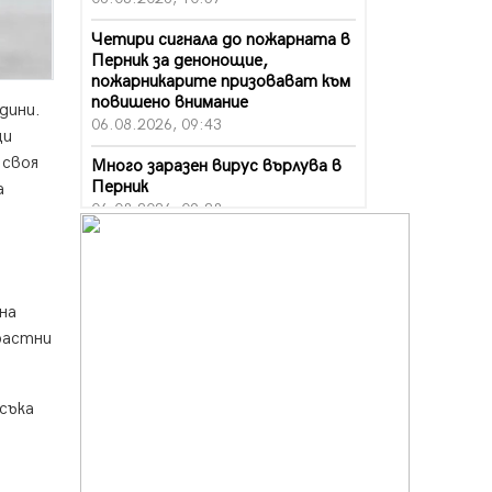
Четири сигнала до пожарната в
Перник за денонощие,
пожарникарите призовават към
повишено внимание
дини.
06.08.2026, 09:43
щи
 своя
Много заразен вирус върлува в
Перник
а
06.08.2026, 09:28
Проверки за спазване правилата
за пожарна безопасност по
време на жътвената кампания в
на
Перник
06.08.2026, 07:51
растни
Ето какви забавления ще има
през август в Перник
съка
06.08.2026, 00:48
Пернишки експерт за фишинг
измамите: Проверявайте