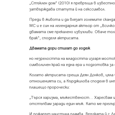
„Стъклен дом“ (2010) я превръща в известно
затвърждава статута й на секссимвол.
Преди в живота и да влязат големите сканд
MC и е син на легендарния актьор от „Всичк
двамата сме прекалено избухливи. Обаче толк
брак“, споделя актрисата.
Двамата дори стигат до годеж
но незрелостта на младостта изгаря мостов
символичен край на една ера и подготовка з
Когато актрисата среща Деян Донков, цяла
отношенията си, а Кърджилова споделя в инт
плашещо пророчески:
„Търся харизма, мъжественост... Харесвам и
отстъпвам заради един мъж. Като ме прегърн
И пожарът наистина пламва. Връзката й с Де