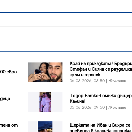
Край на приказката! Брадър
Стефан и Сияна се разделиха
00 евро
гръм и трясък
и
06.08.2026, 08:50 | Жълтини
Тодор Батков омъжи дъщер
 деца
Калина!
и
05.08.2026, 09:50 | Жълтини
тена от
Щерката на Иван и Вихра се
превърна в красива госпожи