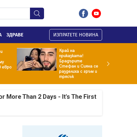
А
ЗДРАВЕ
ИЗПРАТЕТЕ НОВИНА
Край на
ри
приказката!
Брадърите
му
Стефан и Сияна се
0 евро
разделиха с гръм и
трясък
r More Than 2 Days - It's The First