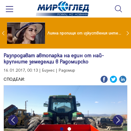
Популярен риалити герой заряза жена си заради друга
Лияна пропищя от изкуствения интелект
Разпродават автопарка на един от най-
крупните земеделци в Радомирско
16.01.2017, 00:13 | Бизнес | Радомир
СПОДЕЛИ:
Previous
Next