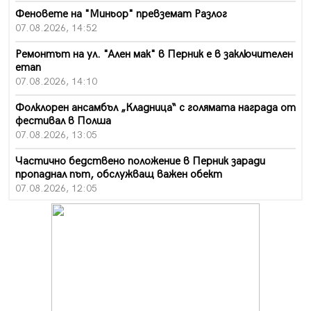
Феновете на "Миньор" превземат Разлог
07.08.2026, 14:52
Ремонтът на ул. "Ален мак" в Перник е в заключителен
етап
07.08.2026, 14:10
Фолклорен ансамбъл „Кладница“ с голямата награда от
фестивал в Полша
07.08.2026, 13:05
Частично бедствено положение в Перник заради
пропаднал път, обслужващ важен обект
07.08.2026, 12:05
Да отговорим на жегите с филм под звездите днес и
утре
07.08.2026, 10:21
Първите крачки в помощ на пенсионерите в Перник,
вече са факт
07.08.2026, 09:18