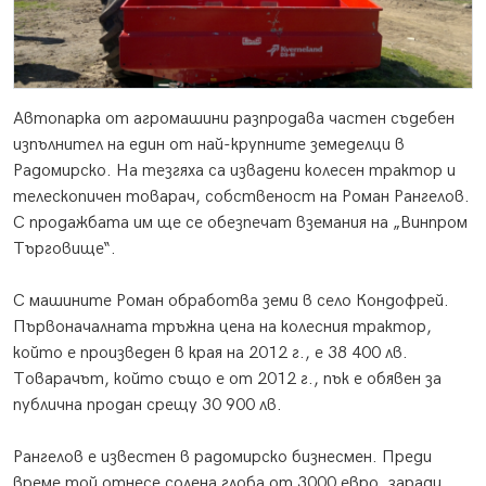
Автопарка от агромашини разпродава частен съдебен
изпълнител на един от най-крупните земеделци в
Радомирско. На тезгяха са извадени колесен трактор и
телескопичен товарач, собственост на Роман Рангелов.
С продажбата им ще се обезпечат вземания на „Винпром
Търговище“.
С машините Роман обработва земи в село Кондофрей.
Първоначалната тръжна цена на колесния трактор,
който е произведен в края на 2012 г., е 38 400 лв.
Товарачът, който също е от 2012 г., пък е обявен за
публична продан срещу 30 900 лв.
Рангелов е известен в радомирско бизнесмен. Преди
време той отнесе солена глоба от 3000 евро, заради