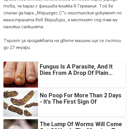
това, че карал с фалшива книжка в Германия. Той бе
спипан да кара „Мерцедес С“с неистинския документ по
магистралата във Вюрцбург, а местният съд там му
наложил санкцията.
Търгът за продажбата на двете машини ще се състои
до 27 януари.
Fungus Is A Parasite, And It
Dies From A Drop Of Plain...
No Poop For More Than 2 Days
- It's The First Sign Of
The Lump Of Worms Will Come