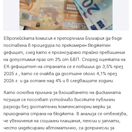
Европейската комисия е препоръчала България да бъде
поставена в процедура по прекомерен бюджетен
дефицит, след като е прогнозирано трайно превишение
на допустимия праг от 3% от БВП. Според оценката на
ЕК дефицитът на страната се е повишил до 3,5% през
2025 г., като се очаква да достигне около 4,1% през
2026 г. и да остане над 4% и в следващите години.
Като основна причина за влошаването на фискалната
позиция се посочват устойчиво високите публични
разходи без достатъчни компенсаторни мерки за
приходната страна на бюджета. В анализа се отбелязва,
че увеличения на социални плащания, пенсии и заплати,
често индексирани автоматично, са допринесли за