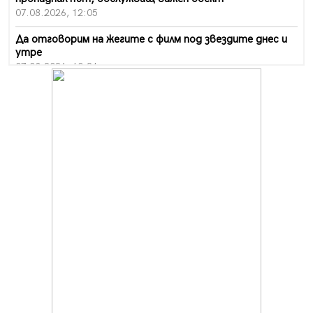
07.08.2026, 12:05
Да отговорим на жегите с филм под звездите днес и
утре
07.08.2026, 10:21
Първите крачки в помощ на пенсионерите в Перник,
вече са факт
07.08.2026, 09:18
Пак ограничават камионите по магистралите в петък
и неделя. Ето обходните маршрути
07.08.2026, 07:55
Ето какво вдъхнови Здравка Евтимова за новата ѝ
книга
07.08.2026, 00:11
Продължава изграждането на нови паркоместа в
Перник
06.08.2026, 11:22
Върви почистване на главен път от квартал „Бела