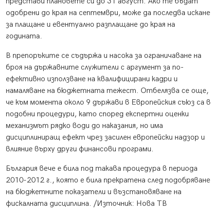
представи плановете си до 31 август. Ако те бъдат
одобрени до края на септември, може да последва искане
за плащане и евентуално разплащане до края на
годината.
В препоръките се съдържа и насока за ограничаване на
броя на държавните служители с аргумент за по-
ефективно използване на квалифицирани кадри и
намаляване на бюджетната тежест. Отбелязва се още,
че към момента около 9 държави в Европейския съюз са в
подобни процедури, като според експертни оценки
механизмът рядко води до наказания, но има
дисциплиниращ ефект чрез засилен европейски надзор и
влияние върху други финансови програми.
България вече е била под такава процедура в периода
2010-2012 г., която е била прекратена след подобряване
на бюджетните показатели и възстановяване на
фискалната дисциплина. /Източник: Нова ТВ