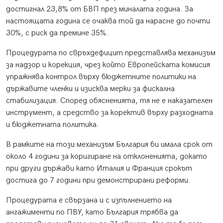
достигнал 23,8% от БВП през миналата година. За
настоящата година се очаква той да нарасне до почти
30%, с риск да премине 35%.
Процедурата по свръхдефицит представлява механизъм
за надзор и корекция, чрез който Европейската комисия
упражнява контрол върху бюджетните политики на
държавите членки и изисква мерки за фискална
стабилизация. Според обясненията, тя не е наказателен
инструмент, а средство за коректив върху разходната
и бюджетната политика.
В рамките на този механизъм България би имала срок от
около 4 години за коригиране на отклоненията, докато
при други държави като Италия и Франция срокът
достига до 7 години при демонстрирани реформи.
Процедурата е свързана и с изпълнението на
ангажименти по ПВУ, като България трябва да