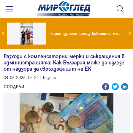
 и майка си построиха къща от 8000 стъклени бутилки
Глория изригна срещу бившия си мъж: Беше със 120-килограмова жена! Искаше бърза печалба...
Разходи с компенсаторни мерки и съкращения в
администрацията: Как България може да излезе
от надзора за свръхдефицит на ЕК
04.06.2026, 08:31 | Бизнес
СПОДЕЛИ: