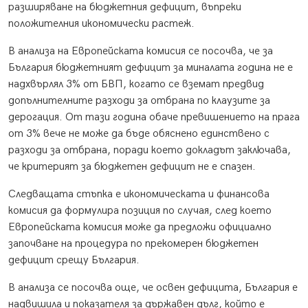
разширяване на бюджетния дефицит, въпреки
положителния икономически растеж.
В анализа на Европейската комисия се посочва, че за
България бюджетният дефицит за миналата година не е
надхвърлял 3% от БВП, когато се вземат предвид
допълнителните разходи за отбрана по клаузите за
дерогация. От тази година обаче превишението на прага
от 3% вече не може да бъде обяснено единствено с
разходи за отбрана, поради което докладът заключава,
че критерият за бюджетен дефицит не е спазен.
Следващата стъпка е икономическата и финансова
комисия да формулира позиция по случая, след което
Европейската комисия може да предложи официално
започване на процедура по прекомерен бюджетен
дефицит срещу България.
В анализа се посочва още, че освен дефицита, България е
надвишила и показателя за държавен дълг, който е