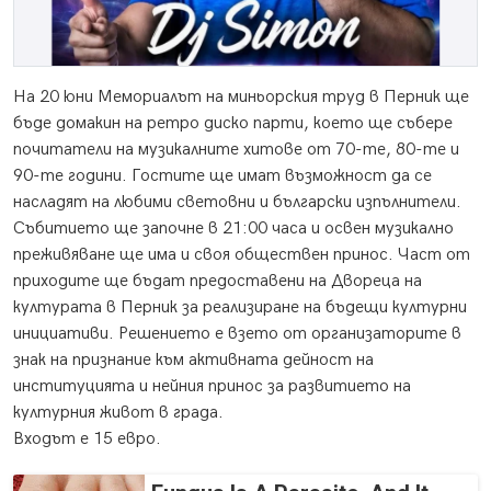
На 20 юни Мемориалът на миньорския труд в Перник ще
бъде домакин на ретро диско парти, което ще събере
почитатели на музикалните хитове от 70-те, 80-те и
90-те години. Гостите ще имат възможност да се
насладят на любими световни и български изпълнители.
Събитието ще започне в 21:00 часа и освен музикално
преживяване ще има и своя обществен принос. Част от
приходите ще бъдат предоставени на Двореца на
културата в Перник за реализиране на бъдещи културни
инициативи. Решението е взето от организаторите в
знак на признание към активната дейност на
институцията и нейния принос за развитието на
културния живот в града.
Входът е 15 евро.