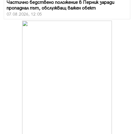
Частично бедствено положение в Перник заради
пропаднал път, обслужващ важен обект
07.08.2026, 12:05
Да отговорим на жегите с филм под звездите днес и
утре
07.08.2026, 10:21
Първите крачки в помощ на пенсионерите в Перник,
вече са факт
07.08.2026, 09:18
Пак ограничават камионите по магистралите в петък
и неделя. Ето обходните маршрути
07.08.2026, 07:55
Ето какво вдъхнови Здравка Евтимова за новата ѝ
книга
07.08.2026, 00:11
Продължава изграждането на нови паркоместа в
Перник
06.08.2026, 11:22