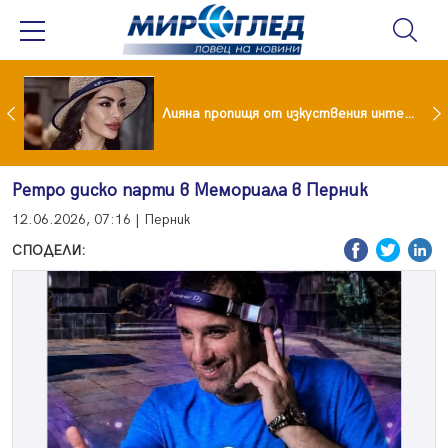
Популярен риалити герой заряза жена си заради друга
Лияна пропищя от изкуствения интелект
Ретро диско парти в Мемориала в Перник
12.06.2026, 07:16 | Перник
СПОДЕЛИ: