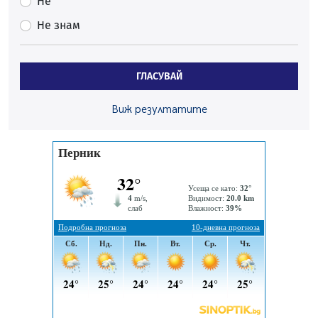
Не
На 95 години почина Лиляна Десова
Не знам
05.08.2026, 15:18
Радев: Работи се активно за запазването на
средствата по Плана за справедлив преход за
ГЛАСУВАЙ
въглищните райони
05.08.2026, 14:57
Виж резултатите
Звезди от световна сцена в Перник ще пеят на
Пернишката крепост
05.08.2026, 14:01
„Топлофикация Перник“ напредва с дигитализацията
на отчетния процес
05.08.2026, 11:48