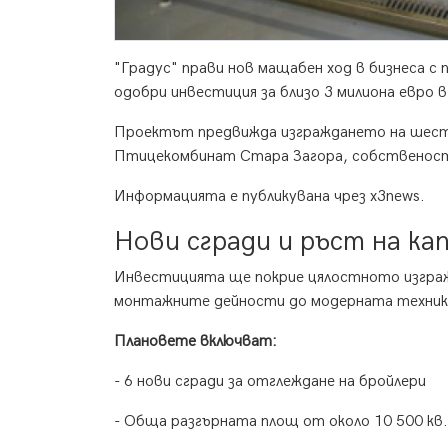
"Градус" прави нов мащабен ход в бизнеса 
одобри инвестиция за близо 3 милиона евро
Проектът предвижда изграждането на шести
Птицекомбинат Стара Загора, собственост
Информацията е публикувана чрез x3news.
Нови сгради и ръст на к
Инвестицията ще покрие цялостното изгражд
монтажните дейности до модерната техник
Плановете включват:
- 6 нови сгради за отглеждане на бройлери
- Обща разгърната площ от около 10 500 кв.