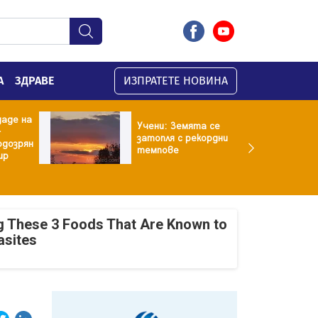
А
ЗДРАВЕ
ИЗПРАТЕТЕ НОВИНА
даде на
Учени: Земята се
-
затопля с рекордни
одозрян
темпове
ир
g These 3 Foods That Are Known to
asites