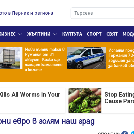
ото в Перник и региона
БИЗНЕС
ЖЪЛТИНИ
КУЛТУРА
СПОРТ
СВЯТ
МОД
Нови пътни такси в
Испания пре
Румъния от 31
Германия 70
август: Колко ще
годишен зап
плащат камионите
за банков об
и колите
ills All Worms in Your
Stop Eatin
Cause Par
ни евро в голям наш град