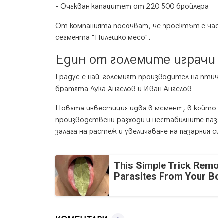
- Очакван капацитет от 220 500 бройлера
От компанията посочват, че проектът е час
сегмента "Пилешко месо".
Един от големите играчи
Градус е най-големият производител на птич
братята Лука Ангелов и Иван Ангелов.
Новата инвестиция идва в момент, в който
производствени разходи и нестабилните паза
залага на растеж и увеличаване на пазарния си
This Simple Trick Remo
Parasites From Your B