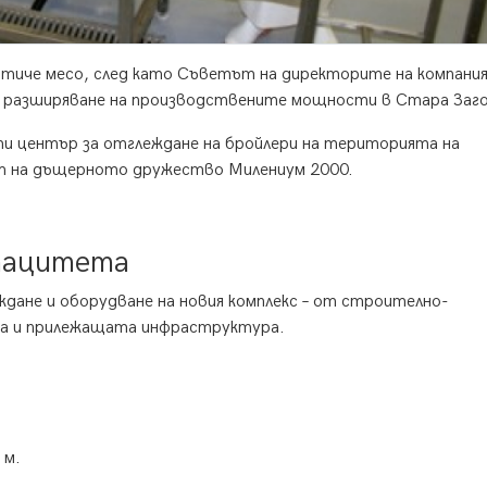
с птиче месо, след като Съветът на директорите на компани
 в разширяване на производствените мощности в Стара Заго
 център за отглеждане на бройлери на територията на
 на дъщерното дружество Милениум 2000.
апацитета
ане и оборудване на новия комплекс – от строително-
а и прилежащата инфраструктура.
 м.