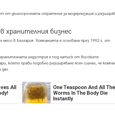
т от дългосрочната стратегия за модернизация и разширяв
 в хранителния бизнес
е месо в България. Компанията е основана през 1992 г. от
 хранителната индустрия е под натиск от високите
ри, което прави подобно разширяване ясен сигнал, че компа
 дял.
ves All
One Teaspoon And All The
ody!
Worms In The Body Die
Instantly