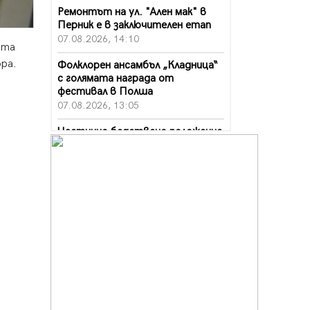
Ремонтът на ул. "Ален мак" в
Перник е в заключителен етап
07.08.2026, 14:10
ята
ра.
Фолклорен ансамбъл „Кладница“
с голямата награда от
фестивал в Полша
07.08.2026, 13:05
Частично бедствено положение
в Перник заради пропаднал път,
обслужващ важен обект
07.08.2026, 12:05
Да отговорим на жегите с филм
под звездите днес и утре
07.08.2026, 10:21
Първите крачки в помощ на
пенсионерите в Перник, вече са
факт
07.08.2026, 09:18