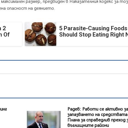
 максимален размер, предвиден в Наказателния кодекс за то
ена опасност на деянието.
 2
5 Parasite-Causing Foods
n Of
Should Stop Eating Right
инг
Радев: Работи се активно з
запазването на средствата
Плана за справедлив преход 
въглищните райони