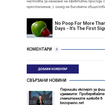
настоява за налагане на ефективни присъди с
престъпления, с оглед на високата обществ
No Poop For More Than
Days - It's The First Sig
КОМЕНТАРИ
0
ДОБАВИ КОМЕНТАР
СВЪРЗАНИ НОВИНИ
Пернишки експерт за фиш
измамите: Проверявайте
съмнителните линкове в
bezopasno.net