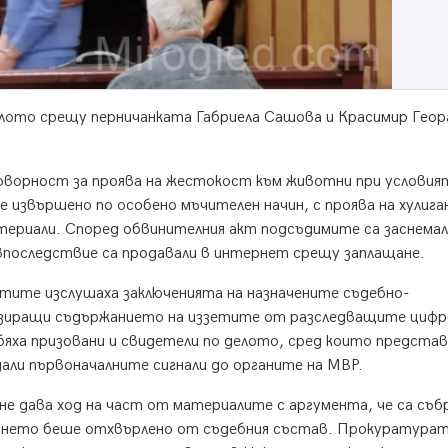
елото срещу перничанката Габриела Сашова и Красимир Геор
оворност за проява на жестокост към животни при условия
 извършено по особено мъчителен начин, с проява на хулига
атериали. Според обвинителния акт подсъдимите са заснема
 впоследствие са продавали в интернет срещу заплащане.
тите изслушаха заключенията на назначените съдебно-
лизиращи съдържанието на иззетите от разследващите циф
бяха призовани и свидетели по делото, сред които предста
али първоначалните сигнали до органите на МВР.
е дава ход на част от материалите с аргумента, че са съб
скането беше отхвърлено от съдебния състав. Прокуратура