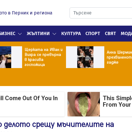
ото в Перник и региона
БИЗНЕС
ЖЪЛТИНИ
КУЛТУРА
СПОРТ
СВЯТ
МОД
Щерката на Иван и
Анна Шермин
Вихра се превърна
прехваленот
в красива
гадже
госпожица
l Come Out Of You In
This Simpl
From Your
о делото срещу мъчителите на