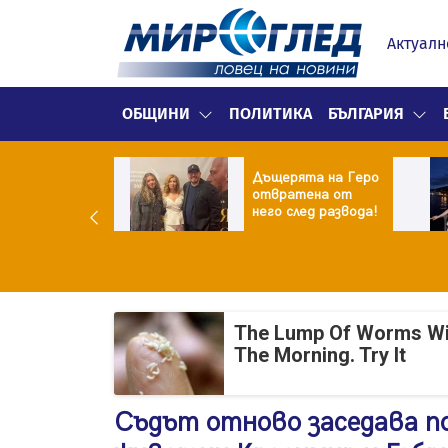
Актуалн
ОБЩИНИ
ПОЛИТИКА
БЪЛГАРИЯ
ор Батков
Дъщерята на Геро
жи дъщеря си
отвратена от
ина!
него след развода!
The Lump Of Worms Wil
The Morning. Try It
Съдът отново заседава п