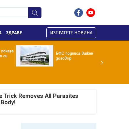
А
ЗДРАВЕ
ИЗПРАТЕТЕ НОВИНА
 показа
БФC подписа важен
о си
договор
e Trick Removes All Parasites
 Body!