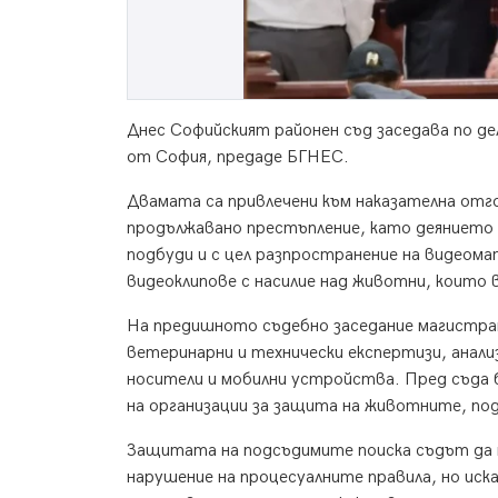
Днес Софийският районен съд заседава по д
от София, предаде БГНЕС.
Двамата са привлечени към наказателна отг
продължавано престъпление, като деянието е
подбуди и с цел разпространение на видеом
видеоклипове с насилие над животни, които
На предишното съдебно заседание магистра
ветеринарни и технически експертизи, ана
носители и мобилни устройства. Пред съда 
на организации за защита на животните, под
Защитата на подсъдимите поиска съдът да н
нарушение на процесуалните правила, но и