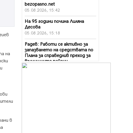
bezopasno.net
05.08.2026, 15:42
На 95 години почина Лиляна
Десова
05.08.2026, 15:18
гиев
Радев: Работи се активно за
запазването на средствата по
та на
Плана за справедлив преход за
нски
въглищните райони
05.08.2026, 14:57
ли
Звезди от световна сцена в
Перник ще пеят на Пернишката
крепост
рови
05.08.2026, 14:01
вители
„Топлофикация Перник“
напредва с дигитализацията на
отчетния процес
рани в
05.08.2026, 11:48
та