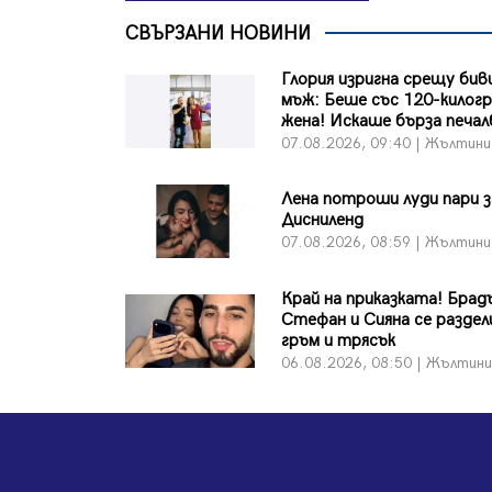
СВЪРЗАНИ НОВИНИ
Глория изригна срещу бив
мъж: Беше със 120-килог
жена! Искаше бърза печалб
07.08.2026, 09:40 | Жълтини
Лена потроши луди пари з
Дисниленд
07.08.2026, 08:59 | Жълтини
Край на приказката! Бра
Стефан и Сияна се раздел
гръм и трясък
06.08.2026, 08:50 | Жълтин