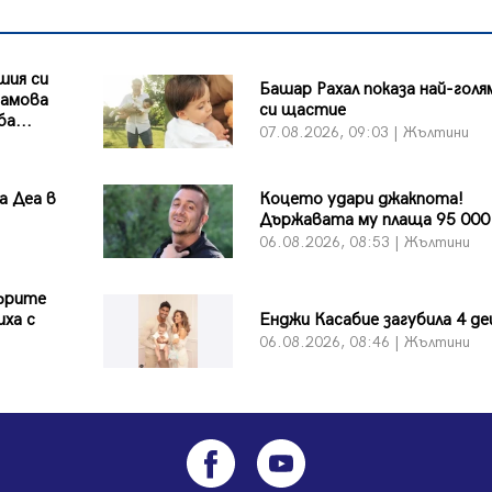
шия си
Башар Рахал показа най-гол
рамова
си щастие
а...
07.08.2026, 09:03 | Жълтини
а Деа в
Коцето удари джакпота!
Държавата му плаща 95 000
06.08.2026, 08:53 | Жълтини
дърите
иха с
Енджи Касабие загубила 4 де
06.08.2026, 08:46 | Жълтини
и