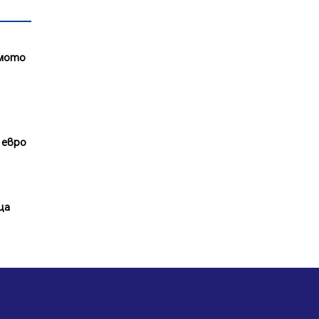
ямото
 евро
ца