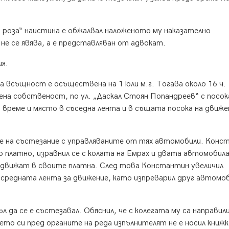
а роза“ наистина е обжалвал наложеното му наказателно
не се явява, а е представляван от адвокат.
ия.
а всъщност е осъществена на 1 юли м.г. Тогава около 16 ч.
ена собственост, по ул. „Даскал Стоян Попандреев“ с посо
о време и място в съседна лента и в същата посока на движе
.
е на състезание с управляваните от тях автомобили. Конс
о платно, изравнил се с колата на Емрах и двата автомобил
е движат в своите платна. След това Константин увеличил
средната лента за движение, като изпреварил друг автомоб
 да се е състезавал. Обяснил, че с колегата му са направили
ането си пред органите на реда изпълнителят не е носил книж