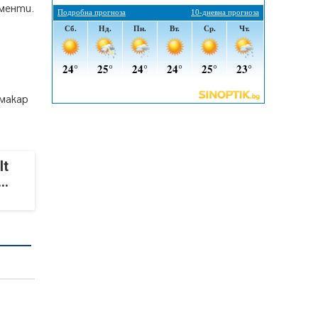
ументи.
въглищните райони
05.08.2026, 14:57
Звезди от световна сцена в
Перник ще пеят на Пернишката
крепост
05.08.2026, 14:01
 макар
„Топлофикация Перник“
напредва с дигитализацията на
отчетния процес
05.08.2026, 11:48
It
..
Радев: Работи се усилено за
спасяване на средствата по
Плана за справедлив преход за
Стара Загора, Кюстендил и
Перник
05.08.2026, 11:34