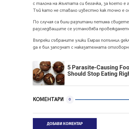
с талона на жълтата си бегачка, за което е г
Тъй като не ставало известно как точно е 
По случая са били разпитани петима свидете
разследващите се установява провеждането
Въпреки събраните улики Емрах попълнил декл
да е бил запознат с наказателната отговорн
5 Parasite-Causing Fo
Should Stop Eating Ri
КОМЕНТАРИ
0
ДОБАВИ КОМЕНТАР