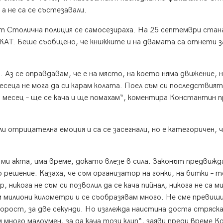
 а не са се състезавали.
т Столична полиция се самосезираха. На 25 септември стана
 КАТ. Беше съобщено, че книжките и на двамата са отнети з
 Аз се оправдавам, че е на място, на което няма движение, 
есеца не мога да си карам колата. Поел съм си последствият
 месец – ще се кача и ще помахам“, коментира Константин п
и отрицателна емоция и са се засегнали, но е категоричен, ч
 ми акта, има време, докато влезе в сила. Законът предвижд
 решение. Казаха, че съм организатор на гонки, на битки – т
никога не съм си позволил да се кача пийнал, никога не са м
 милиони километри и се съобразявам много. Не сме превиш
орост, за две секунди. Но изглежда наистина доста стряск
м много малоумен, за да кача този клип“, заяви преди време 