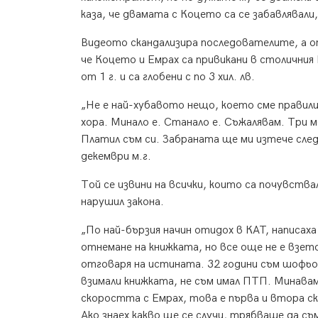
каза, че двамата с Коцето са се забавлявали,
Видеото скандализира последователите, а о
че Коцето и Емрах са привикани в столичния
от 1 г. и са глобени с по 3 хил. лв.
„Не е най-хубавото нещо, което сме правили.
хора. Минало е. Станало е. Съжалявам. Три м
Платил съм си. Забраната ще ми изтече след
декември м.г.
Той се извини на всички, които са почувствал
нарушил закона.
„По най-бързия начин отидох в КАТ, написаха
отнемане на книжката, но все още не е взето
отговаря на истината. 32 години съм шофьор, 
взимали книжката, не съм имал ПТП. Минавам
скоростта с Емрах, това е първа и втора ск
Ако знаех какво ще се случи, трябваше да съ