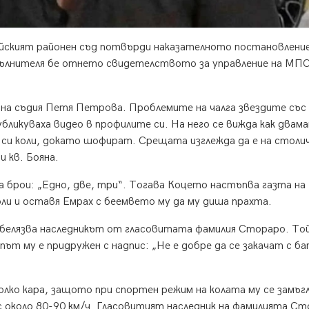
йският районен съд потвърди наказателното постановление
пълнителя бе отнето свидетелството за управление на МПС
 на съдия Петя Петрова. Проблемите на чалга звездите със 
публикуваха видео в профилите си. На него се вижда как двам
си коли, докато шофират. Срещата изглежда да е на столи
и кв. Бояна.
да брои: „Едно, две, три“. Тогава Коцето настъпва газта на
ли и оставя Емрах с беемвето му да му диша прахта.
отбелязва наследникът от гласовитата фамилия Стораро. То
ипът му е придружен с надпис: „Не е добре да се закачат с б
колко кара, защото при спортен режим на колата му се замъг
с около 80-90 км/ч. Гласовитият наследник на фамилията С