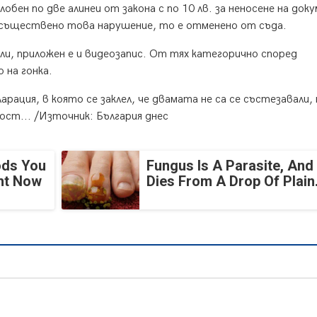
лобен по две алинеи от закона с по 10 лв. за неносене на док
осъществено това нарушение, то е отменено от съда.
ли, приложен е и видеозапис. От тях категорично според
 на гонка.
арация, в която се заклел, че двамата не са се състезавали,
ост... /Източник: България днес
ods You
Fungus Is A Parasite, And 
ght Now
Dies From A Drop Of Plain.