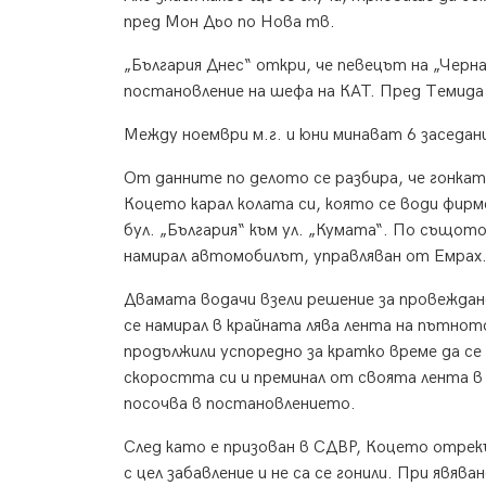
пред Мон Дьо по Нова тв.
„България Днес“ откри, че певецът на „Черн
постановление на шефа на КАТ. Пред Темида 
Между ноември м.г. и юни минават 6 заседан
От данните по делото се разбира, че гонкат
Коцето карал колата си, която се води фирм
бул. „България“ към ул. „Кумата“. По същот
намирал автомобилът, управляван от Емрах
Двамата водачи взели решение за провеждан
се намирал в крайната лява лента на пътнот
продължили успоредно за кратко време да с
скоростта си и преминал от своята лента в 
посочва в постановлението.
След като е призован в СДВР, Коцето отрекъл
с цел забавление и не са се гонили. При явяв