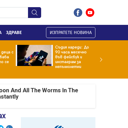
А
ЗДРАВЕ
ИЗПРАТЕТЕ НОВИНА
Съдия нареди: До
 деца с
90 часа месечно
баба
във фейсбук и
то се
инстаграм за
непълнолетни
oon And All The Worms In The
nstantly
ах