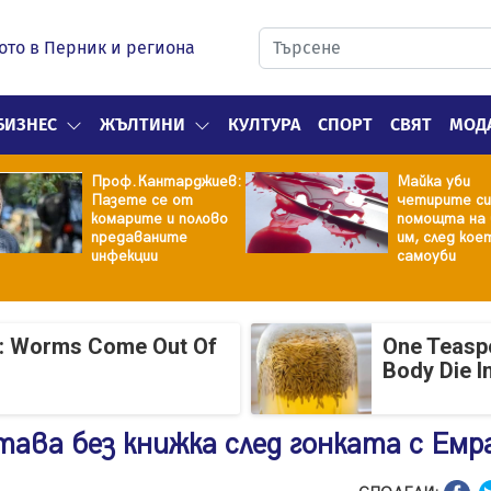
ото в Перник и региона
БИЗНЕС
ЖЪЛТИНИ
КУЛТУРА
СПОРТ
СВЯТ
МОД
Проф.Кантарджиев:
Майка уби
Пазете се от
четирите си
комарите и полово
помощта на 
предаваните
им, след кое
инфекции
самоуби
: Worms Come Out Of
One Teasp
Body Die I
ава без книжка след гонката с Емр