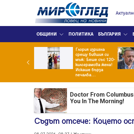
Актуалн
ОБЩИНИ
ПОЛИТИКА
БЪЛГАРИЯ
Глория изригна
ия и майка си
срещу бившия си
троиха къща от
мъж: Беше със 120-
0 стъклени
килограмова жена!
илки
Искаше бърза
печалба...
Doctor From Columbus
You In The Morning!
Съдът отсече: Коцето ост