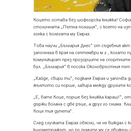
Коцето остава без шофьорска книжка! Софи
столичната „Пътна полиция“, с което на из
гонка с колегата му Емрах.
Това научи „България Днес“ от съдебния акт
започнаха в края на септември м.г., когато 
комуникират през прозорците на спортните 
бул. „България“ в посока Околовръстния път 
„Хайде, свири ти“, подканя Емрах и започва 
жълтото си порше, лавира между другите ко
„Е, бате Коце, порше без книжка караш!“, 
държи волана с две ръце, а друг го снима. Кл
Коце тия дупета“.
След случката Емрах обясни, че не виждал с 
километражът, но по думите му се движели 