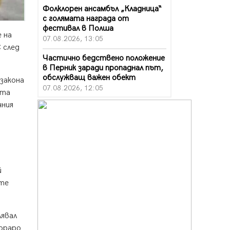
Фолклорен ансамбъл „Кладница“
с голямата награда от
фестивал в Полша
 на
07.08.2026, 13:05
 след
Частично бедствено положение
в Перник заради пропаднал път,
обслужващ важен обект
закона
07.08.2026, 12:05
ата
чния
Да отговорим на жегите с филм
под звездите днес и утре
07.08.2026, 10:21
Първите крачки в помощ на
пенсионерите в Перник, вече са
факт
й
07.08.2026, 09:18
ате
Пак ограничават камионите по
магистралите в петък и неделя.
Ето обходните маршрути
лявал
07.08.2026, 07:55
тораро