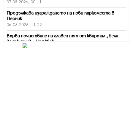
07.08.2026, 00:11
Продължава изграждането на нови паркоместа в
Перник
06.08.2026, 11:22
Върви почистване на главен път от квартал „Бела
вода“ до кв. „Църква“
06.08.2026, 10:57
Четири сигнала до пожарната в Перник за денонощие,
пожарникарите призовават към повишено внимание
06.08.2026, 09:43
Много заразен вирус върлува в Перник
06.08.2026, 09:28
Проверки за спазване правилата за пожарна
безопасност по време на жътвената кампания в
Перник
06.08.2026, 07:51
Ето какви забавления ще има през август в Перник