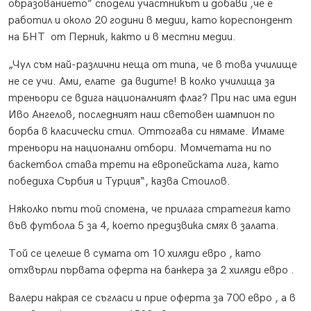
образованието” сподели участникът и добави ,че е
работил и около 20 години в медии, като кореспондент
на БНТ от Перник, както и в местни медии.
„Чул съм най-различни неща от типа, че в това училище
не се учи. Ами, елате да видите! В колко училища за
треньори се вдига националният флаг? При нас има един
Иво Ангелов, последният наш световен шампион по
борба в класически стил. Оттогава си нямаме. Имаме
треньори на национални отбори. Момчетата ни по
баскетбол става трети на европейската лига, като
победиха Сърбия и Турция“, казва Стоилов.
Няколко пъти той спомена, че прилага стратегия като
във футбола 5 за 4, което предизвика смях в залата.
Той се целеше в сумата от 10 хиляди евро , като
отхвърли първата оферта на банкера за 2 хиляди евро .
Валери накрая се съгласи и прие оферта за 700 евро , а в