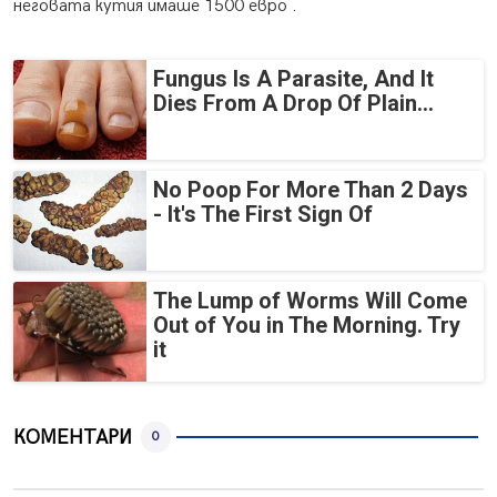
неговата кутия имаше 1500 евро .
Fungus Is A Parasite, And It
Dies From A Drop Of Plain...
No Poop For More Than 2 Days
- It's The First Sign Of
The Lump of Worms Will Come
Out of You in The Morning. Try
it
КОМЕНТАРИ
0