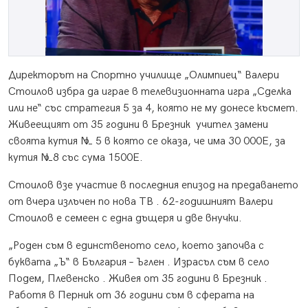
Директорът на Спортно училище „Олимпиец“ Валери
Стоилов избра да играе в телевизионната игра „Сделка
или не“ със стратегия 5 за 4, която не му донесе късмет.
Живеещият от 35 години в Брезник учител замени
своята кутия № 5 в която се оказа, че има 30 000Е, за
кутия №8 със сума 1500Е.
Стоилов взе участие в последния епизод на предаването
от вчера излъчен по нова ТВ . 62-годишният Валери
Стоилов е семеен с една дъщеря и две внучки.
„Роден съм в единственото село, което започва с
буквата „Ъ“ в България – Ъглен . Израсъл съм в село
Подем, Плевенско . Живея от 35 години в Брезник .
Работя в Перник от 36 години съм в сферата на