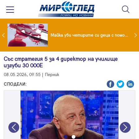
Проф.Кантарджиев: Пазете се от комарите и полово предаваните инфекции
Майка уби четирите си деца с помощта на баба им, след което се самоуби
Със стратегия 5 за 4 директор на училище
изгуби 30 000Е
08.05.2026, 09:55 | Перник
СПОДЕЛИ:
Previous
Next