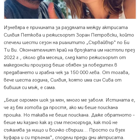
Изневяра е причината за раздялата между актрисата
Силвия Петкова и режисьорът Зоран Петровски, който
спечели шести сезон на риалитито „Сървайвър“ по Би
Ти Ви. Окончателният край на връзката им настъпи през
2022 г., около два месеца, след като режисьорът от
македонски произход беше обявен за победител в
предаването и грабна чек за 150 000 лева. От тогава,
вече шеста година, Силвия, която има син Сива от
бившия си мъж, е сама.
„Беше огромен шок за мен, много ме заболя. Истината е,
че аз бях готова да простя, ако ми беше поискана
прошка. Но такава не беше поискана. Даже обратното –
беше ми казано как аз съм тесногръда, как той не
съжалява за нищо и всичко свърши... Просто си взех
куфара и си тръгнах“, сподели преди дни актрисата.