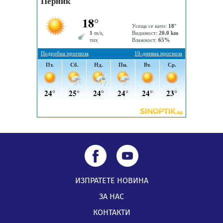
Извънредният и пълномощен посланик на Иран на
посещение в музея в Перник
05.08.2026, 09:02
Млади мъже от Перник в инициатива „Перник
подкрепя своите пенсионери“
05.08.2026, 08:57
ИЗПРАТЕТЕ НОВИНА
ЗА НАС
КОНТАКТИ