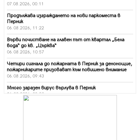
07.08.2026, 00:11
Продължава изграждането на нови паркоместа в
Перник
06.08.2026, 11:22
Върви почистване на главен път от квартал „Бела
вода“ до кв. „Църква“
06.08.2026, 10:57
Четири сигнала до пожарната в Перник за денонощие,
пожарникарите призовават към повишено внимание
06.08.2026, 09:43
Много заразен вирус върлува в Перник
06.08.2026, 09:28
Проверки за спазване правилата за пожарна
безопасност по време на жътвената кампания в
Перник
06.08.2026, 07:51
Ето какви забавления ще има през август в Перник