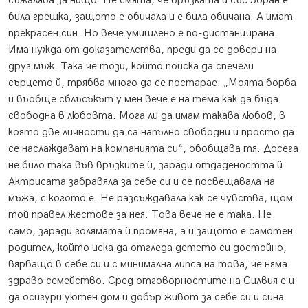
съжалява за нищо. Не смята, че връзката й със Зоран е
била грешка, защото е обичала и е била обичана. А имат
прекрасен син. Но вече умишлено е по-дистанцирана.
Има нужда от доказателства, преди да се довери на
друг мъж. Така че този, който поиска да спечели
сърцето й, трябва много да се постарае. „Моята борба
и въобще сблъсъкът у мен вече е на тема как да бъда
свободна в любовта. Мога ли да имам такава любов, в
която две личности да са напълно свободни и просто да
се наслаждават на компанията си“, обобщава тя. Досега
не било така във връзките й, заради отдадеността й.
Актрисата забравяла за себе си и се посвещавала на
мъжа, с когото е. Не разсъждавала как се чувства, щом
той правел жестове за нея. Това вече не е така. Не
само, заради голямата й промяна, а и защото е самотен
родител, който иска да отгледа детето си достойно,
вярващо в себе си и с минимална липса на това, че няма
здраво семейство. Сред отговорностите на Силвия е и
да осигури уютен дом и добър живот за себе си и сина