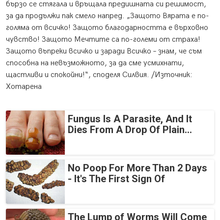
бързо се стягала и връщала предишната си решимост,
за да продължи пак смело напред. „Защото Вярата е по-
голяма от всичко! Защото благодарността е върховно
чувство! Защото Мечтите са по-големи от страха!
Защото въпреки всичко и заради Всичко – знам, че съм
способна на невъзможното, за да сме усмихнати,
щастливи и спокойни!“, споделя Силвия. /Източник:
Хотарена
Fungus Is A Parasite, And It
Dies From A Drop Of Plain...
No Poop For More Than 2 Days
- It's The First Sign Of
The Lump of Worms Will Come