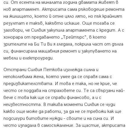
си. От есента на миналата година двамата живеят в
нов апартамент. Актрисата сама ръководеше ремонта
на жилището, което й отне цяло лято, но пък крайният
резултат е такъв, какъвто искаше. Още тогава се
заговори, че Силвия закупила апартамента с кредит. А с
хонорара от предаването „Трейтърс“, в което
зрителите на Би Ти Ви я гледаха, покрила част от дълга
си, финансирала мащабния ремонт и закупуването на
мебели и електроуреди.
Отстрани Силвия Петкова изглежда силна и
непоколебима жена, която умее да се справя сама с
предизвикателствата. И това е така, но не крие, че
често се поддава на страховете си. Те са свързани най-
вече с това как ще се справи финансово, а и с
неизвестността. В такива моменти Силвия се чуди
какво още може да работи, за да не се тревожи как ще
подсигури битовите нужди – своите и на сина си. И
често изпадала в самосъжаление. За щастие, актрисата