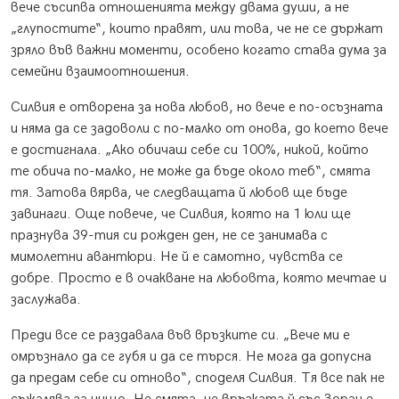
вече съсипва отношенията между двама души, а не
„глупостите“, които правят, или това, че не се държат
зряло във важни моменти, особено когато става дума за
семейни взаимоотношения.
Силвия е отворена за нова любов, но вече е по-осъзната
и няма да се задоволи с по-малко от онова, до което вече
е достигнала. „Ако обичаш себе си 100%, никой, който
те обича по-малко, не може да бъде около теб“, смята
тя. Затова вярва, че следващата й любов ще бъде
завинаги. Още повече, че Силвия, която на 1 юли ще
празнува 39-тия си рожден ден, не се занимава с
мимолетни авантюри. Не й е самотно, чувства се
добре. Просто е в очакване на любовта, която мечтае и
заслужава.
Преди все се раздавала във връзките си. „Вече ми е
омръзнало да се губя и да се търся. Не мога да допусна
да предам себе си отново“, споделя Силвия. Тя все пак не