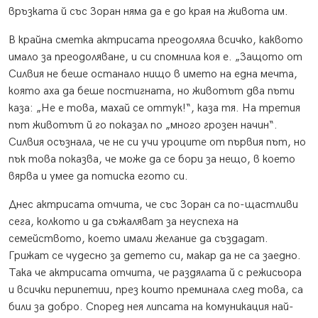
връзката й със Зоран няма да е до края на живота им.
В крайна сметка актрисата преодоляла всичко, каквото
имало за преодоляване, и си спомнила коя е. „Защото от
Силвия не беше останало нищо в името на една мечта,
която аха да беше постигната, но животът два пъти
каза: „Не е това, махай се оттук!“, каза тя. На третия
път животът й го показал по „много грозен начин“.
Силвия осъзнала, че не си учи уроците от първия път, но
пък това показва, че може да се бори за нещо, в което
вярва и умее да потиска егото си.
Днес актрисата отчита, че със Зоран са по-щастливи
сега, колкото и да съжаляват за неуспеха на
семейството, което имали желание да създадат.
Грижат се чудесно за детето си, макар да не са заедно.
Така че актрисата отчита, че раздялата й с режисьора
и всички перипетии, през които преминала след това, са
били за добро. Според нея липсата на комуникация най-