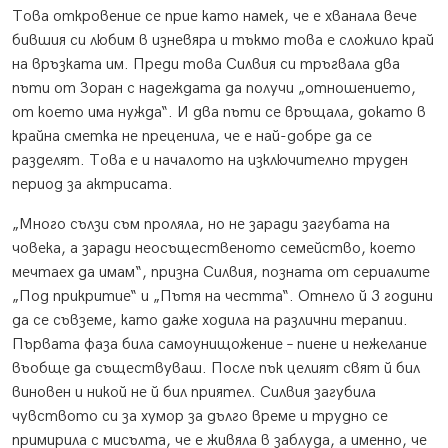
Това откровение се прие като намек, че е хванала вече
бившия си любим в изневяра и тъкмо това е сложило край
на връзката им. Преди това Силвия си тръгвала два
пъти от Зоран с надеждата да получи „отношението,
от което има нужда“. И два пъти се връщала, докато в
крайна сметка не преценила, че е най-добре да се
разделят. Това е и началото на изключително труден
период за актрисата.
„Много сълзи съм проляла, но не заради загубата на
човека, а заради неосъщественото семейство, което
мечтаех да имам“, призна Силвия, позната от сериалите
„Под прикритие“ и „Пътя на честта“. Отнело й 3 години
да се съвземе, като даже ходила на различни терапии.
Първата фаза била самоунищожение – пиене и нежелание
въобще да съществуваш. После пък целият свят й бил
виновен и никой не й бил приятел. Силвия загубила
чувството си за хумор за дълго време и трудно се
примирила с мисълта, че е живяла в заблуда, а именно, че