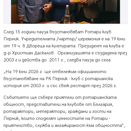
След 15 години пауза възстановяват Ротари клуб
Перник. Учредителната /чартър/ церемония е на 19 юни
от 19 ч. в Двореца на културата. Президент на клуба е
д-р Христиан Даскалов. Организацията е създадена през
2003 г и действа до 2011 г., следва пауза до сега.
„На 19 юни 2026 г. ще отбележим официалното
възстановяване на РК Перник - клуб с ротарианска
история от 2003 г. и със свеж рестарт през 2026 г.
Събитието ще събере приятели от ротарианската
общност, представители на клубове от България,
ротарактори, интерактори, граждани и гости на
Перник, които споделят ценностите на Ротари -
приятелство, служба и ангажираност към общността“,