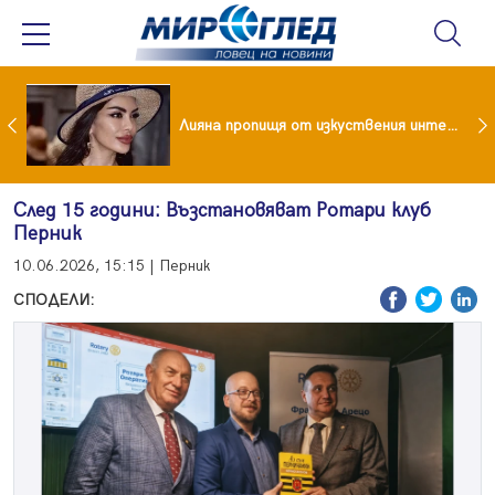
Популярен риалити герой заряза жена си заради друга
Лияна пропищя от изкуствения интелект
След 15 години: Възстановяват Ротари клуб
Перник
10.06.2026, 15:15 | Перник
СПОДЕЛИ: