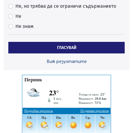
Проверявайте съмнителните линкове в bezopasno.net
Не, но трябва да се ограничи съдържанието
05.08.2026, 15:42
Не
На 95 години почина Лиляна Десова
Не знам
05.08.2026, 15:18
Радев: Работи се активно за запазването на
средствата по Плана за справедлив преход за
ГЛАСУВАЙ
въглищните райони
05.08.2026, 14:57
Виж резултатите
Звезди от световна сцена в Перник ще пеят на
Пернишката крепост
05.08.2026, 14:01
„Топлофикация Перник“ напредва с дигитализацията
на отчетния процес
05.08.2026, 11:48