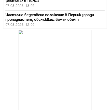
фестивал в Полша
07.08.2026, 13:05
Частично бедствено положение в Перник заради
пропаднал път, обслужващ важен обект
07.08.2026, 12:05
Да отговорим на жегите с филм под звездите днес и
утре
07.08.2026, 10:21
Първите крачки в помощ на пенсионерите в Перник,
вече са факт
07.08.2026, 09:18
Пак ограничават камионите по магистралите в петък
и неделя. Ето обходните маршрути
07.08.2026, 07:55
Ето какво вдъхнови Здравка Евтимова за новата ѝ
книга
07.08.2026, 00:11
Продължава изграждането на нови паркоместа в