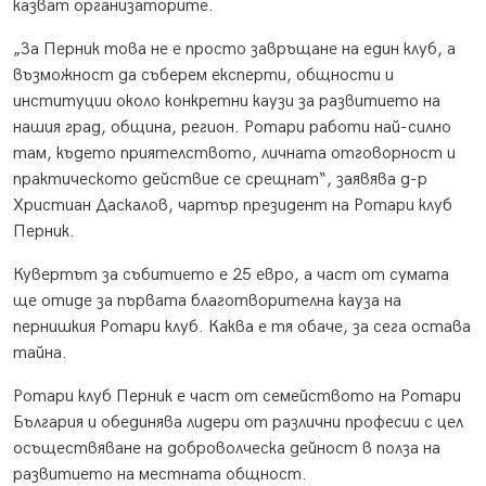
казват организаторите.
„За Перник това не е просто завръщане на един клуб, а
възможност да съберем експерти, общности и
институции около конкретни каузи за развитието на
нашия град, община, регион. Ротари работи най-силно
там, където приятелството, личната отговорност и
практическото действие се срещнат“, заявява д-р
Христиан Даскалов, чартър президент на Ротари клуб
Перник.
Кувертът за събитието е 25 евро, а част от сумата
ще отиде за първата благотворителна кауза на
пернишкия Ротари клуб. Каква е тя обаче, за сега остава
тайна.
Ротари клуб Перник е част от семейството на Ротари
България и обединява лидери от различни професии с цел
осъществяване на доброволческа дейност в полза на
развитието на местната общност.