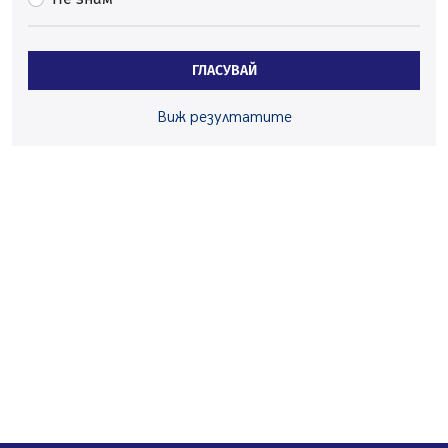
Проверки за спазване правилата за пожарна
безопасност по време на жътвената кампания в
Перник
ГЛАСУВАЙ
06.08.2026, 07:51
Ето какви забавления ще има през август в Перник
Виж резултатите
06.08.2026, 00:48
Пернишки експерт за фишинг измамите:
Проверявайте съмнителните линкове в bezopasno.net
05.08.2026, 15:42