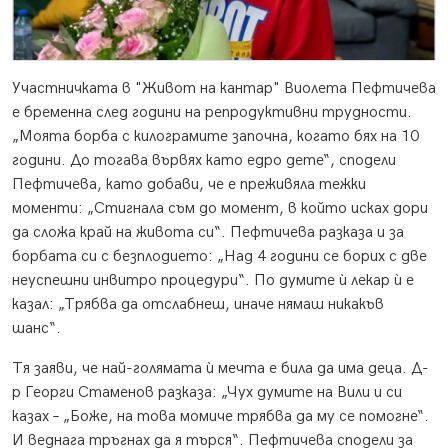
Участничката в "Живот на кантар" Виолета Пефтичева
е бременна след години на репродуктивни трудности.
„Моята борба с килограмите започна, когато бях на 10
години. До тогава вървях като едро дете“, сподели
Пефтичева, като добави, че е преживяла тежки
моменти: „Стигнала съм до момент, в който исках дори
да сложа край на живота си“. Пефтичева разказа и за
борбата си с безплодието: „Над 4 години се борих с две
неуспешни инвитро процедури“. По думите ѝ лекар ѝ е
казал: „Трябва да отслабнеш, иначе нямаш никакъв
шанс“.
Тя заяви, че най-голямата ѝ мечта е била да има деца. Д-
р Георги Стаменов разказа: „Чух думите на Вили и си
казах – „Боже, на това момиче трябва да му се помогне“.
И веднага тръгнах да я търся“. Пефтичева сподели за