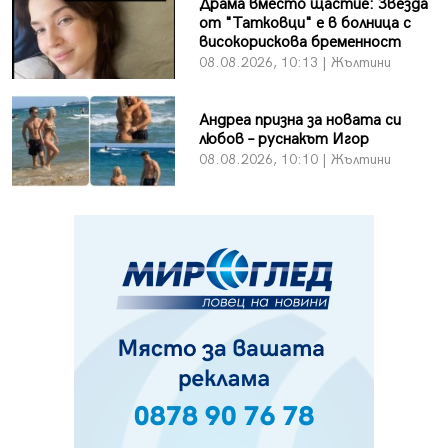
Драма вместо щастие: Звезда
от "Татковци" е в болница с
високорискова бременност
08.08.2026, 10:13 | Жълтини
Андреа призна за новата си
любов – руснакът Игор
08.08.2026, 10:10 | Жълтини