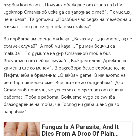
първия контакт: „Получих обаждане от екипа на bTV –
„доктор Стаменов иска да се запознае с теб“. Помислих,
че е шега“. Тя допълни: „Половин час седях на телефона и
мълчах. Три дни след това съм плакала“.
За първата им среща тя каза: „Казах му – „докторе, аз не
съм лек случай“. А той ми каза: „При мен всички са
такива“. По думите на д-р Стаменов той е бил
впечатлен от нейния случай: „Виждам пътя. Дръжте се
за мен и ще го минем“. В разговора беше съобщено, че
Пефтичева е бременна: „Очаквам дете. В началото на
четвъртия месец сме. Все още не го осъзнавам“. Д-р
Стаменов допълни, че успехът е резултат от екипна
работа: „Това е работа. Божието чудо се случва
благодарение на това, че Господ ни дава шанс да го
направим“.
Fungus Is A Parasite, And It
Dies From A Drop Of Plain...