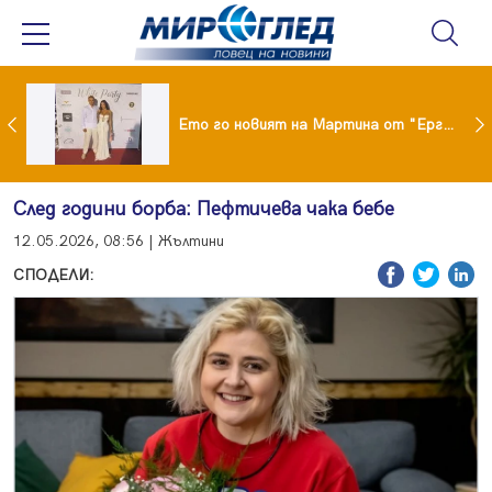
ики Кънчев се разведе тайно като Геро
Ето го новият на Мартина от "Ергенът"
След години борба: Пефтичева чака бебе
12.05.2026, 08:56 | Жълтини
СПОДЕЛИ: