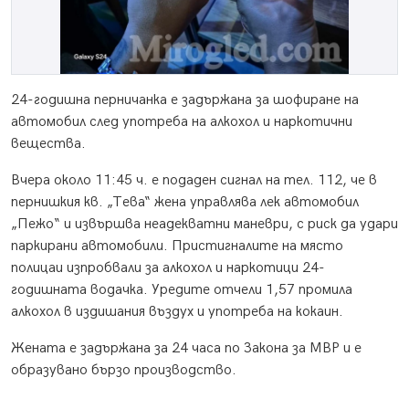
24-годишна перничанка е задържана за шофиране на
автомобил след употреба на алкохол и наркотични
вещества.
Вчера около 11:45 ч. е подаден сигнал на тел. 112, че в
пернишкия кв. „Тева“ жена управлява лек автомобил
„Пежо“ и извършва неадекватни маневри, с риск да удари
паркирани автомобили. Пристигналите на място
полицаи изпробвали за алкохол и наркотици 24-
годишната водачка. Уредите отчели 1,57 промила
алкохол в издишания въздух и употреба на кокаин.
Жената е задържана за 24 часа по Закона за МВР и е
образувано бързо производство.