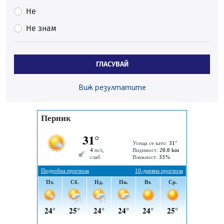
на отчетния процес
Не
05.08.2026, 11:48
Не знам
Радев: Работи се усилено за спасяване на средствата
по Плана за справедлив преход за Стара Загора,
Кюстендил и Перник
ГЛАСУВАЙ
05.08.2026, 11:34
Вече няма чакащи с години за присъединяване към
Виж резултатите
мрежата на „ВиК“ в Перник
05.08.2026, 11:22
След сигнали: Санкции за шумни младежи и
предупреждения заради тормоз над жена в Перник
05.08.2026, 10:03
Непълнолетни с електрически тротинетки
санкционирани при нощна проверка в Перник
05.08.2026, 10:00