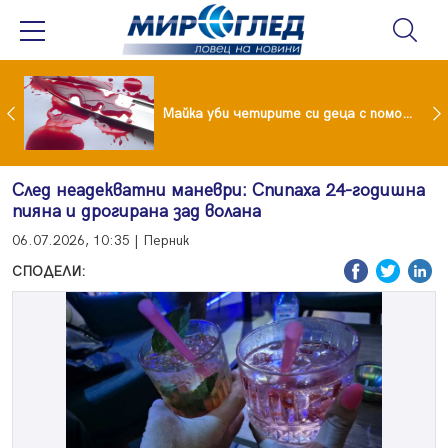
Проф.Кантарджиев: Пазете се от комарите и полово предаваните инфекции
Майка уби четирите си деца с помощта на баба им, след което се самоуби
След неадекватни маневри: Спипаха 24-годишна
пияна и дрогирана зад волана
06.07.2026, 10:35 | Перник
СПОДЕЛИ: