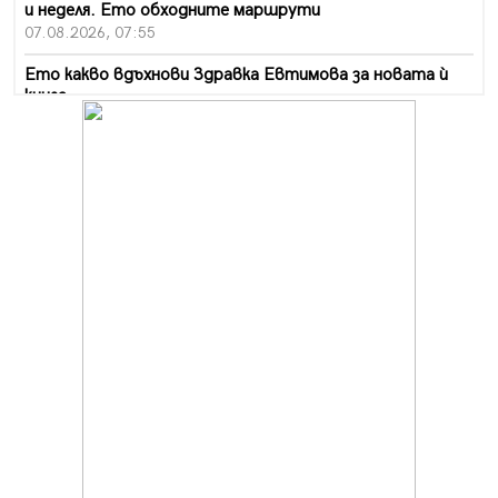
и неделя. Ето обходните маршрути
07.08.2026, 07:55
Ето какво вдъхнови Здравка Евтимова за новата ѝ
книга
07.08.2026, 00:11
Продължава изграждането на нови паркоместа в
Перник
06.08.2026, 11:22
Върви почистване на главен път от квартал „Бела
вода“ до кв. „Църква“
06.08.2026, 10:57
Четири сигнала до пожарната в Перник за денонощие,
пожарникарите призовават към повишено внимание
06.08.2026, 09:43
Много заразен вирус върлува в Перник
06.08.2026, 09:28
Проверки за спазване правилата за пожарна