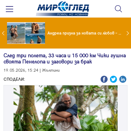
Драма вместо щастие: Звезда от "Татковци" е в болница с високорискова бременност
Андреа призна за новата си любов – руснакът Игор
След три полета, 33 часа и 15 000 км Чики гушна
своята Пенелопа и заговори за брак
19.05.2026, 15:24 | Жълтини
СПОДЕЛИ: