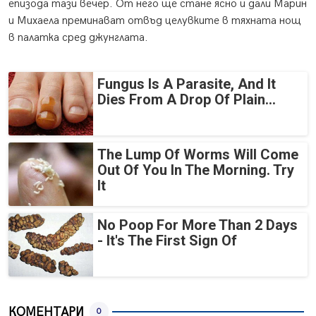
епизода тази вечер. От него ще стане ясно и дали Марин
и Михаела преминават отвъд целувките в тяхната нощ
в палатка сред джунглата.
Fungus Is A Parasite, And It
Dies From A Drop Of Plain...
The Lump Of Worms Will Come
Out Of You In The Morning. Try
It
No Poop For More Than 2 Days
- It's The First Sign Of
КОМЕНТАРИ
0