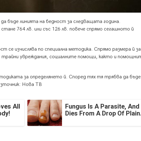
да бъде линията на бедност за следващата година.
тане 764 лв. или със 126 лв. повече спрямо сегашното й
ст се изчислява по специална методика. Спрямо размера й з
с трайни увреждания, социалните помощи, както и помощни
одиката за определянето й. Според тях тя трябва да бъде
Източник: Нова ТВ
ves All
Fungus Is A Parasite, And 
ody!
Dies From A Drop Of Plain.