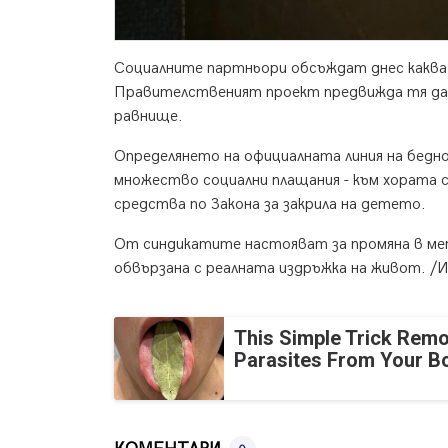
Социалните партньори обсъждат днес каква 
Правителственият проект предвижда тя да с
равнище.
Определянето на официалната линия на бедно
множество социални плащания - към хората 
средства по Закона за закрила на детето.
От синдикатите настояват за промяна в мет
обвързана с реалната издръжка на живот. /
This Simple Trick Remo
Parasites From Your B