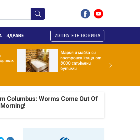
А
ЗДРАВЕ
ИЗПРАТЕТЕ НОВИНА
Мария и майка си
а
построиха къща от
ционал
8000 стъклени
бутилки
om Columbus: Worms Come Out Of
 Morning!