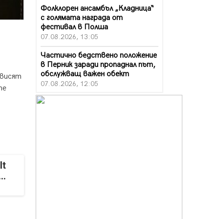
Фолклорен ансамбъл „Кладница“
с голямата награда от
фестивал в Полша
07.08.2026, 13:05
Частично бедствено положение
в Перник заради пропаднал път,
обслужващ важен обект
ависят
07.08.2026, 12:05
те
Да отговорим на жегите с филм
под звездите днес и утре
07.08.2026, 10:21
Първите крачки в помощ на
пенсионерите в Перник, вече са
факт
It
07.08.2026, 09:18
..
Пак ограничават камионите по
магистралите в петък и неделя.
Ето обходните маршрути
07.08.2026, 07:55