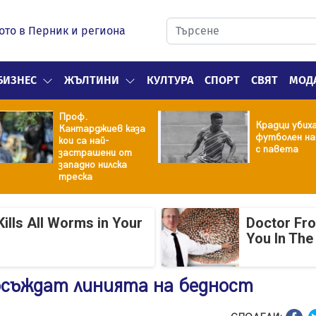
ото в Перник и региона
БИЗНЕС
ЖЪЛТИНИ
КУЛТУРА
СПОРТ
СВЯТ
МОД
Проф.
Крадци убих
Кантарджиев каза
футболен на
кои са най-
с павета
застрашени от
западно нилска
треска
ills All Worms in Your
Doctor Fr
You In The
съждат линията на бедност