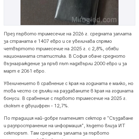
През първото тримесечие на 2026 г. средната заплата
за страната e 1407 евро и се увеличава спрямо
четвъртото тримесечие на 2025 г. с 2,8%, обяви
националната статистика. В София обаче средното
възнаграждение за пръв път надхвърли 2000 евро и за
март е 2061 евро.
Увеличението в сравнение с края на годината е малко, но
това често се дължи на раздаваните в края на годината
бонуси. В сравнение с първото тримесечие на 2025 г.
скокът е двуцифрен – 12,7%.
По традиция най-добре платеният сектор е "Създаване
и разпространение на информация", където влиза ИТ
секторът. Там средната заплата за първото