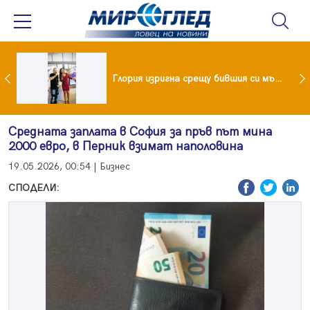
 и майка си построиха къща от 8000 стъклени бутилки
Глория изригна срещу бившия си мъж: Беше със 120-килограмова жена! Искаше бърза печалба...
Средната заплата в София за пръв път мина
2000 евро, в Перник взимат наполовина
19.05.2026, 00:54 | Бизнес
СПОДЕЛИ: