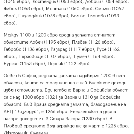
(1045 евро), Кюстендил (1053 евро), Добрич (1054 евро),
Ямбол (1058 евро), Монтана (1060 евро), Смолян (1062
евро), Пазарджик (1078 евро), Велико Търново (1093
евро).
Между 1100 и 1200 евро средна заплата отчитат
областите Ловеч (1195 евро), Плевен (1126 евро),
Габрово (1136 евро), Разград (1117 евро), Русе (1162
евро), Търговище (1107 евро), Шумен (1164 евро),
Бургас (1153 евро), Перник (1122 евро).
Освен в София, редната заплата надхвърля 1200 в пет
области, които са традиционно с най-високите доходи
извън столицата. Единствено Варна и Софийска област
са с над 1300 евро (1321 за Варна и 1310 за Софийска
област). Във Враца средната заплата, благодарение на
АЕЦ "Козлодуй", е 1266 евро. Енергетиката дърпа
нагоре доходите и в Стара Загора (1230 евро). В
Пловдив средното възнаграждение за март е 1225 евро.
/Източник: Флагман