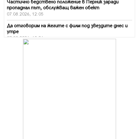
Частично бедствено положение в Перник заради
пропаднал път, обслужващ важен обект
07.08.2026, 12:05
Да отговорим на жегите с филм под звездите днес и
утре
07.08.2026, 10:21
Първите крачки в помощ на пенсионерите в Перник,
вече са факт
07.08.2026, 09:18
Пак ограничават камионите по магистралите в петък
и неделя. Ето обходните маршрути
07.08.2026, 07:55
Ето какво вдъхнови Здравка Евтимова за новата ѝ
книга
07.08.2026, 00:11
Продължава изграждането на нови паркоместа в
Перник
06.08.2026, 11:22