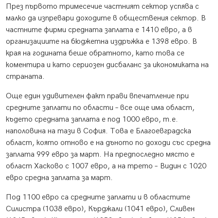
През първото тримесечие частният сектор успява с
малко да изпревари доходите в обществения сектор. В
частните фирми средната заплата е 1410 евро, а в
организациите на бюджетна издръжка е 1398 евро. В
края на годината беше обратното, като това се
коментира и като сериозен дисбаланс за икономиката на
страната.
Още един удивителен факт прави впечатление при
средните заплати по области – все още има област,
където средната заплата е под 1000 евро, т.е.
наполовина на тази в София. Това е Благоевградска
област, която отново е на дъното по доходи със средна
заплата 999 евро за март. На предпоследно място е
област Хасково с 1007 евро, а на трето – Видин с 1020
евро средна заплата за март.
Под 1100 евро са средните заплати и в областите
Силистра (1038 евро), Кърджали (1041 евро), Сливен