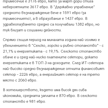
тримесечие е 3176 евро, като за март дори стига
невероятните 3617 евро. В "Държавно управление"
средното възнаграждение вече е 1591 евро (за
тримесечието), а в образование е 1437 евро. В
здравеопазването средно са получавали 1382 евро, но
тук влизат и социални дейности.
Спрямо същия период на миналата година най-голямо e
увеличението в "Селско, горско и рибно стопанство“ - с
21,1% и енергетиката - с 19,1%. Селското стопанство
обаче е и сред най-ниско платените сектори, докато
енергетиката е в ТОП 3 на доходите. След ИТ-сектора
най-високо средно възнаграждение отчита финансовият
сектор – 2226 евро, а енергийният сектор е на трето
място с 2060 евро.
В хотелиерството, където има висок дял сива
икономика, средната заплата е 870 евро. В селското
стопанство е 981 евро.