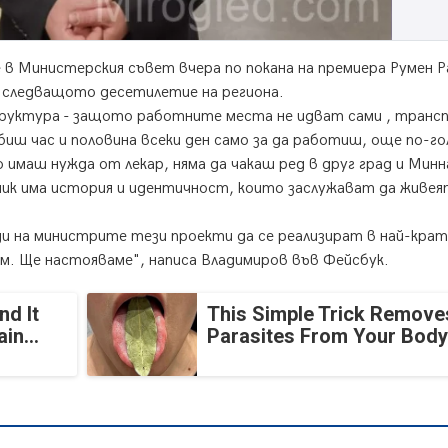
в Министерския съвет вчера по покана на премиера Румен Р
 следващото десетилетие на региона.
труктура - защото работните места не идват сами , транс
биш час и половина всеки ден само за да работиш, още по-го
 имаш нужда от лекар, няма да чакаш ред в друг град и Минн
ик има история и идентичност, които заслужават да живея
и на министрите тези проекти да се реализират в най-крат
м. Ще настояваме", написа Владимиров във Фейсбук.
nd It
This Simple Trick Removes
in...
Parasites From Your Body