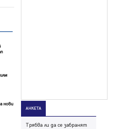
Ето какво вдъхнови Здравка
Евтимова за новата ѝ книга
07.08.2026, 00:11
Продължава изграждането на
нови паркоместа в Перник
06.08.2026, 11:22
в
ап
Върви почистване на главен път
от квартал „Бела вода“ до кв.
„Църква“
06.08.2026, 10:57
филм
Четири сигнала до пожарната в
Перник за денонощие,
пожарникарите призовават към
повишено внимание
06.08.2026, 09:43
а нови
АНКЕТА
Много заразен вирус върлува в
Перник
Трябва ли да се забранят
06.08.2026, 09:28