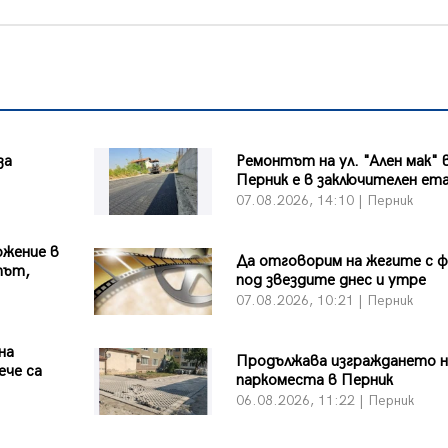
за
Ремонтът на ул. "Ален мак" 
Перник е в заключителен ет
07.08.2026, 14:10 | Перник
ожение в
Да отговорим на жегите с 
път,
под звездите днес и утре
07.08.2026, 10:21 | Перник
на
Продължава изграждането н
ече са
паркоместа в Перник
06.08.2026, 11:22 | Перник