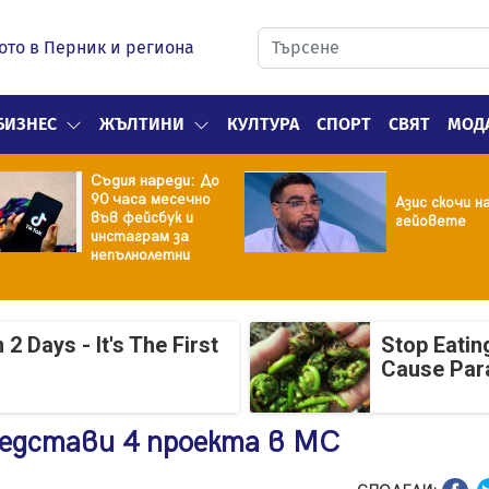
ото в Перник и региона
БИЗНЕС
ЖЪЛТИНИ
КУЛТУРА
СПОРТ
СВЯТ
МОД
Съдия нареди: До
90 часа месечно
Азис скочи н
във фейсбук и
гейовете
инстаграм за
непълнолетни
 Days - It's The First
Stop Eatin
Cause Par
едстави 4 проекта в МС