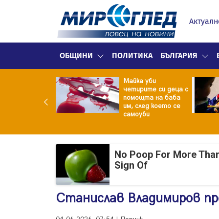
Актуалн
ОБЩИНИ
ПОЛИТИКА
БЪЛГАРИЯ
ф.Кантарджиев:
Майка уби
ете се от
четирите си деца с
арите и полово
помощта на баба
даваните
им, след което се
екции
самоуби
No Poop For More Than 2
Sign Of
Станислав Владимиров пр