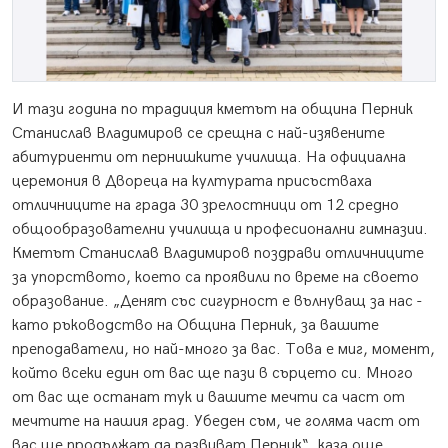
И тази година по традиция кметът на община Перник
Станислав Владимиров се срещна с най-изявените
абитуриенти от пернишките училища. На официална
церемония в Двореца на културата присъстваха
отличниците на града 30 зрелостници от 12 средно
общообразователни училища и професионални гимназии.
Кметът Станислав Владимиров поздрави отличниците
за упорството, което са проявили по време на своето
образование. „Денят със сигурност е вълнуващ за нас -
като ръководство на Община Перник, за вашите
преподаватели, но най-много за вас. Това е миг, момент,
който всеки един от вас ще пази в сърцето си. Много
от вас ще останат тук и вашите мечти са част от
мечтите на нашия град. Убеден съм, че голяма част от
вас ще продължат да развиват Перник“, каза още