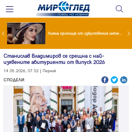
Популярен риалити герой заряза жена си заради друга
Лияна пропищя от изкуствения интелект
Станислав Владимиров се срещна с най-
изявените абитуриенти от випуск 2026
14.05.2026, 07:52 | Перник
СПОДЕЛИ: