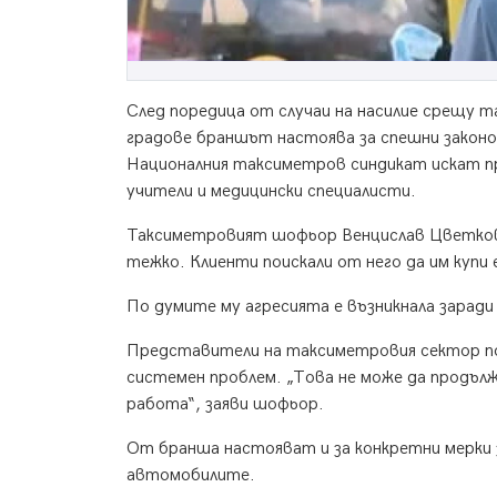
След поредица от случаи на насилие срещу 
градове браншът настоява за спешни законо
Националния таксиметров синдикат искат п
учители и медицински специалисти.
Таксиметровият шофьор Венцислав Цветков р
тежко. Клиенти поискали от него да им купи 
По думите му агресията е възникнала заради
Представители на таксиметровия сектор под
системен проблем. „Това не може да продълж
работа“, заяви шофьор.
От бранша настояват и за конкретни мерки з
автомобилите.