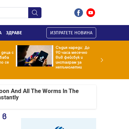
А
ЗДРАВЕ
ИЗПРАТЕТЕ НОВИНА
Съдия нареди: До
 деца с
90 часа месечно
баба
във фейсбук и
то се
инстаграм за
непълнолетни
oon And All The Worms In The
nstantly
 в