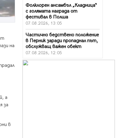
Фолклорен ансамбъл „Кладница“
с голямата награда от
фестивал в Полша
07.08.2026, 13:05
Частично бедствено положение
От
в Перник заради пропаднал път,
ази на
обслужващ важен обект
07.08.2026, 12:05
Да отговорим на жегите с филм
традал
под звездите днес и утре
07.08.2026, 10:21
Първите крачки в помощ на
пенсионерите в Перник, вече са
, а
факт
я за
07.08.2026, 09:18
Пак ограничават камионите по
магистралите в петък и неделя.
они в
Ето обходните маршрути
07.08.2026, 07:55