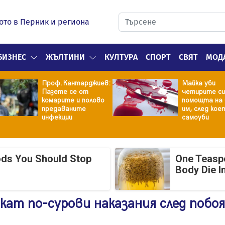
ото в Перник и региона
БИЗНЕС
ЖЪЛТИНИ
КУЛТУРА
СПОРТ
СВЯТ
МОД
Проф.Кантарджиев:
Майка уби
Пазете се от
четирите си
комарите и полово
помощта на 
предаваните
им, след кое
инфекции
самоуби
ods You Should Stop
One Teasp
Body Die I
ат по-сурови наказания след побоя