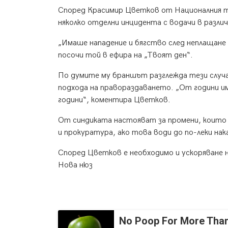
Според Красимир Цветков от Националния т
няколко отделни инцидента с водачи в разли
„Имаше нападение и бягство след неплащане 
посочи той в ефира на „Твоят ден“.
По думите му браншът разглежда тези случа
подхода на правораздаването. „От години и
години“, коментира Цветков.
От синдиката настояват за промени, които
и прокуратура, ако това води до по-леки нак
Според Цветков е необходимо и ускоряване 
Нова нюз
No Poop For More Than