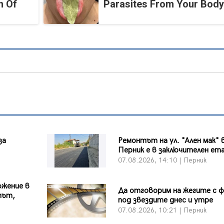
n Of
Parasites From Your Body
за
Ремонтът на ул. "Ален мак" 
Перник е в заключителен ет
07.08.2026, 14:10 | Перник
ожение в
Да отговорим на жегите с 
път,
под звездите днес и утре
07.08.2026, 10:21 | Перник