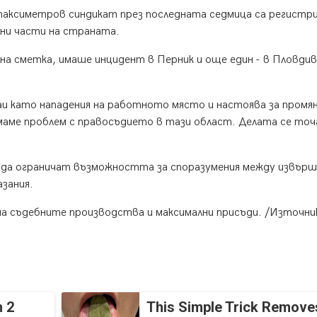
аксиметров синдикат през последната седмица са регистр
чни части на страната.
на сметка, имаше инцидент в Перник и още един - в Пловдив
и като нападения на работното място и настоява за промян
маме проблем с правосъдието в тази област. Делата се точ
 да ограничат възможността за споразумения между извър
азания.
на съдебните производства и максимални присъди. /Източни
 2
This Simple Trick Removes