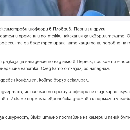
таксиметрови шофьори в Пловдив, Перник и други
дателни промени и по-тежки наказания за извършителите. 
рофесията да бъде третирана като защитена, подобно на т
азказа за нападението над него в Перник, при което е пос
енергийна напитка. След като отказал, го нападнали.
 дребен конфликт, който бързо ескалирал.
чертаха, че насилието срещу шофьори не е изолиран случай
ава. Искаме нормална европейска държава и нормални услови
а сигурност, включително поставяне на камери и паник бут