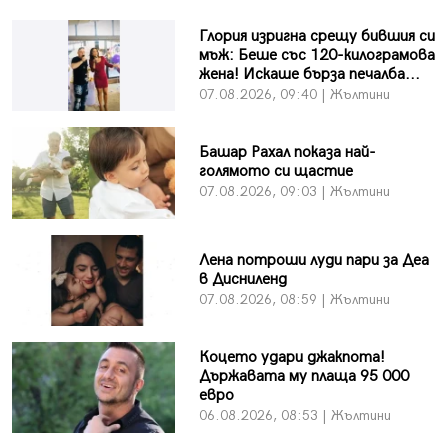
Глория изригна срещу бившия си
мъж: Беше със 120-килограмова
жена! Искаше бърза печалба...
07.08.2026, 09:40 | Жълтини
Башар Рахал показа най-
голямото си щастие
07.08.2026, 09:03 | Жълтини
Лена потроши луди пари за Деа
в Дисниленд
07.08.2026, 08:59 | Жълтини
Коцето удари джакпота!
Държавата му плаща 95 000
евро
06.08.2026, 08:53 | Жълтини