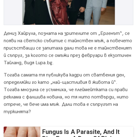
Дениз Хайрула, позната на зрителите от „Ергенът“, се
появи на светско събитие с тайнствен мъж, а повечето
присъстващи се запитаха дали това не е тайнственият
й съпруг, за когото се омъжи през февруари в екзотичен
Тайланд, видя Lupa.bg.
Тогава самата тя публикува кадри от сватбения ден,
определяйки го като „най-щастливия в живота й“.
Тогава мнозина се усъмниха, че плеймейтката си прави
реклама с фалшива новина, но тя нито потвърди, нито
отрече, че вече има мъж. Дали това е съпругът на
туркинята?
Fungus Is A Parasite, And It