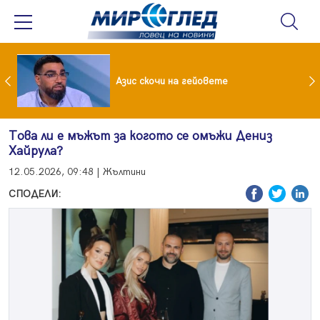
 До 90 часа месечно във фейсбук и инстаграм за непълнолетни
Азис скочи на гейовете
Това ли е мъжът за когото се омъжи Дениз
Хайрула?
12.05.2026, 09:48 | Жълтини
СПОДЕЛИ: