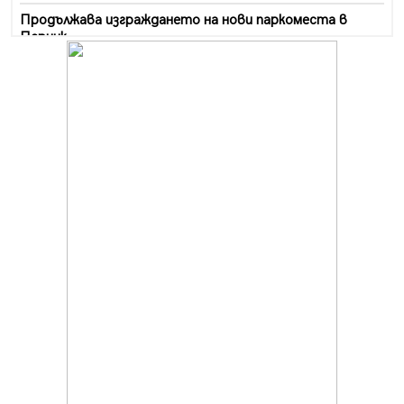
Продължава изграждането на нови паркоместа в
Перник
06.08.2026, 11:22
Върви почистване на главен път от квартал „Бела
вода“ до кв. „Църква“
06.08.2026, 10:57
Четири сигнала до пожарната в Перник за денонощие,
пожарникарите призовават към повишено внимание
06.08.2026, 09:43
Много заразен вирус върлува в Перник
06.08.2026, 09:28
Проверки за спазване правилата за пожарна
безопасност по време на жътвената кампания в
Перник
06.08.2026, 07:51
Ето какви забавления ще има през август в Перник
06.08.2026, 00:48