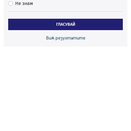
Не знам
05.08.2026, 11:34
Вече няма чакащи с години за присъединяване към
мрежата на „ВиК“ в Перник
ГЛАСУВАЙ
05.08.2026, 11:22
След сигнали: Санкции за шумни младежи и
Виж резултатите
предупреждения заради тормоз над жена в Перник
05.08.2026, 10:03
Непълнолетни с електрически тротинетки
санкционирани при нощна проверка в Перник
05.08.2026, 10:00
По-малко тежки катастрофи в Пернишко от
началото на годината
05.08.2026, 09:30