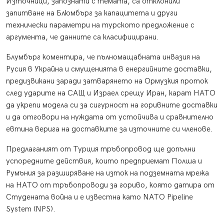
Източници, запознати с темата, са отклонили
запитване на Блюмбърг за капацитета и други
технически параметри на турското предложение с
аргумента, че данните са класифицирани.
Блумбърг коментира, че пълномащабната инвазия на
Русия в Украйна и смущенията в енергийните доставки,
предизвикани заради затварянето на Ормузкия проток
след ударите на САЩ и Израел срещу Иран, карат НАТО
да укрепи модела си за сигурност на горивните доставки
и да отговори на нуждата от устойчива и сравнително
евтина верига на доставките за източните си членове.
Предлаганият от Турция тръбопровод ще допълни
успоредните действия, които предприемат Полша и
Румъния за разширяване на изток на подземната мрежа
на НАТО от тръбопроводи за гориво, която датира от
Студената война и е известна като NATO Pipeline
System (NPS).