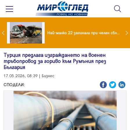
езидент: Искаме споразумение със САЩ , но без компромиси
Най-малко 22 загинали при челен сблъсък между два автобуса
Турция предлага изграждането на военен
тръбопровод за гориво към Румъния през
България
17.05.2026, 08:39 | Бизнес
СПОДЕЛИ: