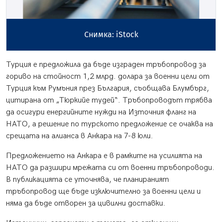
Снимка: iStock
Турция е предложила да бъде изграден тръбопровод за
гориво на стойност 1,2 млрд. долара за военни цели от
Турция към Румъния през България, съобщава Блумбърг,
цитирана от „Тюркийе тудей“. Тръбопроводът трябва
да осигури енергийните нужди на Източния фланг на
НАТО, а решение по турското предложение се очаква на
срещата на алианса в Анкара на 7-8 юли.
Предложението на Анкара е в рамките на усилията на
НАТО да разшири мрежата си от военни тръбопроводи.
В публикацията се уточнява, че планираният
тръбопровод ще бъде изключително за военни цели и
няма да бъде отворен за цивилни доставки.