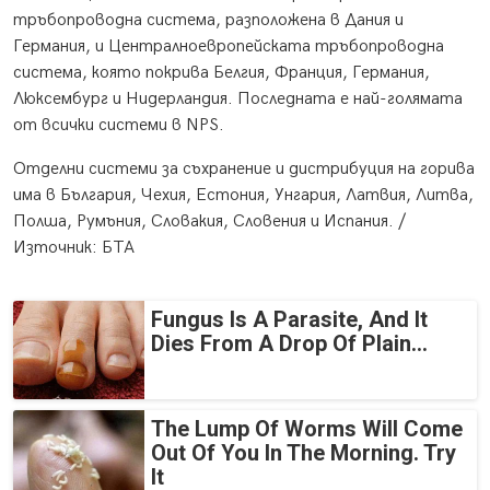
тръбопроводна система, разположена в Дания и
Германия, и Централноевропейската тръбопроводна
система, която покрива Белгия, Франция, Германия,
Люксембург и Нидерландия. Последната е най-голямата
от всички системи в NPS.
Отделни системи за съхранение и дистрибуция на горива
има в България, Чехия, Естония, Унгария, Латвия, Литва,
Полша, Румъния, Словакия, Словения и Испания. /
Източник: БТА
Fungus Is A Parasite, And It
Dies From A Drop Of Plain...
The Lump Of Worms Will Come
Out Of You In The Morning. Try
It