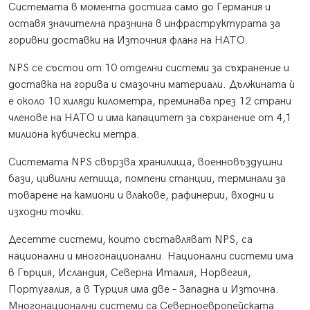
Системата в момента достига само до Германия и
оставя значителна празнина в инфраструктурата за
горивни доставки на Източния фланг на НАТО.
NPS се състои от 10 отделни системи за съхранение и
доставка на горива и смазочни материали. Дължината ѝ
е около 10 хиляди километра, преминава през 12 страни
членове на НАТО и има капацитет за съхранение от 4,1
милиона кубически метра.
Системата NPS свързва хранилища, военновъздушни
бази, цивилни летища, помпени станции, терминали за
товарене на камиони и влакове, рафинерии, входни и
изходни точки.
Десетте системи, които съставляват NPS, са
национални и многонационални. Национални системи има
в Гърция, Исландия, Северна Италия, Норвегия,
Португалия, а в Турция има две – Западна и Източна.
Многонационални системи са Северноевропейската