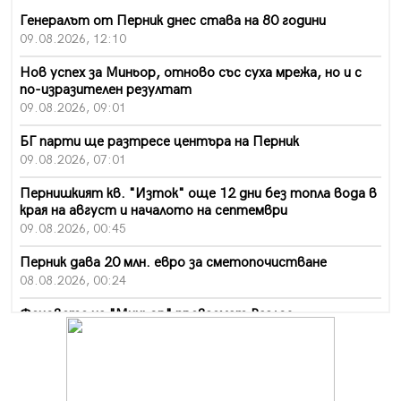
Генералът от Перник днес става на 80 години
09.08.2026, 12:10
Нов успех за Миньор, отново със суха мрежа, но и с
по-изразителен резултат
09.08.2026, 09:01
БГ парти ще разтресе центъра на Перник
09.08.2026, 07:01
Пернишкият кв. "Изток" още 12 дни без топла вода в
края на август и началото на септември
09.08.2026, 00:45
Перник дава 20 млн. евро за сметопочистване
08.08.2026, 00:24
Феновете на "Миньор" превземат Разлог
07.08.2026, 14:52
Ремонтът на ул. "Ален мак" в Перник е в заключителен
етап