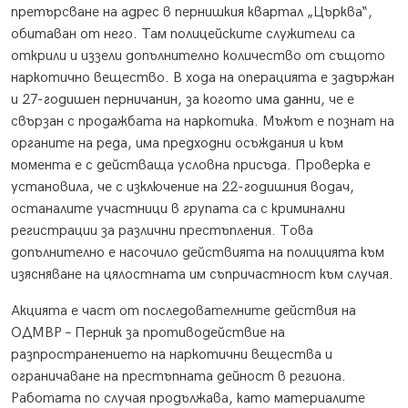
претърсване на адрес в пернишкия квартал „Църква“,
обитаван от него. Там полицейските служители са
открили и иззели допълнително количество от същото
наркотично вещество. В хода на операцията е задържан
и 27-годишен перничанин, за когото има данни, че е
свързан с продажбата на наркотика. Мъжът е познат на
органите на реда, има предходни осъждания и към
момента е с действаща условна присъда. Проверка е
установила, че с изключение на 22-годишния водач,
останалите участници в групата са с криминални
регистрации за различни престъпления. Това
допълнително е насочило действията на полицията към
изясняване на цялостната им съпричастност към случая.
Акцията е част от последователните действия на
ОДМВР – Перник за противодействие на
разпространението на наркотични вещества и
ограничаване на престъпната дейност в региона.
Работата по случая продължава, като материалите