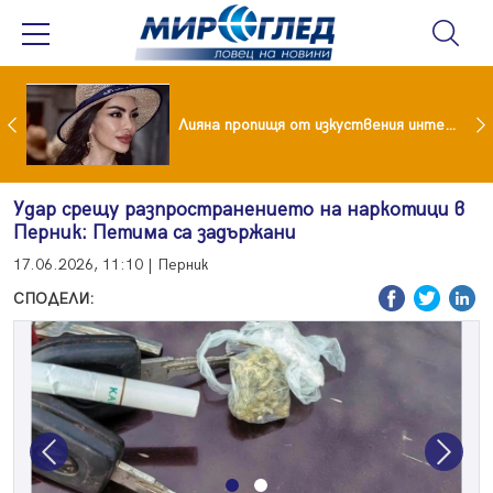
Популярен риалити герой заряза жена си заради друга
Лияна пропищя от изкуствения интелект
Удар срещу разпространението на наркотици в
Перник: Петима са задържани
17.06.2026, 11:10 | Перник
СПОДЕЛИ:
Previous
Next