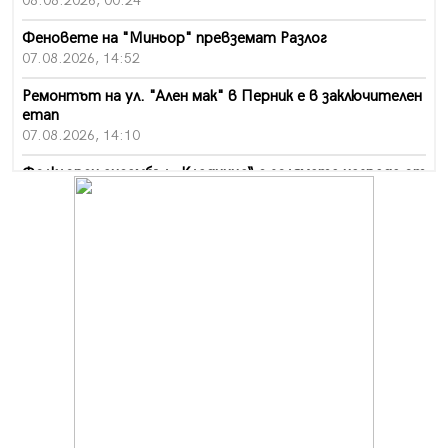
08.08.2026, 00:24
Феновете на "Миньор" превземат Разлог
07.08.2026, 14:52
Ремонтът на ул. "Ален мак" в Перник е в заключителен
етап
07.08.2026, 14:10
Фолклорен ансамбъл „Кладница“ с голямата награда от
фестивал в Полша
07.08.2026, 13:05
Частично бедствено положение в Перник заради
пропаднал път, обслужващ важен обект
07.08.2026, 12:05
Да отговорим на жегите с филм под звездите днес и
утре
07.08.2026, 10:21
Първите крачки в помощ на пенсионерите в Перник,
вече са факт
07.08.2026, 09:18