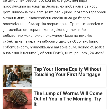
се цялостен регистър, който ще документира
продукцията по цялата верига, но това няма да носи
допълнителна тежест за търговците. Когато заработи
механизмът, некачествени стоки няма да бъдат
пропускани на българска територия. Третият аспект е
заимстван от германското законодателство -
съвместно монополно положение - когато няколко
субекта на пазара, независимо дали са свързани като
собственост, притежават пазарна сила, която създава
аномалии в цените", обясни Гечев, цитиран от „24 часа“.
Tap Your Home Equity Without
Touching Your First Mortgage
The Lump of Worms Will Come
Out of You in The Morning. Try
it