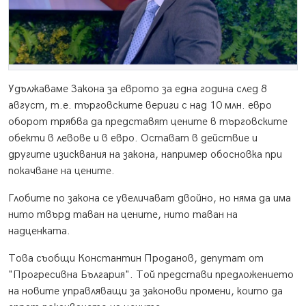
Удължаваме Закона за еврото за една година след 8
август, т.е. търговските вериги с над 10 млн. евро
оборот трябва да представят цените в търговските
обекти в левове и в евро. Остават в действие и
другите изисквания на закона, например обосновка при
покачване на цените.
Глобите по закона се увеличават двойно, но няма да има
нито твърд таван на цените, нито таван на
надценката.
Това съобщи Константин Проданов, депутат от
"Прогресивна България". Той представи предложението
на новите управляващи за законови промени, които да