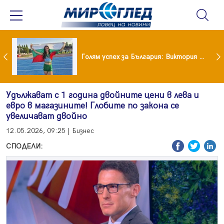
Когато всичко те дразни: тези трикове променят настроението за минути
Голям успех за България: Виктория Ангелова грабна световна титла в тройния скок
Удължават с 1 година двойните цени в лева и
евро в магазините! Глобите по закона се
увеличават двойно
12.05.2026, 09:25 | Бизнес
СПОДЕЛИ: