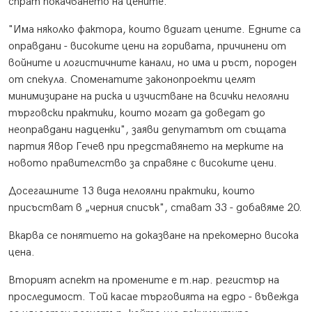
спрат покачването на цените.
"Има няколко фактора, които вдигат цените. Едните са
оправдани - високите цени на горивата, причинени от
войните и логистичните канали, но има и ръст, породен
от спекула. Споменатите законопроекти целят
минимизиране на риска и изчистване на всички нелоялни
търговски практики, които могат да доведат до
неоправдани надценки", заяви депутатът от същата
партия Явор Гечев при представянето на мерките на
новото правителство за справяне с високите цени.
Досегашните 13 вида нелоялни практики, които
присъстват в „черния списък", стават 33 - добавяме 20.
Вкарва се понятието на доказване на прекомерно висока
цена.
Вторият аспект на промените е т.нар. регистър на
проследимост. Той касае търговията на едро - въвежда