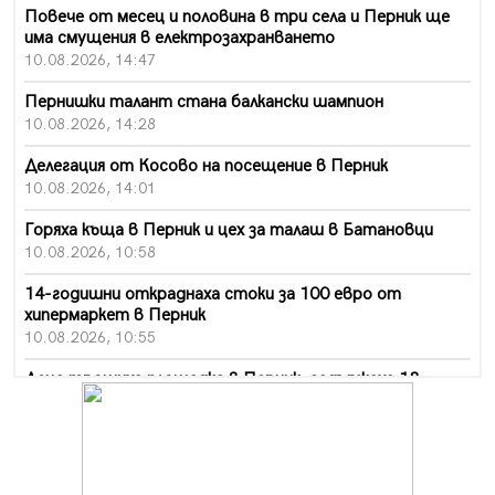
Повече от месец и половина в три села и Перник ще
има смущения в електрозахранването
10.08.2026, 14:47
Пернишки талант стана балкански шампион
10.08.2026, 14:28
Делегация от Косово на посещение в Перник
10.08.2026, 14:01
Горяха къща в Перник и цех за талаш в Батановци
10.08.2026, 10:58
14-годишни откраднаха стоки за 100 евро от
хипермаркет в Перник
10.08.2026, 10:55
Деца трошиха площадка в Перник, задържаха 18-
годишен
10.08.2026, 10:52
Мъж рани с нож жена си в Перник, баща би дъщеря си
в Радомир