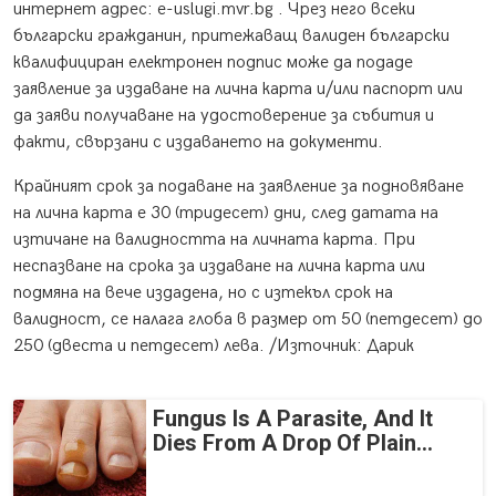
интернет адрес: e-uslugi.mvr.bg . Чрез него всеки
български гражданин, притежаващ валиден български
квалифициран електронен подпис може да подаде
заявление за издаване на лична карта и/или паспорт или
да заяви получаване на удостоверение за събития и
факти, свързани с издаването на документи.
Крайният срок за подаване на заявление за подновяване
на лична карта е 30 (тридесет) дни, след датата на
изтичане на валидността на личната карта. При
неспазване на срока за издаване на лична карта или
подмяна на вече издадена, но с изтекъл срок на
валидност, се налага глоба в размер от 50 (петдесет) до
250 (двеста и петдесет) лева. /Източник: Дарик
Fungus Is A Parasite, And It
Dies From A Drop Of Plain...