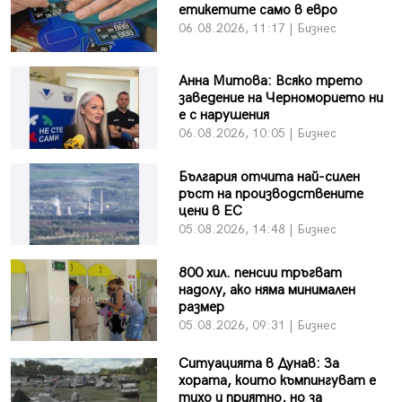
етикетите само в евро
06.08.2026, 11:17 | Бизнес
Анна Митова: Всяко трето
заведение на Черноморието ни
е с нарушения
06.08.2026, 10:05 | Бизнес
България отчита най-силен
ръст на производствените
цени в ЕС
05.08.2026, 14:48 | Бизнес
800 хил. пенсии тръгват
надолу, ако няма минимален
размер
05.08.2026, 09:31 | Бизнес
Ситуацията в Дунав: За
хората, които къмпингуват е
тихо и приятно, но за