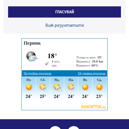
По-малко тежки катастрофи в Пернишко от
началото на годината
ГЛАСУВАЙ
05.08.2026, 09:30
Здравният министър Катя Ивкова и депутата от
Виж резултатите
Перник Мартин Жлябинков обходиха здравни
заведения в Перник
05.08.2026, 09:06
Извънредният и пълномощен посланик на Иран на
посещение в музея в Перник
05.08.2026, 09:02
Млади мъже от Перник в инициатива „Перник
подкрепя своите пенсионери“
05.08.2026, 08:57