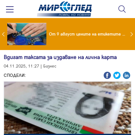
 за изграждане на 13-етажна "мегаджамия" разгневи жителите на Лондон
От 9 август цените на етикетите само в евро
Вдигат таксата за издаване на лична карта
04.11.2025, 11:27 | Бизнес
СПОДЕЛИ: