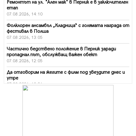
Ремонтът на ул. "Ален мак" в Перник е в заключителен
етап
07.08.2026, 14:10
Фолклорен ансамбъл „Кладница“ с голямата награда от
фестивал в Полша
07.08.2026, 13:05
Частично бедствено положение в Перник заради
пропаднал път, обслужващ важен обект
07.08.2026, 12:05
Да отговорим на жегите с филм под звездите днес и
утре
07.08.2026, 10:21
Първите крачки в помощ на пенсионерите в Перник,
вече са факт
07.08.2026, 09:18
Пак ограничават камионите по магистралите в петък
и неделя. Ето обходните маршрути
07.08.2026, 07:55