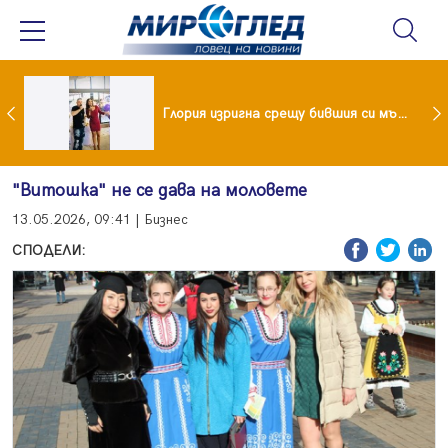
 и майка си построиха къща от 8000 стъклени бутилки
Глория изригна срещу бившия си мъж: Беше със 120-килограмова жена! Искаше бърза печалба...
"Витошка" не се дава на моловете
13.05.2026, 09:41 | Бизнес
СПОДЕЛИ: