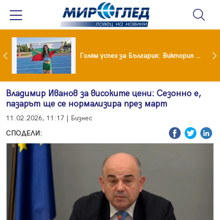
Когато всичко те дразни: тези трикове променят настроението за минути
Голям успех за България: Виктория Ангелова грабна световна титла в тройния скок
Владимир Иванов за високите цени: Сезонно е,
пазарът ще се нормализира през март
11.02.2026, 11:17 | Бизнес
СПОДЕЛИ: