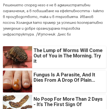
Решението според него е не в административни
ограничения, а в повишаване на ефективността – както
в производството, така и в търговията. Иванов
посочи Холандия като пример за успешно кооперативно
земеделие и добре организирана търговска
инфраструктура. /Източник: Днес бг
The Lump of Worms Will Come
Out of You in The Morning. Try
it
Fungus Is A Parasite, And It
Dies From A Drop Of Plain...
No Poop For More Than 2 Days
- It's The First Sign Of