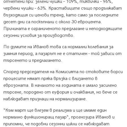
отчетени при: зелени чушки – 109%, тиквички – 96%,
червени чушки – 63%. Краставиците също продължават
възходящия си ценови тренд, като само за последните
десет дни са поскъпнали с около 30 евроцента.
Причината е ограниченото предлагане и неподходящите
сезонни условия за производство.
По думите на Иванов това са нормални колебания за
зимния период, а пазарът не е статичен - той зависи от
търсенето и предлагането.
Според председателя на Комисията по стоковите борси
процесите нямат пряка връзка с влизането в
еврозоната. В началото на годината е имало засилено
търсене, породено от еуфория и очаквания, но вече се
наблюдават признаци на нормализиране.
“Към март ще влезем в реализма и ще имаме един
нормално функциониращ пазар“, прогнозира Иванов и
припомни, че подобни сезонни цикли се наблюдават