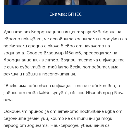
Снимка: БГНЕС
Данните от Координационния център за въвеждане на
еврото показват, че основните хранителни продукти са
поскъпнали средно с около 5 евро от началото на
годината. Според Владимир Иванов, председател на
Координационния център, възприятието за инфлацията
е силно субективно, тъй като всеки потребител има
различни навици и предпочитания.
“Всеки има собствена инфлация – тя не е обективна, а
зависи от това какво купува“, обясни Иванов пред Nova
news.
Основният принос за отчетеното поскъпване идва от
сезонните зеленчуци, които не са типични за този
период от годината. Най-сериозни увеличения са