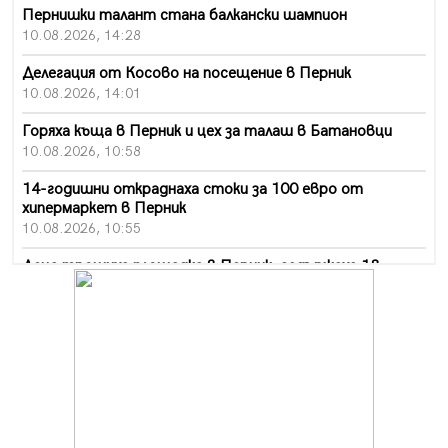
Пернишки талант стана балкански шампион
10.08.2026, 14:28
Делегация от Косово на посещение в Перник
10.08.2026, 14:01
Горяха къща в Перник и цех за талаш в Батановци
10.08.2026, 10:58
14-годишни откраднаха стоки за 100 евро от
хипермаркет в Перник
10.08.2026, 10:55
Деца трошиха площадка в Перник, задържаха 18-
годишен
10.08.2026, 10:52
Мъж рани с нож жена си в Перник, баща би дъщеря си
в Радомир
10.08.2026, 10:47
Кой е 20 000-ия посетител на изложбата на Дали в
Перник