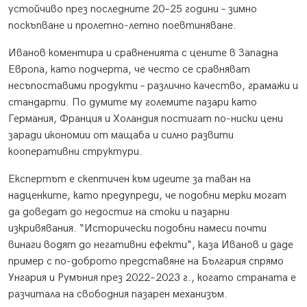
устойчиво през последните 20–25 години – зимно
поскъпване и пролетно-летно поевтиняване.
Иванов коментира и сравненията с цените в Западна
Европа, като подчерта, че често се сравняват
несъпоставими продукти – различно качество, грамажи и
стандарти. По думите му големите пазари като
Германия, Франция и Холандия постигат по-ниски цени
заради икономии от мащаба и силно развити
кооперативни структури.
Експертът е скептичен към идеите за таван на
надценките, като предупреди, че подобни мерки могат
да доведат до недостиг на стоки и пазарни
изкривявания. “Исторически подобни намеси почти
винаги водят до негативни ефекти“, каза Иванов и даде
пример с по-доброто представяне на България спрямо
Унгария и Румъния през 2022–2023 г., когато страната е
разчитала на свободния пазарен механизъм.