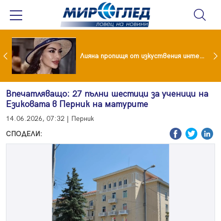
Популярен риалити герой заряза жена си заради друга
Лияна пропищя от изкуствения интелект
Впечатляващо: 27 пълни шестици за ученици на
Езиковата в Перник на матурите
14.06.2026, 07:32 | Перник
СПОДЕЛИ: