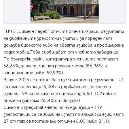
ГПЧЕ „Симеон Радев“ отчита впечатляващи резултати
на държавните зрелостни изпити и за пореден път
доказва високото ниво на своята езикова и профилирана
подготовка.Това съобщават от учебното заведение.
По български език и литература учениците постигат
68,66%, значително над регионалното (56,38%) и
националното ниво (59,99%).
Випуск 2026 се откроява с изключителни резултати. 27
са пълни шестици (6,00) на държавните зрелостни
изпити, 99 са отличните оценки над 5,50. 102 пък са
отлични дипломи (65,4% от випуска)
Силно е и представянето по чужди езици – 119
зрелостници са се явили на изпит по английски език, като
27 от тях са постигнали отличен 6,00 (ниво B1.1).