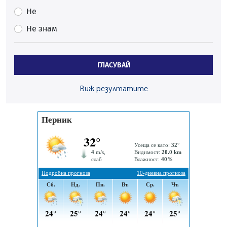
05.08.2026, 15:42
Не
На 95 години почина Лиляна Десова
Не знам
05.08.2026, 15:18
Радев: Работи се активно за запазването на
средствата по Плана за справедлив преход за
ГЛАСУВАЙ
въглищните райони
05.08.2026, 14:57
Виж резултатите
Звезди от световна сцена в Перник ще пеят на
Пернишката крепост
05.08.2026, 14:01
„Топлофикация Перник“ напредва с дигитализацията
на отчетния процес
05.08.2026, 11:48