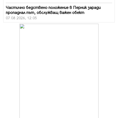
Частично бедствено положение в Перник заради
пропаднал път, обслужващ важен обект
07.08.2026, 12:05
Да отговорим на жегите с филм под звездите днес и
утре
07.08.2026, 10:21
Първите крачки в помощ на пенсионерите в Перник,
вече са факт
07.08.2026, 09:18
Пак ограничават камионите по магистралите в петък
и неделя. Ето обходните маршрути
07.08.2026, 07:55
Ето какво вдъхнови Здравка Евтимова за новата ѝ
книга
07.08.2026, 00:11
Продължава изграждането на нови паркоместа в
Перник