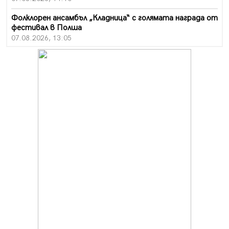
Фолклорен ансамбъл „Кладница“ с голямата награда от
фестивал в Полша
07.08.2026, 13:05
Частично бедствено положение в Перник заради
пропаднал път, обслужващ важен обект
07.08.2026, 12:05
Да отговорим на жегите с филм под звездите днес и
утре
07.08.2026, 10:21
Първите крачки в помощ на пенсионерите в Перник,
вече са факт
07.08.2026, 09:18
Пак ограничават камионите по магистралите в петък
и неделя. Ето обходните маршрути
07.08.2026, 07:55
Ето какво вдъхнови Здравка Евтимова за новата ѝ
книга