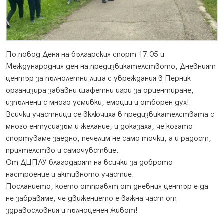
По повод Деня на българския спорт 17.05 и
Международния ден на предизвикателството, Дневният
център за пълнолетни лица с увреждания в Перник
организира забавни щафетни игри за ориентиране,
изпълнени с много усмивки, емоции и отборен дух!
Всички участници се включиха в предизвикателствата с
много ентусиазъм и желание, и доказаха, че когато
спортуваме заедно, печелим не само точки, а и радост,
приятелство и самочувствие.
От ДЦПЛУ благодарят на всички за доброто
настроение и активното участие.
Посланието, което отправят от дневния център е да
не забравяме, че движението е важна част от
здравословния и пълноценен живот!