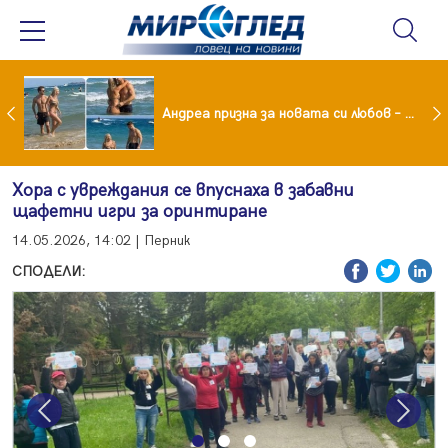
Драма вместо щастие: Звезда от "Татковци" е в болница с високорискова бременност
Андреа призна за новата си любов – руснакът Игор
Хора с увреждания се впуснаха в забавни
щафетни игри за оринтиране
14.05.2026, 14:02 | Перник
СПОДЕЛИ:
Previous
Next