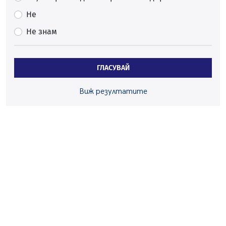
06.08.2026, 00:48
Не
Пернишки експерт за фишинг измамите:
Не знам
Проверявайте съмнителните линкове в bezopasno.net
05.08.2026, 15:42
На 95 години почина Лиляна Десова
ГЛАСУВАЙ
05.08.2026, 15:18
Радев: Работи се активно за запазването на
Виж резултатите
средствата по Плана за справедлив преход за
въглищните райони
05.08.2026, 14:57
Звезди от световна сцена в Перник ще пеят на
Пернишката крепост
05.08.2026, 14:01