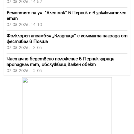
07.08.2026, 14:52
Ремонтът на ул. "Ален мак" в Перник е в заключителен
етап
07.08.2026, 14:10
Фолклорен ансамбъл „Кладница“ с голямата награда от
фестивал в Полша
07.08.2026, 13:05
Частично бедствено положение в Перник заради
пропаднал път, обслужващ важен обект
07.08.2026, 12:05
Да отговорим на жегите с филм под звездите днес и
утре
07.08.2026, 10:21
Първите крачки в помощ на пенсионерите в Перник,
вече са факт
07.08.2026, 09:18
Пак ограничават камионите по магистралите в петък
и неделя. Ето обходните маршрути