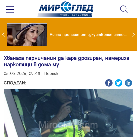
Популярен риалити герой заряза жена си заради друга
Лияна пропищя от изкуствения интелект
Хванаха перничанин да кара дрогиран, намериха
наркотици в дома му
08.05.2026, 09:48 | Перник
СПОДЕЛИ: