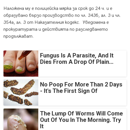
Наложена му е полицейска мярка за срок до 24 ч. и е
образувано бързо производство по чл. 343б, ал. 3 и чл.
354а, ал. 3 от Наказателния кодекс. Уведомена е
прокуратурата и действията по разследването
продължават.
Fungus Is A Parasite, And It
Dies From A Drop Of Plain...
No Poop For More Than 2 Days
- It's The First Sign Of
The Lump Of Worms Will Come
Out Of You In The Morning. Try
It