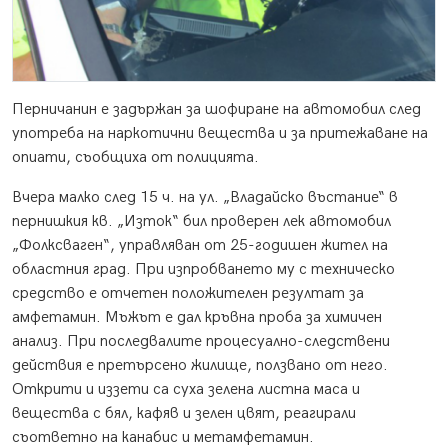
Перничанин е задържан за шофиране на автомобил след
употреба на наркотични вещества и за притежаване на
опиати, съобщиха от полицията.
Вчера малко след 15 ч. на ул. „Владайско въстание“ в
пернишкия кв. „Изток“ бил проверен лек автомобил
„Фолксваген“, управляван от 25-годишен жител на
областния град. При изпробването му с техническо
средство е отчетен положителен резултат за
амфетамин. Мъжът е дал кръвна проба за химичен
анализ. При последвалите процесуално-следствени
действия е претърсено жилище, ползвано от него.
Открити и иззети са суха зелена листна маса и
вещества с бял, кафяв и зелен цвят, реагирали
съответно на канабис и метамфетамин.