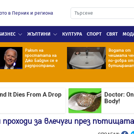
ото в Перник и региона
БИЗНЕС
ЖЪЛТИНИ
КУЛТУРА
СПОРТ
СВЯТ
МОД
Ракът на
Водата от
простатата на
чешмата че
Джо Байдън се е
по-добра от
разпространил
бутилирана
And It Dies From A Drop
Doctor: On
Body!
и проходи за влечуги през пътищат