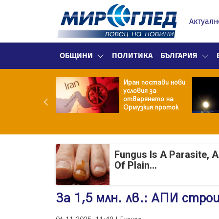
Актуалн
ОБЩИНИ
ПОЛИТИКА
БЪЛГАРИЯ
 кетогенната
Иран постави нови
та се отразява
условия за
якои психични
отварянето на
стройства
Ормузкия проток
Fungus Is A Parasite, 
Of Plain...
За 1,5 млн. лв.: АПИ стро