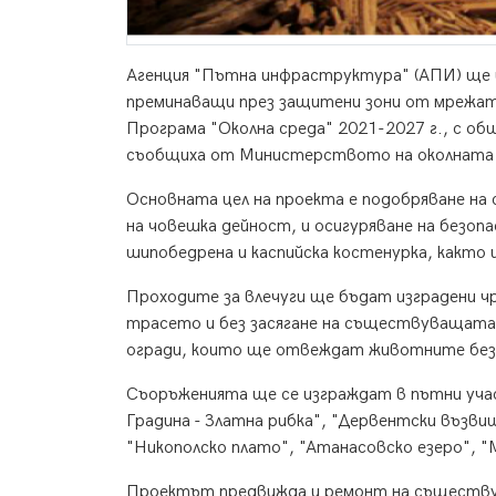
Агенция "Пътна инфраструктура" (АПИ) ще и
преминаващи през защитени зони от мрежат
Програма "Околна среда" 2021-2027 г., с общ
съобщиха от Министерството на околната 
Основната цел на проекта е подобряване н
на човешка дейност, и осигуряване на безоп
шипобедрена и каспийска костенурка, както 
Проходите за влечуги ще бъдат изградени чр
трасето и без засягане на съществуващата
огради, които ще отвеждат животните без
Съоръженията ще се изграждат в пътни уча
Градина - Златна рибка", "Дервентски възвиш
"Никополско плато", "Атанасовско езеро", "
Проектът предвижда и ремонт на съществува