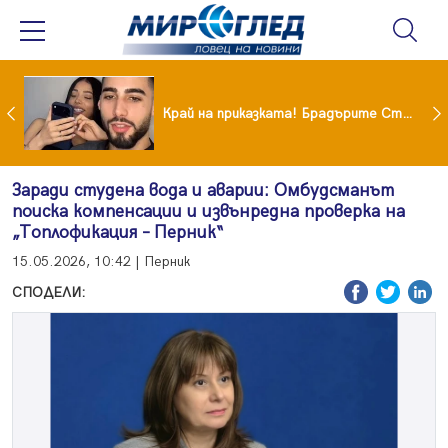
Коцето удари джакпота! Държавата му плаща 95 000 евро
Край на приказката! Брадърите Стефан и Сияна се разделиха с гръм и трясък
Заради студена вода и аварии: Омбудсманът
поиска компенсации и извънредна проверка на
„Топлофикация – Перник“
15.05.2026, 10:42 | Перник
СПОДЕЛИ: