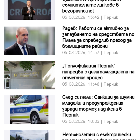
съмнителните линкове в
bezopasno.net
05.08.2026, 15:42 | Перник
Радев: Работи се активно за
запазването на средствата по
Плана за справедлив преход за
въглищните райони
05.08.2026, 14:57 | Перник
„Топлофикация Перник“
напредва с дигитализацията на
отчетния процес
05.08.2026, 11:48 | Перник
След сигнали: Санкции за шумни
младежи и предупреждения
заради тормоз над жена в
Перник
05.08.2026, 10:03 | Перник
Непълнолетни с електрически