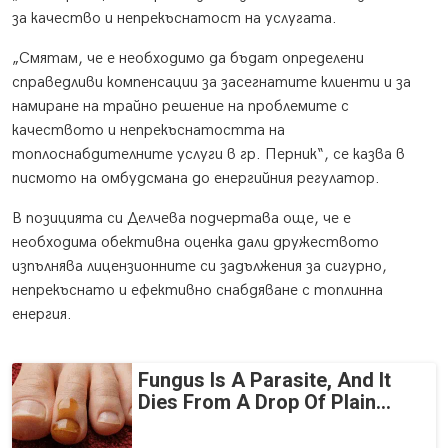
за качество и непрекъснатост на услугата.
„Смятам, че е необходимо да бъдат определени
справедливи компенсации за засегнатите клиенти и за
намиране на трайно решение на проблемите с
качеството и непрекъснатостта на
топлоснабдителните услуги в гр. Перник“, се казва в
писмото на омбудсмана до енергийния регулатор.
В позицията си Делчева подчертава още, че е
необходима обективна оценка дали дружеството
изпълнява лицензионните си задължения за сигурно,
непрекъснато и ефективно снабдяване с топлинна
енергия.
Fungus Is A Parasite, And It
Dies From A Drop Of Plain...