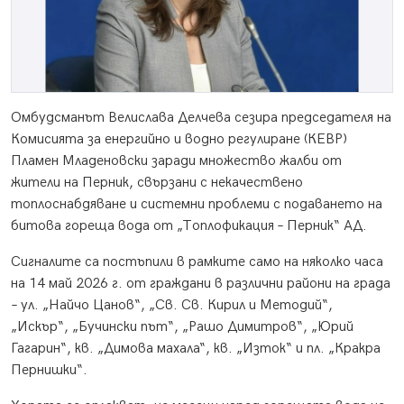
Омбудсманът Велислава Делчева сезира председателя на
Комисията за енергийно и водно регулиране (КЕВР)
Пламен Младеновски заради множество жалби от
жители на Перник, свързани с некачествено
топлоснабдяване и системни проблеми с подаването на
битова гореща вода от „Топлофикация – Перник“ АД.
Сигналите са постъпили в рамките само на няколко часа
на 14 май 2026 г. от граждани в различни райони на града
– ул. „Найчо Цанов“, „Св. Св. Кирил и Методий“,
„Искър“, „Бучински път“, „Рашо Димитров“, „Юрий
Гагарин“, кв. „Димова махала“, кв. „Изток“ и пл. „Кракра
Пернишки“.