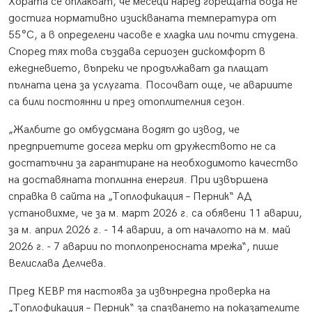
Хората се оплакват, че месеци наред горещата вода не
достига нормативно изискваната температура от
55°C, а в определени часове е хладка или почти студена.
Според тях това създава сериозен дискомфорт в
ежедневието, въпреки че продължават да плащат
пълната цена за услугата. Посочват още, че авариите
са били постоянни и през отоплителния сезон.
„Жалбите до омбудсмана водят до извод, че
предприетите досега мерки от дружеството не са
достатъчни за гарантиране на необходимото качество
на доставяната топлинна енергия. При извършена
справка в сайта на „Топлофикация – Перник“ АД
установихме, че за м. март 2026 г. са обявени 11 аварии,
за м. април 2026 г. - 14 аварии, а от началото на м. май
2026 г. - 7 аварии по топлопреносната мрежа“, пише
Велислава Делчева.
Пред КЕВР тя настоява за извънредна проверка на
„Топлофикация – Перник“ за спазването на показателите