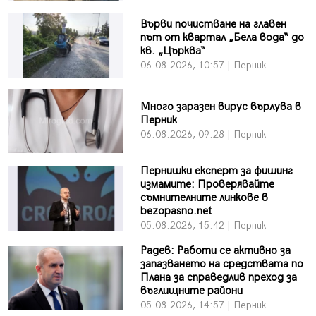
Върви почистване на главен
път от квартал „Бела вода“ до
кв. „Църква“
06.08.2026, 10:57 | Перник
Много заразен вирус върлува в
Перник
06.08.2026, 09:28 | Перник
Пернишки експерт за фишинг
измамите: Проверявайте
съмнителните линкове в
bezopasno.net
05.08.2026, 15:42 | Перник
Радев: Работи се активно за
запазването на средствата по
Плана за справедлив преход за
въглищните райони
05.08.2026, 14:57 | Перник