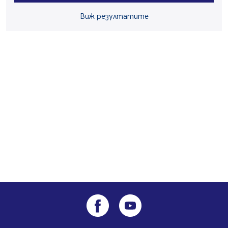
05.08.2026, 09:06
Виж резултатите
Извънредният и пълномощен посланик на Иран на
посещение в музея в Перник
05.08.2026, 09:02
Млади мъже от Перник в инициатива „Перник
подкрепя своите пенсионери“
05.08.2026, 08:57
5 случая на хепатит от началото на юли до сега в
Перник
05.08.2026, 00:32