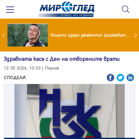
преди бурята! Защо Саня Армутлиева продължава да мълчи за раздялата с Дара?
Коцето удари джакпота! Държавата му плаща 95 000 евро
Здравната каса с Ден на отворените врати
12.05.2026, 10:53 | Перник
СПОДЕЛИ: