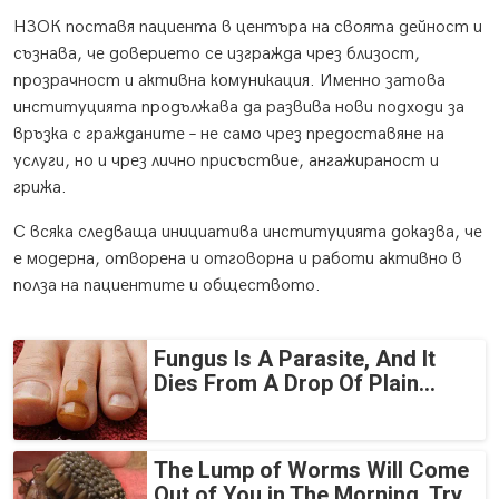
НЗОК поставя пациента в центъра на своята дейност и
съзнава, че доверието се изгражда чрез близост,
прозрачност и активна комуникация. Именно затова
институцията продължава да развива нови подходи за
връзка с гражданите – не само чрез предоставяне на
услуги, но и чрез лично присъствие, ангажираност и
грижа.
С всяка следваща инициатива институцията доказва, че
е модерна, отворена и отговорна и работи активно в
полза на пациентите и обществото.
Fungus Is A Parasite, And It
Dies From A Drop Of Plain...
The Lump of Worms Will Come
Out of You in The Morning. Try