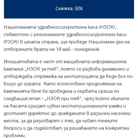
Снимка: БТА
Националната здравноосигурителна каса (НЗОК),
съвместно с регионалните здравноосигурителни каси
(РЗОК) в цялата страна, ще проведе Национален ден на
отворените врати на 18 май - понеделник.
Инициативата е част от мащабната информационна
кампания „НЗОК за теб“, която се развива динамично и
утвърждава стремежа на институцията да бъде все по-
близо до хората. Като естествено продължение на
кампанията вече бе проведена и първата среща по
следващия етап – „НЗОК при теб“, чрез който екипите
на Касата излизат извън институционалните рамки и
достигат директно до гражданите в различни населени
места, за да разговарят с тях, да чуват техните
въпроси и да съдействат за решаването на конкретни
проблеми.