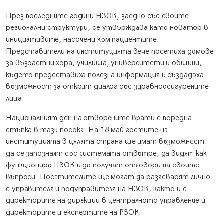
През последните години НЗОК, заедно със своите
регионални структури, се утвърждава като новатор в
инициативите, насочени към пациентите.
Представители на институцията вече посетиха домове
за възрастни хора, училища, университети и общини,
където предоставиха полезна информация и създадоха
възможност за открит диалог със здравноосигурените
лица.
Националният ден на отворените врати е поредна
стъпка в тази посока. На 18 май гостите на
институцията в цялата страна ще имат възможност
да се запознаят със системата отвътре, да видят как
функционира НЗОК и да получат отговори на своите
въпроси. Посетителите ще могат да разговарят лично
с управителя и подуправителя на НЗОК, както и с
директорите на дирекции в централното управление и
директорите и експертите на РЗОК.