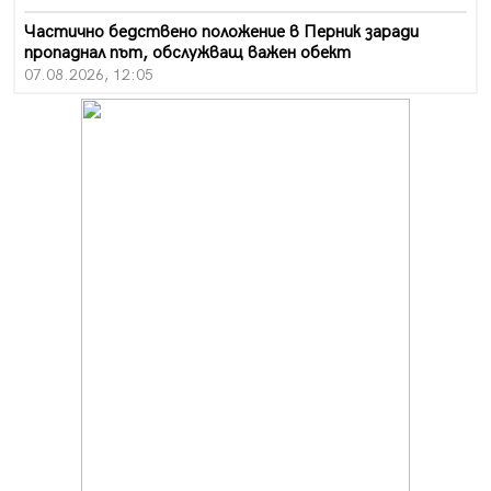
Частично бедствено положение в Перник заради
пропаднал път, обслужващ важен обект
07.08.2026, 12:05
Да отговорим на жегите с филм под звездите днес и
утре
07.08.2026, 10:21
Първите крачки в помощ на пенсионерите в Перник,
вече са факт
07.08.2026, 09:18
Пак ограничават камионите по магистралите в петък
и неделя. Ето обходните маршрути
07.08.2026, 07:55
Ето какво вдъхнови Здравка Евтимова за новата ѝ
книга
07.08.2026, 00:11
Продължава изграждането на нови паркоместа в
Перник