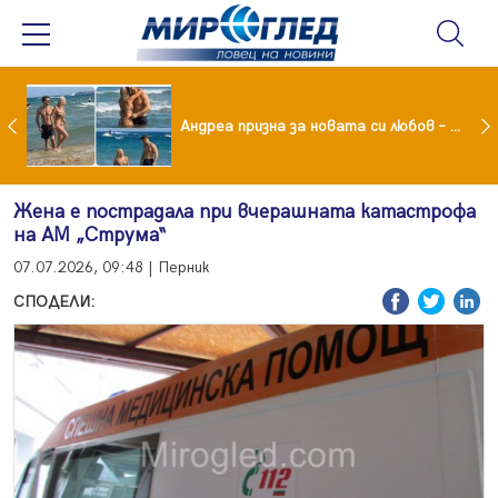
Драма вместо щастие: Звезда от "Татковци" е в болница с високорискова бременност
Андреа призна за новата си любов – руснакът Игор
Жена е пострадала при вчерашната катастрофа
на АМ „Струма“
07.07.2026, 09:48 | Перник
СПОДЕЛИ: