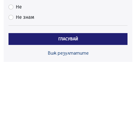
05.08.2026, 15:42
Не
На 95 години почина Лиляна Десова
Не знам
05.08.2026, 15:18
Радев: Работи се активно за запазването на
средствата по Плана за справедлив преход за
ГЛАСУВАЙ
въглищните райони
05.08.2026, 14:57
Виж резултатите
Звезди от световна сцена в Перник ще пеят на
Пернишката крепост
05.08.2026, 14:01
„Топлофикация Перник“ напредва с дигитализацията
на отчетния процес
05.08.2026, 11:48