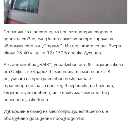
Столичанка е пострадала при пътнотранспортно
произшествие, след като самокатастрофирала на
автомагистрала „Струма“. Инцидентът стана вчера
около 15:40 ч. на км 12+170 в посока Дупница.
Лек автомобил „БМВ“, управляван от 38-годишна жена
от София, се ударил в еластичната мантинела. В
резултат на произшествието жената е
транспортирана за преглед в пернишката болница,
където е установено, че е получила комоцио, без
опасност за живота.
Извършен е оглед на местопроизшествието и е
образувано досъдебно производство.