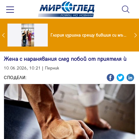
 и майка си построиха къща от 8000 стъклени бутилки
Глория изригна срещу бившия си мъж: Беше със 120-килограмова жена! Искаше бърза печалба...
Жена с наранявания след побой от приятеля ѝ
10.06.2026, 10:21 | Перник
СПОДЕЛИ: