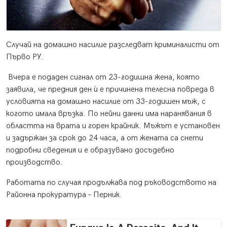
Случай на домашно насилие разследват криминалисти от
Първо РУ.
Вчера е подаден сигнал от 23-годишна жена, която
заявила, че предния ден ѝ е причинена телесна повреда в
условията на домашно насилие от 33-годишен мъж, с
когото имала връзка. По нейни данни има наранявания в
областта на врата и горен крайник. Мъжът е установен
и задържан за срок до 24 часа, а от жената са снети
подробни сведения и е образувано досъдебно
производство.
Работата по случая продължава под ръководството на
Районна прокуратура – Перник.