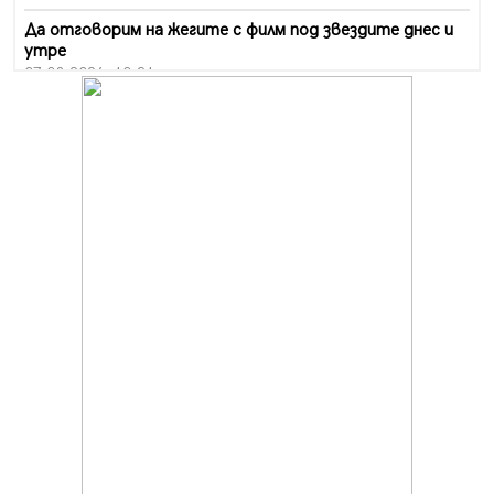
Да отговорим на жегите с филм под звездите днес и
утре
07.08.2026, 10:21
Първите крачки в помощ на пенсионерите в Перник,
вече са факт
07.08.2026, 09:18
Пак ограничават камионите по магистралите в петък
и неделя. Ето обходните маршрути
07.08.2026, 07:55
Ето какво вдъхнови Здравка Евтимова за новата ѝ
книга
07.08.2026, 00:11
Продължава изграждането на нови паркоместа в
Перник
06.08.2026, 11:22
Върви почистване на главен път от квартал „Бела
вода“ до кв. „Църква“