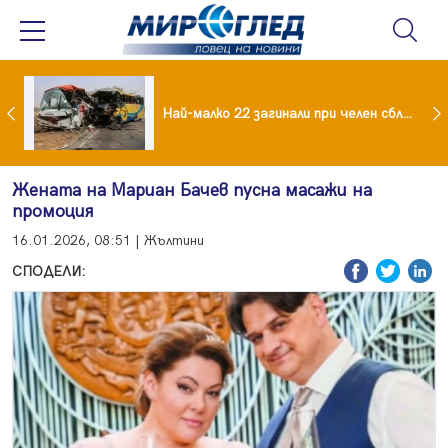
езидент: Искаме споразумение със САЩ , но без компромиси
Най-малко 22 загинали при челен сблъсък между два автобуса
Жената на Мариан Бачев пусна масажи на
промоция
16.01.2026, 08:51 | Жълтини
СПОДЕЛИ: