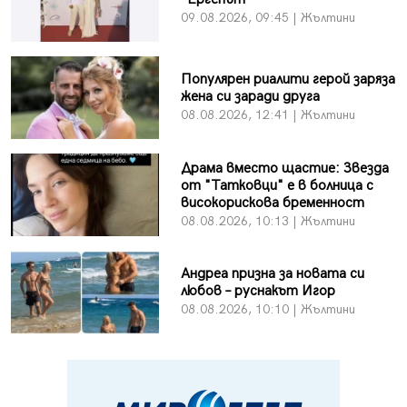
09.08.2026, 09:45 | Жълтини
Популярен риалити герой заряза
жена си заради друга
08.08.2026, 12:41 | Жълтини
Драма вместо щастие: Звезда
от "Татковци" е в болница с
високорискова бременност
08.08.2026, 10:13 | Жълтини
Андреа призна за новата си
любов – руснакът Игор
08.08.2026, 10:10 | Жълтини