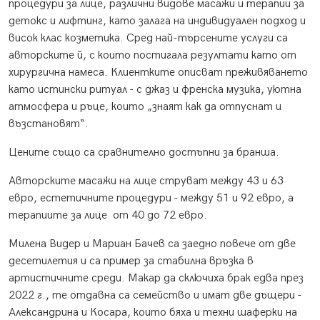
процедури за лице, различни видове масажи и терапии за
детокс и лифтинг, като залага на индивидуален подход и
висок клас козметика. Сред най-търсените услуги са
авторските й, с които постигала резултати като от
хирургична намеса. Клиентките описват преживяването
като истински ритуал - с джаз и френска музика, уютна
атмосфера и ръце, които „знаят как да отпуснат и
възстановят“.
Цените също са сравнително достъпни за бранша.
Авторските масажи на лице струват между 43 и 63
евро, естетичните процедури - между 51 и 92 евро, а
терапиите за лице от 40 до 72 евро.
Милена Видер и Мариан Бачев са заедно повече от две
десетилетия и са пример за стабилна връзка в
артистичните среди. Макар да сключиха брак едва през
2022 г., те отдавна са семейство и имат две дъщери -
Александрина и Косара, които бяха и техни шаферки на