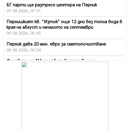
БГ парти ще разтресе центъра на Перник
09.08.2026, 07:01
Пернишкият кв. "Изток" още 12 дни без топла вода в
края на август и началото на септември
09.08.2026, 00:45
Перник дава 20 млн. евро за сметопочистване
08.08.2026, 00:24
Феновете на "Миньор" превземат Разлог
07.08.2026, 14:52
Ремонтът на ул. "Ален мак" в Перник е в заключителен
етап
07.08.2026, 14:10
Фолклорен ансамбъл „Кладница“ с голямата награда от
фестивал в Полша
07.08.2026, 13:05
Частично бедствено положение в Перник заради
пропаднал път, обслужващ важен обект