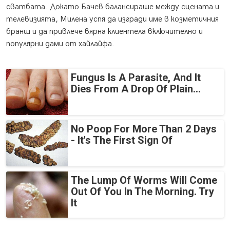
сватбата. Докато Бачев балансираше между сцената и
телевизията, Милена успя да изгради име в козметичния
бранш и да привлече вярна клиентела включително и
популярни дами от хайлайфа.
Fungus Is A Parasite, And It
Dies From A Drop Of Plain...
No Poop For More Than 2 Days
- It's The First Sign Of
The Lump Of Worms Will Come
Out Of You In The Morning. Try
It