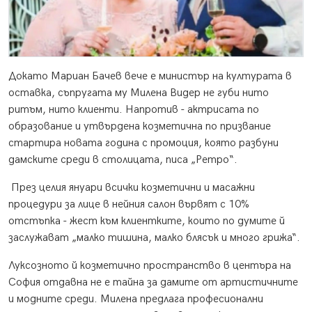
Докато Мариан Бачев вече е министър на културата в
оставка, съпругата му Милена Видер не губи нито
ритъм, нито клиенти. Напротив - актрисата по
образование и утвърдена козметична по призвание
стартира новата година с промоция, която разбуни
дамските среди в столицата, писа „Ретро“.
През целия януари всички козметични и масажни
процедури за лице в нейния салон вървят с 10%
отстъпка - жест към клиентките, които по думите й
заслужават „малко тишина, малко блясък и много грижа“.
Луксозното й козметично пространство в центъра на
София отдавна не е тайна за дамите от артистичните
и модните среди. Милена предлага професионални