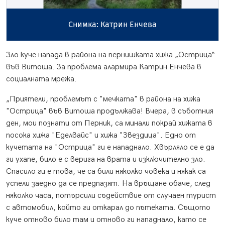
Снимка: Катрин Енчева
Зло куче напада в района на пернишката хижа „Острица“
във Витоша. За проблема алармира Катрин Енчева в
социалната мрежа.
„Приятели, проблемът с "мечката" в района на хижа
"Острица" във Витоша продължава! Вчера, в съботния
ден, мои познати от Перник, са минали покрай хижата в
посока хижа "Еделвайс" и хижа "Звездица". Едно от
кучетата на "Острица" ги е нападнало. Хвърляло се е да
ги ухапе, било е с верига на врата и изключително зло.
Спасило ги е това, че са били няколко човека и някак са
успели заедно да се предпазят. На връщане обаче, след
няколко часа, потърсили съдействие от случаен турист
с автомобил, който ги откарал до пътеката. Същото
куче отново било там и отново ги нападнало, като се