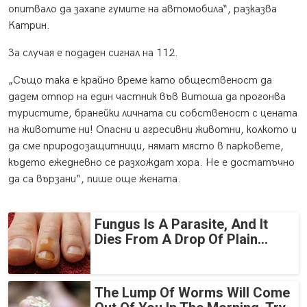
опитвало да захапе гумите на автомобила“, разказва
Катрин.
За случая е подаден сигнал на 112.
„Също така е крайно време като общественост да
дадем отпор на един частник във Витоша да прогонва
туристите, бранейки личната си собственост с цената
на животите ни! Опасни и агресивни животни, колкото и
да сме природозащитници, нямат място в парковете,
където ежедневно се разхождат хора. Не е достатъчно
да са вързани“, пише още жената.
Fungus Is A Parasite, And It
Dies From A Drop Of Plain...
The Lump Of Worms Will Come