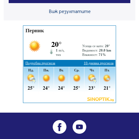
На 95 години почина Лиляна Десова
Виж резултатите
05.08.2026, 15:18
Радев: Работи се активно за запазването на
средствата по Плана за справедлив преход за
въглищните райони
05.08.2026, 14:57