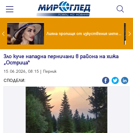
Лияна пропищя от изкуствения интелект
Драма вместо щастие: Звезда от "Татковци" е в болница с високорискова бременност
Зло куче нападна перничани в района на хижа
„Острица“
15.06.2026, 08:15 | Перник
СПОДЕЛИ: