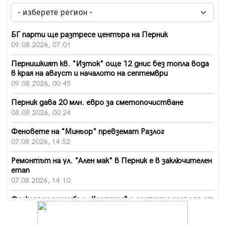
БГ парти ще разтресе центъра на Перник
09.08.2026, 07:01
Пернишкият кв. "Изток" още 12 днис без топла вода
в края на август и началото на септември
09.08.2026, 00:45
Перник дава 20 млн. евро за сметопочистване
08.08.2026, 00:24
Феновете на "Миньор" превземат Разлог
07.08.2026, 14:52
Ремонтът на ул. "Ален мак" в Перник е в заключителен
етап
07.08.2026, 14:10
Фолклорен ансамбъл „Кладница“ с голямата награда от
фестивал в Полша
07.08.2026, 13:05