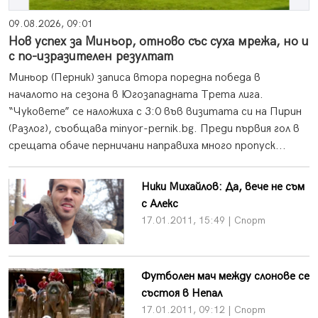
09.08.2026, 09:01
Нов успех за Миньор, отново със суха мрежа, но и
с по-изразителен резултат
Миньор (Перник) записа втора поредна победа в
началото на сезона в Югозападната Трета лига.
“Чуковете” се наложиха с 3:0 във визитата си на Пирин
(Разлог), съобщава minyor-pernik.bg. Преди първия гол в
срещата обаче перничани направиха много пропуск...
Ники Михайлов: Да, вече не съм
с Алекс
17.01.2011, 15:49 | Спорт
Футболен мач между слонове се
състоя в Непал
17.01.2011, 09:12 | Спорт