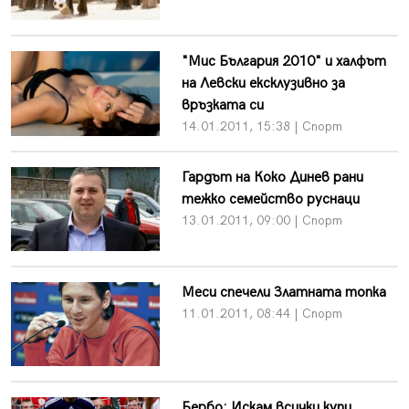
"Мис България 2010" и халфът
на Левски ексклузивно за
връзката си
14.01.2011, 15:38 | Спорт
Гардът на Коко Динев рани
тежко семейство руснаци
13.01.2011, 09:00 | Спорт
Меси спечели Златната топка
11.01.2011, 08:44 | Спорт
Бербо: Искам всички купи