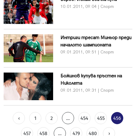
10.01.2011, 09:04 | Спорт
Интриги тресат Миньор преди
началото шампионата
09.01.2011, 09:51 | Спорт
Божинов купува пръстен на
Николета
09.01.2011, 09:31 | Спорт
‹
1
2
...
454
455
456
457
458
...
479
480
›