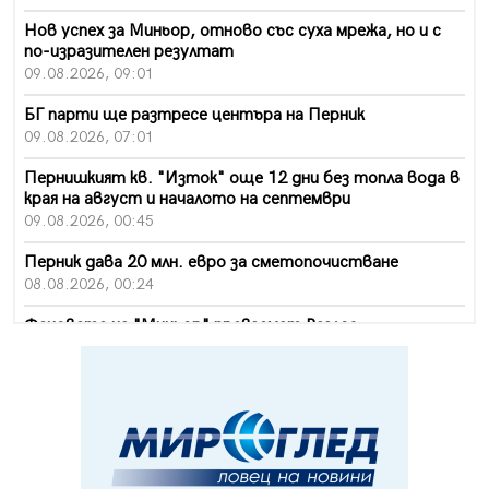
Нов успех за Миньор, отново със суха мрежа, но и с
по-изразителен резултат
09.08.2026, 09:01
БГ парти ще разтресе центъра на Перник
09.08.2026, 07:01
Пернишкият кв. "Изток" още 12 дни без топла вода в
края на август и началото на септември
09.08.2026, 00:45
Перник дава 20 млн. евро за сметопочистване
08.08.2026, 00:24
Феновете на "Миньор" превземат Разлог
07.08.2026, 14:52
Ремонтът на ул. "Ален мак" в Перник е в заключителен
етап
07.08.2026, 14:10
Фолклорен ансамбъл „Кладница“ с голямата награда от