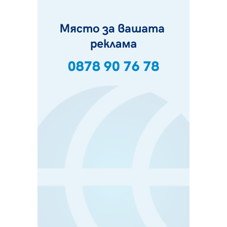
фестивал в Полша
07.08.2026, 13:05
Частично бедствено положение в Перник заради
пропаднал път, обслужващ важен обект
07.08.2026, 12:05
Да отговорим на жегите с филм под звездите днес и
утре
07.08.2026, 10:21
Първите крачки в помощ на пенсионерите в Перник,
вече са факт
07.08.2026, 09:18
Пак ограничават камионите по магистралите в петък
и неделя. Ето обходните маршрути
07.08.2026, 07:55
Ето какво вдъхнови Здравка Евтимова за новата ѝ
книга
07.08.2026, 00:11
Продължава изграждането на нови паркоместа в