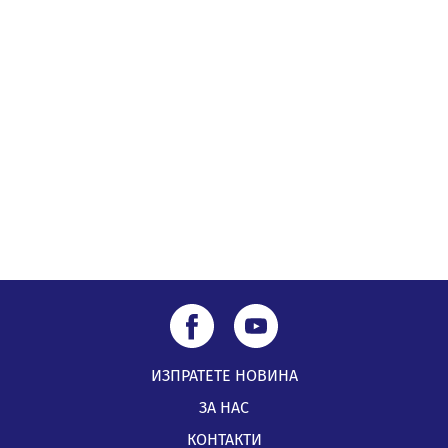
Проверявайте съмнителните линкове в bezopasno.net
05.08.2026, 15:42
ИЗПРАТЕТЕ НОВИНА
ЗА НАС
КОНТАКТИ